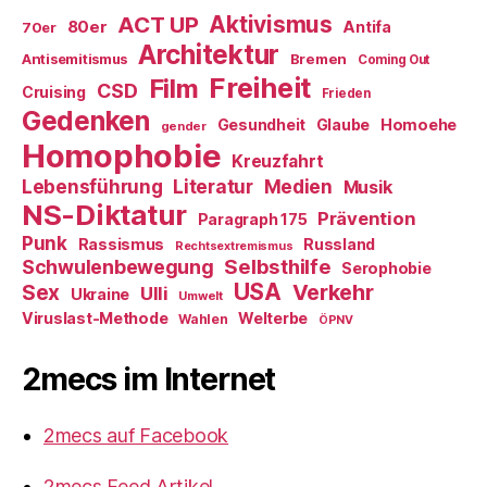
ACT UP
Aktivismus
80er
Antifa
70er
Architektur
Antisemitismus
Bremen
Coming Out
Freiheit
Film
CSD
Cruising
Frieden
Gedenken
Gesundheit
Glaube
Homoehe
gender
Homophobie
Kreuzfahrt
Literatur
Medien
Lebensführung
Musik
NS-Diktatur
Prävention
Paragraph 175
Punk
Rassismus
Russland
Rechtsextremismus
Selbsthilfe
Schwulenbewegung
Serophobie
USA
Verkehr
Sex
Ulli
Ukraine
Umwelt
Viruslast-Methode
Welterbe
Wahlen
ÖPNV
2mecs im Internet
2mecs auf Facebook
2mecs Feed Artikel