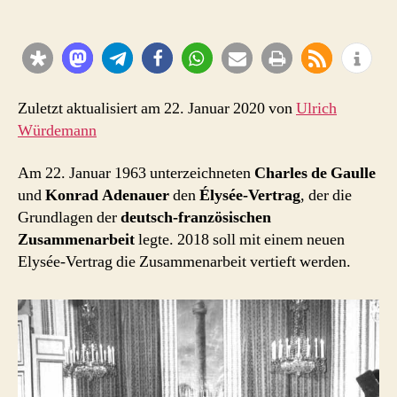
1963
und
2018
–
Frankreich
und
Zuletzt aktualisiert am 22. Januar 2020 von
Ulrich
Deutschland
Würdemann
rücken
zusammen
Am 22. Januar 1963 unterzeichneten
Charles de Gaulle
und
Konrad Adenauer
den
Élysée-Vertrag
, der die
Grundlagen der
deutsch-französischen
Zusammenarbeit
legte. 2018 soll mit einem neuen
Elysée-Vertrag die Zusammenarbeit vertieft werden.