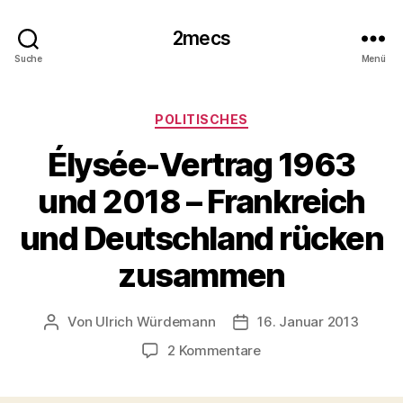
2mecs
Suche
Menü
Kategorien
POLITISCHES
Élysée-Vertrag 1963
und 2018 – Frankreich
und Deutschland rücken
zusammen
Von
Ulrich Würdemann
16. Januar 2013
Beitragsautor
Beitragsdatum
zu
2 Kommentare
Élysée-
Vertrag