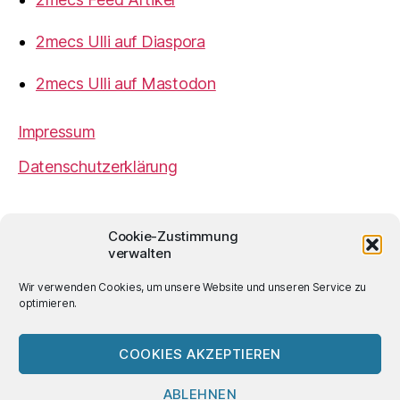
2mecs Ulli auf Diaspora
2mecs Ulli auf Mastodon
Impressum
Datenschutzerklärung
2mecs
von
Ulrich Würdemann
ist sofern nicht
Cookie-Zustimmung
anders angegeben lizenziert unter einer
Creative
verwalten
Commons Namensnennung 4.0 International
Lizenz
.
Wir verwenden Cookies, um unsere Website und unseren Service zu
optimieren.
COOKIES AKZEPTIEREN
© 2026
2mecs
Hoch
↑
ABLEHNEN