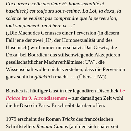
l’occurence celle des deux H: homosexualité et
haschisch) est toujours sous-estimé. La Loi, la doxa, la
science ne veulent pas comprendre que la perversion,
tout simplement, rend hereux …“
(‚Die Macht des Genusses einer Perversion (in diesem
Fall jene der zwei ‚H‘, der Homosexualität und des
Haschisch) wird immer unterschätzt. Das Gesetz, die
Doxa [bei Bourdieu: das stillschwiegende Akzeptieren
gesellschaftlicher Machtverhältnisse; UW], die
Wissenschaft wollen nicht verstehen, dass die Perversion
ganz schlich
t glückli
ch macht …‘ (Übers. UW)).
Barzhes ist häufiger Gast in der legendären Discothek
Le
Palace
im 9. Arrondissement
– zur damaligen Zeit wohl
die In-Disco in Paris. Er schreibt darüber offen.
1979 erscheint der Roman
Tricks
des französischen
Schriftstellers
Renaud Camus
[auf den sich später seit