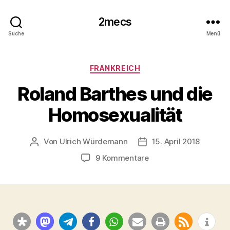
2mecs
Suche
Menü
Kategorien
FRANKREICH
Roland Barthes und die
Homosexualität
Von
Ulrich Würdemann
15. April 2018
Beitragsautor
Beitragsdatum
zu
9 Kommentare
Roland
Barthes
und
die
Homosexualität