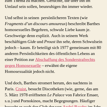
zum Thema zu machen. Gerüchte, die über ihn im
Umlauf sein sollen, beunruhigen ihn immer wieder.
Und selbst in seinen persönlicheren Texten (wie
Fragments d’un discours amoureux
) beschreibt Barthes
homosexuelles Begehren, schwule Liebe kaum je.
Geschweige denn explizit. Auch in seinem Werk
beschäftigen
Gid
e und
Proust
ihn sehr, deren Schwulsein
jedoch – kaum. Er beteiligt sich 1977 gemeinsam mit 80
anderen Persönlichkeiten des öffentlichen Lebens an
einer Petition zur
Abschaffung des Sonderstrafrechts
gegen Homosexuelle
– erwähnt die eigene
Homosexualität jedoch nicht.
Und doch, Barthes stromert herum, des nachtens in
Paris.
Cruist
, besucht Discotheken (wie, gerne, das am
5. März 1978 eröffneten
Le Palace
von Fabrice Emaer,
s.u.) und Pornokinos, macht Begegnungen. Häufiger
besucht er auch den Club der von
André Baudry
im Jahr