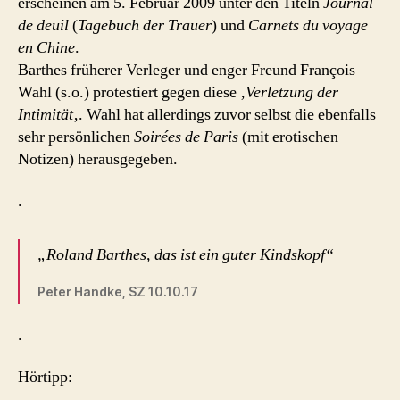
erscheinen am 5. Februar 2009 unter den Titeln
Journal
de deuil
(
Tagebuch der Trauer
) und
Carnets du voyage
en Chine
.
Barthes früherer Verleger und enger Freund François
Wahl (s.o.) protestiert gegen diese ‚
Verletzung der
Intimität
‚. Wahl hat allerdings zuvor selbst die ebenfalls
sehr persönlichen
Soirées de Paris
(mit erotischen
Notizen) herausgegeben.
.
„Roland Barthes, das ist ein guter Kindskopf“
Peter Handke, SZ 10.10.17
.
Hörtipp: