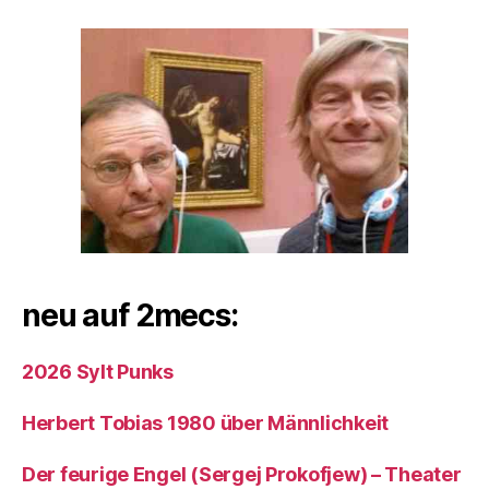
neu auf 2mecs:
2026 Sylt Punks
Herbert Tobias 1980 über Männlichkeit
Der feurige Engel (Sergej Prokofjew) – Theater