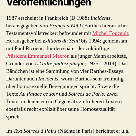
Veröffentlichungen
1987 erscheint in Frankreich (D 1988)
Incidents
,
herausgegeben von
François Wahl
(Barthes literarischer
Testamentsvollstrecker; befreundet mit
Michel Foucault
;
Herausgeber bei
Éditions du Seuil
bis 1994; gemeinsam
mit Paul Ricoeur, für den später der zukünftige
Präsident Emmanuel Macron
als junger Mann arbeitete,
Gründer von
L’Ordre philosophique;
1925 – 2014). Das
Bändchen ist eine Sammlung von vier Barthes-Essays.
Darunter auch
Incidents
, worin Barthes sehr freimütig
über homosexuelle Begegnungen spricht. Sowie die
Texte
Au Palace ce soir
und
Soirées de Paris
. Zwei
Texte, in denen er (im Gegensatz zu früheren Texten)
ebenfalls recht explizit über seine Homosexualität
spricht.
Im
Text Soirées à Pairs
(Nächte in Paris) berichtet er u.a.