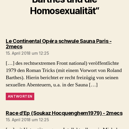
Homosexualität“
Le Continental Opéra schwule Sauna Paris -
sagt:
2mecs
15. April 2018 um 12:25
[…] des rechtsextremen Front national) veröffentlichte
1979 den Roman Tricks (mit einem Vorwort von Roland
Barthes). Hierin berichtet er recht freizügig von seinen
sexuellen Abenteuern, u.a. in der Sauna […]
ANTWORTEN
sa
Race d'Ep (Soukaz Hocquenghem1979) - 2mecs
15. April 2018 um 12:25