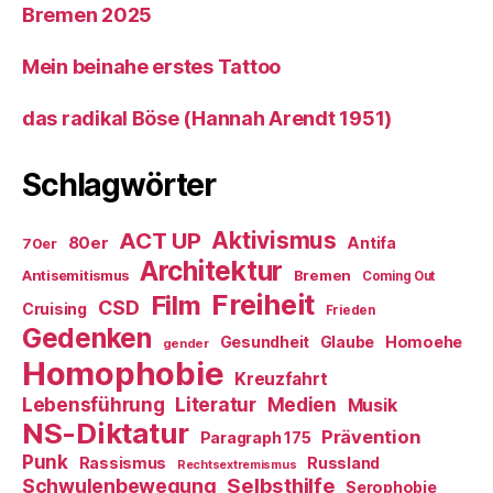
Bremen 2025
Mein beinahe erstes Tattoo
das radikal Böse (Hannah Arendt 1951)
Schlagwörter
ACT UP
Aktivismus
80er
Antifa
70er
Architektur
Antisemitismus
Bremen
Coming Out
Freiheit
Film
CSD
Cruising
Frieden
Gedenken
Gesundheit
Glaube
Homoehe
gender
Homophobie
Kreuzfahrt
Literatur
Medien
Lebensführung
Musik
NS-Diktatur
Prävention
Paragraph 175
Punk
Rassismus
Russland
Rechtsextremismus
Selbsthilfe
Schwulenbewegung
Serophobie