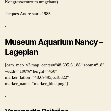
Kongresszentrrum umgebaut).
Jacques André starb 1985.
.
Museum Aquarium Nancy –
Lageplan
[osm_map_v3 map_center=“48.695,6.188″ zoom=“18″
width=“100%“ height=“450″
marker_latlon=“48.69495,6.18822″
marker_name=“marker_blue.png“]
.