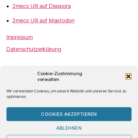
2mecs Ulli auf Diaspora
2mecs Ulli auf Mastodon
Impressum
Datenschutzerklärung
2mecs
von
Ulrich Würdemann
ist sofern nicht
Cookie-Zustimmung
anders angegeben lizenziert unter einer
Creative
verwalten
Commons Namensnennung 4.0 International
Lizenz
.
Wir verwenden Cookies, um unsere Website und unseren Service zu
optimieren.
COOKIES AKZEPTIEREN
© 2026
2mecs
Hoch
↑
ABLEHNEN