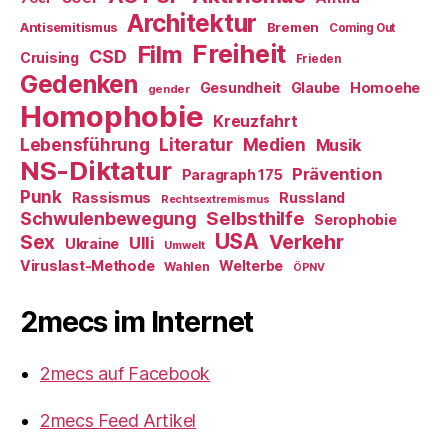
Architektur
Antisemitismus
Bremen
Coming Out
Freiheit
Film
CSD
Cruising
Frieden
Gedenken
Gesundheit
Glaube
Homoehe
gender
Homophobie
Kreuzfahrt
Literatur
Medien
Lebensführung
Musik
NS-Diktatur
Prävention
Paragraph 175
Punk
Rassismus
Russland
Rechtsextremismus
Selbsthilfe
Schwulenbewegung
Serophobie
USA
Verkehr
Sex
Ulli
Ukraine
Umwelt
Viruslast-Methode
Welterbe
Wahlen
ÖPNV
2mecs im Internet
2mecs auf Facebook
2mecs Feed Artikel