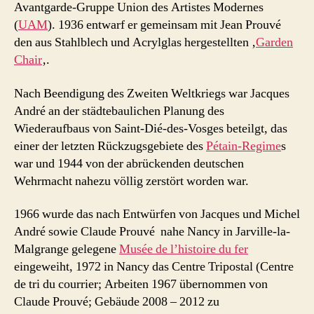
Avantgarde-Gruppe Union des Artistes Modernes
(
UAM
). 1936 entwarf er gemeinsam mit Jean Prouvé
den aus Stahlblech und Acrylglas hergestellten ‚
Garden
Chair
‚.
Nach Beendigung des Zweiten Weltkriegs war Jacques
André an der städtebaulichen Planung des
Wiederaufbaus von Saint-Dié-des-Vosges beteilgt, das
einer der letzten Rückzugsgebiete des
Pétain-Regime
s
war und 1944 von der abrückenden deutschen
Wehrmacht nahezu völlig zerstört worden war.
1966 wurde das nach Entwürfen von Jacques und Michel
André sowie Claude Prouvé nahe Nancy in Jarville-la-
Malgrange gelegene
Musée de l’histoire du fer
eingeweiht, 1972 in Nancy das Centre Tripostal (Centre
de tri du courrier; Arbeiten 1967 übernommen von
Claude Prouvé; Gebäude 2008 – 2012 zu