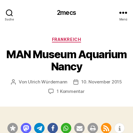
2mecs
Suche
Menü
Kategorien
FRANKREICH
MAN Museum Aquarium
Nancy
Von
Ulrich Würdemann
10. November 2015
Beitragsautor
Beitragsdatum
zu
1 Kommentar
MAN
Museum
Aquarium
Nancy