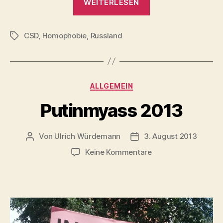
WEITERLESEN
in
Russland
CSD
,
Homophobie
,
Russland
–
Schlagwörter
Proteste
bei
CSD
Kategorien
ALLGEMEIN
Hamburg“
Putinmyass 2013
Von
Ulrich Würdemann
3. August 2013
Beitragsautor
Beitragsdatum
zu
Keine Kommentare
Putinmyass
2013