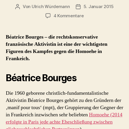
Von
Ulrich Würdemann
5. Januar 2015
Beitragsautor
Beitragsdatum
zu
4 Kommentare
Béatrice
Bourges
–
Béatrice Bourges – die rechtskonservative
Aktivistin
französische Aktivistin ist eine der wichtigsten
gegen
Figuren des Kampfes gegen die Homoehe in
Homorechte
Frankeich.
Béatrice Bourges
Die 1960 geborene christlich-fundamentalistische
Aktivistin Béatrice Bourges gehört zu den Gründern der
‚manif pour tous‘ (mpt), der Gruppierung der Gegner der
in Frankreich inzwischen sehr beliebten
Homoehe (2014
erfolgte in Paris jede achte Eheschließung zwischen