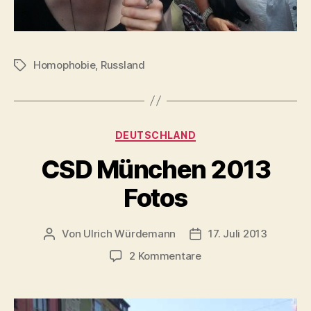
Homophobie
,
Russland
Schlagwörter
Kategorien
DEUTSCHLAND
CSD München 2013
Fotos
Von
Ulrich Würdemann
17. Juli 2013
Beitragsautor
Beitragsdatum
zu
2 Kommentare
CSD
München
2013