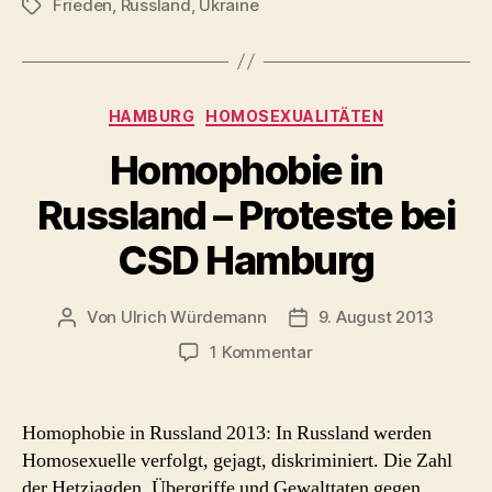
Frieden
,
Russland
,
Ukraine
Gas
Schlagwörter
aus
Russland
mehr
Kategorien
HAMBURG
HOMOSEXUALITÄTEN
(akt.)“
Homophobie in
Russland – Proteste bei
CSD Hamburg
Von
Ulrich Würdemann
9. August 2013
Beitragsautor
Beitragsdatum
zu
1 Kommentar
Homophobie
in
Russland
Homophobie in Russland 2013: In Russland werden
–
Homosexuelle verfolgt, gejagt, diskriminiert. Die Zahl
Proteste
der Hetzjagden, Übergriffe und Gewalttaten gegen