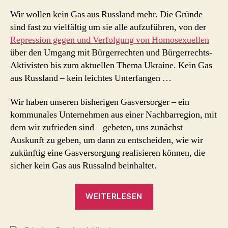
kein
Wir wollen kein Gas aus Russland mehr. Die Gründe
Gas
sind fast zu vielfältig um sie alle aufzuführen, von der
aus
Repression gegen und Verfolgung von Homosexuellen
Russland
über den Umgang mit Bürgerrechten und Bürgerrechts-
mehr
Aktivisten bis zum aktuellen Thema Ukraine. Kein Gas
(akt.)
aus Russland – kein leichtes Unterfangen …
Wir haben unseren bisherigen Gasversorger – ein
kommunales Unternehmen aus einer Nachbarregion, mit
dem wir zufrieden sind – gebeten, uns zunächst
Auskunft zu geben, um dann zu entscheiden, wie wir
zukünftig eine Gasversorgung realisieren können, die
sicher kein Gas aus Russalnd beinhaltet.
„Wir
WEITERLESEN
wollen
kein