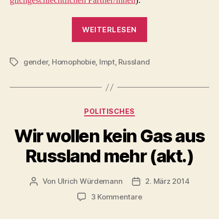
glichgeschlechtlichen Partner/innen
).
„Béatrice
WEITERLESEN
Bourges
–
gender
,
Homophobie
,
lmpt
,
Russland
Aktivistin
Schlagwörter
gegen
Homorechte“
Kategorien
POLITISCHES
Wir wollen kein Gas aus
Russland mehr (akt.)
Von
Ulrich Würdemann
2. März 2014
Beitragsautor
Beitragsdatum
zu
3 Kommentare
Wir
wollen