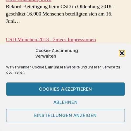
Rekord-Beteiligung beim CSD in Oldenburg 2018 -
geschätzt 16.000 Menschen beteiligten sich am 16.
Juni…
CSD München 2013 - 2mecs Impressionen
CSD München 2013 - vom 12. bis 15. Juli 2013 waren
Cookie-Zustimmung
wir zu Besuch in…
verwalten
Wir verwenden Cookies, um unsere Website und unseren Service zu
optimieren.
CSD
,
Russland
Schlagwörter
COOKIES AKZEPTIEREN
Von Ulrich Würdemann
ABLEHNEN
einer der beiden 2mecs.
EINSTELLUNGEN ANZEIGEN
Schwulenbewegt, Aids- und Therapie-Aktivist.
Von 2005 bis 2012 Herausgeber