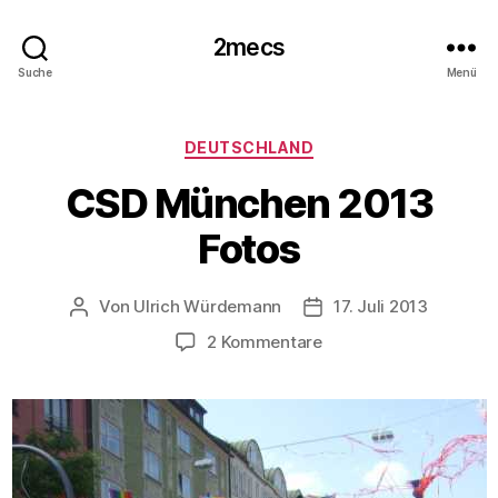
2mecs
Suche
Menü
Kategorien
DEUTSCHLAND
CSD München 2013
Fotos
Von
Ulrich Würdemann
17. Juli 2013
Beitragsautor
Beitragsdatum
zu
2 Kommentare
CSD
München
2013
Fotos