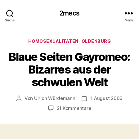
2mecs
Suche
Menü
Kategorien
HOMOSEXUALITÄTEN
OLDENBURG
Blaue Seiten Gayromeo:
Bizarres aus der
schwulen Welt
Von
Ulrich Würdemann
1. August 2006
Beitragsautor
Beitragsdatum
zu
21 Kommentare
Blaue
Seiten
Gayromeo:
Bizarres