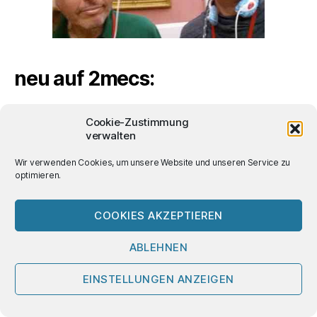
neu auf 2mecs:
2026 Sylt Punks
Cookie-Zustimmung
verwalten
Herbert Tobias 1980 über Männlichkeit
Wir verwenden Cookies, um unsere Website und unseren Service zu
optimieren.
Der feurige Engel (Sergej Prokofjew) – Theater
Bremen 2025
COOKIES AKZEPTIEREN
Mein beinahe erstes Tattoo
ABLEHNEN
das radikal Böse (Hannah Arendt 1951)
EINSTELLUNGEN ANZEIGEN
Schlagwörter