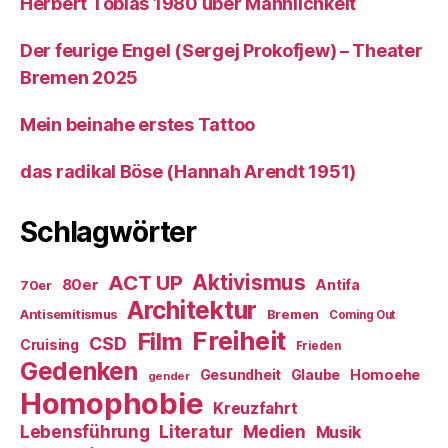
Herbert Tobias 1980 über Männlichkeit
Der feurige Engel (Sergej Prokofjew) – Theater
Bremen 2025
Mein beinahe erstes Tattoo
das radikal Böse (Hannah Arendt 1951)
Schlagwörter
ACT UP
Aktivismus
80er
Antifa
70er
Architektur
Antisemitismus
Bremen
Coming Out
Freiheit
Film
CSD
Cruising
Frieden
Gedenken
Gesundheit
Glaube
Homoehe
gender
Homophobie
Kreuzfahrt
Literatur
Medien
Lebensführung
Musik