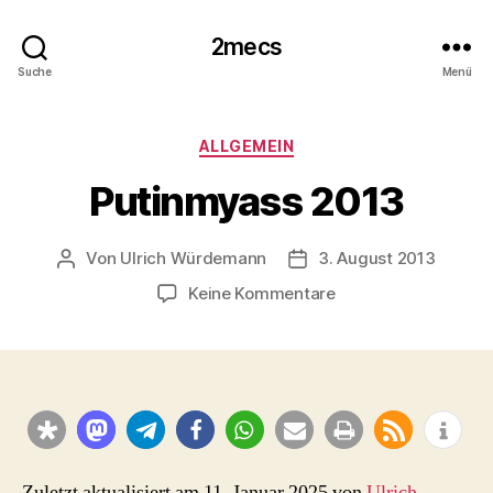
2mecs
Suche
Menü
Kategorien
ALLGEMEIN
Putinmyass 2013
Von
Ulrich Würdemann
3. August 2013
Beitragsautor
Beitragsdatum
zu
Keine Kommentare
Putinmyass
2013
Zuletzt aktualisiert am 11. Januar 2025 von
Ulrich