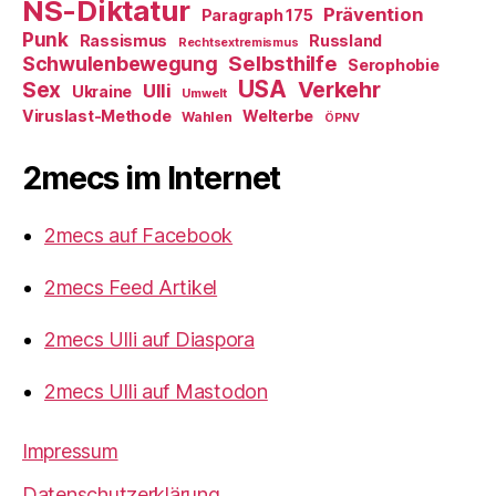
NS-Diktatur
Prävention
Paragraph 175
Punk
Rassismus
Russland
Rechtsextremismus
Selbsthilfe
Schwulenbewegung
Serophobie
USA
Verkehr
Sex
Ulli
Ukraine
Umwelt
Viruslast-Methode
Welterbe
Wahlen
ÖPNV
2mecs im Internet
2mecs auf Facebook
2mecs Feed Artikel
2mecs Ulli auf Diaspora
2mecs Ulli auf Mastodon
Impressum
Datenschutzerklärung