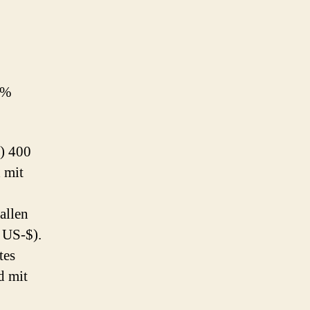
0%
) 400
 mit
allen
 US-$).
tes
d mit