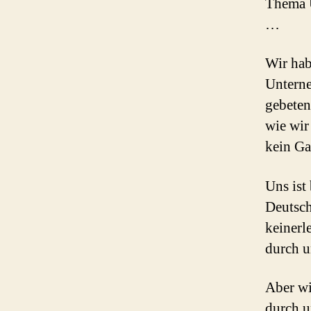
Thema U
…
Wir hab
Unterne
gebeten
wie wir
kein Ga
Uns ist
Deutsch
keinerl
durch u
Aber wi
durch u