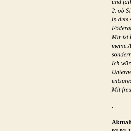
und fall
2. ob S
in dem 
Föderat
Mir ist
meine A
sonderr
Ich wür
Unterne
entspre
Mit fre
.
Aktual