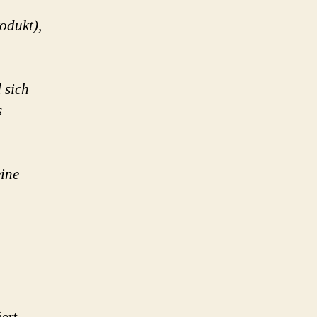
odukt),
 sich
s
ine