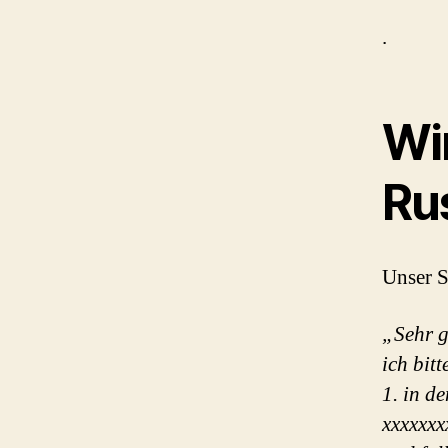
.
Wi
Ru
Unser S
„Sehr g
ich bitt
1. in d
xxxxxxx