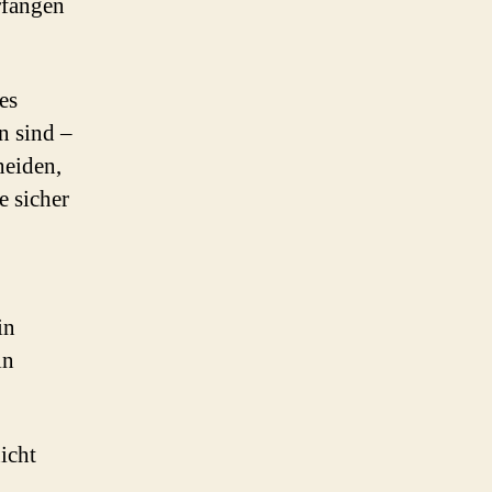
rfangen
es
n sind –
heiden,
e sicher
in
in
icht