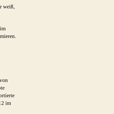
r weiß,
 im
rmieren.
 von
te
rtierte
12 im