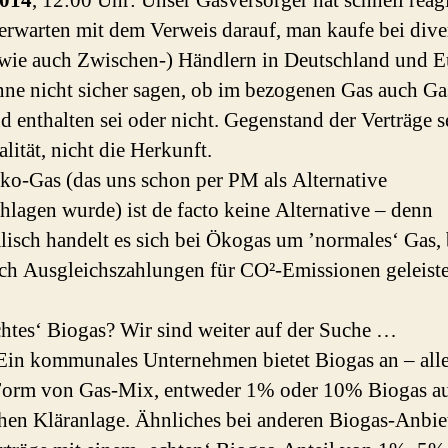
2014
, 12:00 Uhr: Unser Gasversorger hat schnell reagi
erwarten mit dem Verweis darauf, man kaufe bei dive
wie auch Zwischen-) Händlern in Deutschland und 
ne nicht sicher sagen, ob im bezogenen Gas auch Ga
d enthalten sei oder nicht. Gegenstand der Verträge s
lität, nicht die Herkunft.
o-Gas (das uns schon per PM als Alternative
hlagen wurde) ist de facto keine Alternative – denn
lisch handelt es sich bei Ökogas um ’normales‘ Gas,
ich Ausgleichszahlungen für CO²-Emissionen geleiste
.
htes‘ Biogas? Wir sind weiter auf der Suche …
Ein kommunales Unternehmen bietet Biogas an – all
Form von Gas-Mix, entweder 1% oder 10% Biogas au
chen Kläranlage. Ähnliches bei anderen Biogas-Anbie