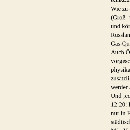
03.02.
Wie zu 
(Groß- 
und kön
Russlan
Gas-Qua
Auch Ök
vorgesc
physika
zusätzl
werden
Und ‚ec
12:20: 
nur in 
städtis