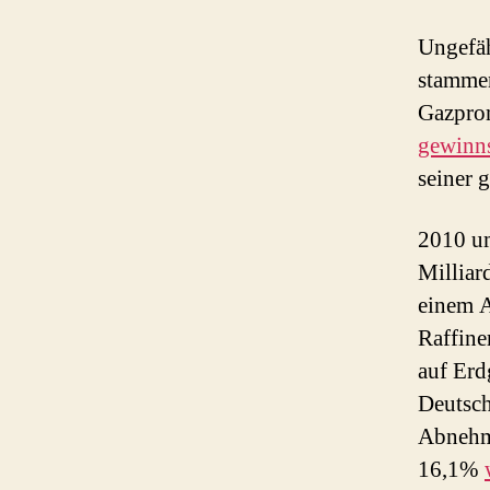
Ungefäh
stammen
Gazpro
gewinns
seiner 
2010 um
Milliar
einem A
Raffine
auf Erd
Deutsch
Abnehme
16,1%