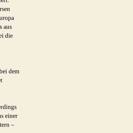
ert.
rsen
Europa
s aus
ei die
 bei dem
t
erdings
s einer
tern –