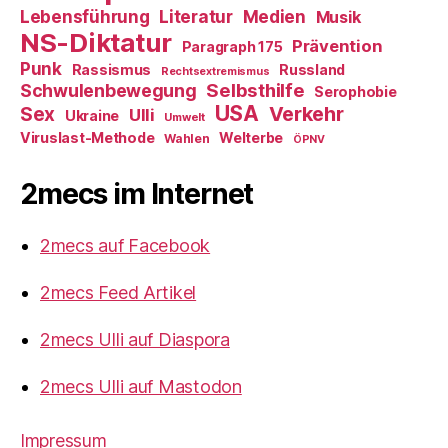
Literatur
Medien
Lebensführung
Musik
NS-Diktatur
Prävention
Paragraph 175
Punk
Rassismus
Russland
Rechtsextremismus
Selbsthilfe
Schwulenbewegung
Serophobie
USA
Verkehr
Sex
Ulli
Ukraine
Umwelt
Viruslast-Methode
Welterbe
Wahlen
ÖPNV
2mecs im Internet
2mecs auf Facebook
2mecs Feed Artikel
2mecs Ulli auf Diaspora
2mecs Ulli auf Mastodon
Impressum