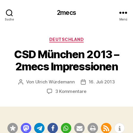
2mecs
Suche
Menü
Kategorien
DEUTSCHLAND
CSD München 2013 –
2mecs Impressionen
Von
Ulrich Würdemann
16. Juli 2013
Beitragsautor
Beitragsdatum
zu
3 Kommentare
CSD
München
2013
–
2mecs
Impressionen