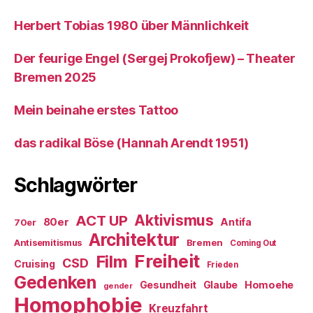
Herbert Tobias 1980 über Männlichkeit
Der feurige Engel (Sergej Prokofjew) – Theater
Bremen 2025
Mein beinahe erstes Tattoo
das radikal Böse (Hannah Arendt 1951)
Schlagwörter
ACT UP
Aktivismus
80er
Antifa
70er
Architektur
Antisemitismus
Bremen
Coming Out
Freiheit
Film
CSD
Cruising
Frieden
Gedenken
Gesundheit
Glaube
Homoehe
gender
Homophobie
Kreuzfahrt