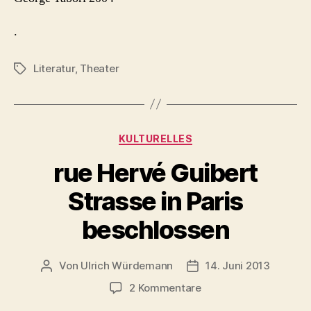
.
Literatur
,
Theater
Schlagwörter
Kategorien
KULTURELLES
rue Hervé Guibert
Strasse in Paris
beschlossen
Von
Ulrich Würdemann
14. Juni 2013
Beitragsautor
Beitragsdatum
zu
2 Kommentare
rue