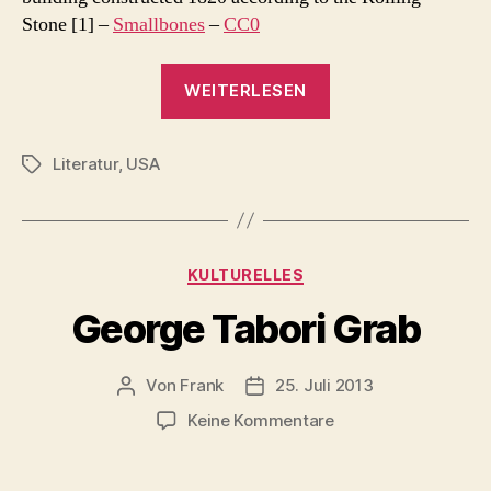
Stone [1] –
Smallbones
–
CC0
„Giovanni’s
WEITERLESEN
Room
–
Literatur
,
USA
ältester
Schlagwörter
schwuler
Buchladen
der
Kategorien
KULTURELLES
USA“
George Tabori Grab
Von
Frank
25. Juli 2013
Beitragsautor
Beitragsdatum
zu
Keine Kommentare
George
Tabori