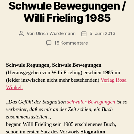
Schwule Bewegungen /
Willi Frieling 1985
Von
Ulrich Würdemann
5. Juni 2013
Beitragsautor
Beitragsdatum
zu
15 Kommentare
Schwule
Regungen,
Schwule
Schwule Regungen, Schwule Bewegungen
Bewegungen
(Herausgegeben von Willi Frieling) erschien
1985
im
/
(leider inzwischen nicht mehr bestehenden)
Verlag Rosa
Willi
Winkel.
Frieling
1985
„
Das Gefühl der Stagnation
schwuler Bewegungen
ist so
verbreitet, daß es mir an der Zeit schien, ein Buch
zusammenzustellen
„,
begann Willi Frieling sein 1985 erschienenes Buch,
schon im ersten Satz des Vorworts
Stagnation