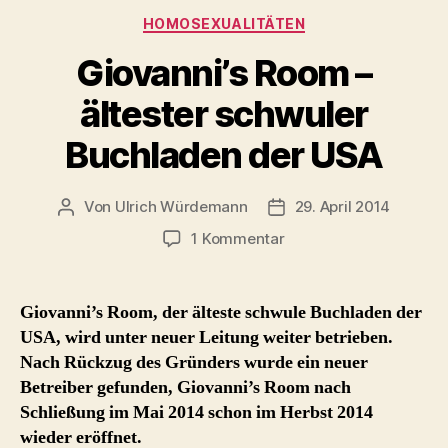
Kategorien
HOMOSEXUALITÄTEN
Giovanni’s Room –
ältester schwuler
Buchladen der USA
Von
Ulrich Würdemann
29. April 2014
Beitragsautor
Beitragsdatum
zu
1 Kommentar
Giovanni’s
Room
–
Giovanni’s Room, der älteste schwule Buchladen der
ältester
USA, wird unter neuer Leitung weiter betrieben.
schwuler
Nach Rückzug des Gründers wurde ein neuer
Buchladen
Betreiber gefunden, Giovanni’s Room nach
der
Schließung im Mai 2014 schon im Herbst 2014
USA
wieder eröffnet.