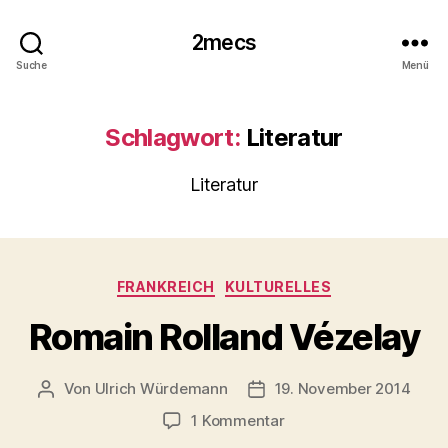
2mecs
Suche
Menü
Schlagwort:
Literatur
Literatur
Kategorien
FRANKREICH
KULTURELLES
Romain Rolland Vézelay
Von
Ulrich Würdemann
19. November 2014
Beitragsautor
Beitragsdatum
zu
1 Kommentar
Romain