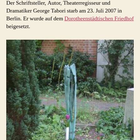
Grab
Der Schriftsteller, Autor, Theaterregisseur und
Dramatiker George Tabori starb am 23. Juli 2007 in
Berlin. Er wurde auf dem
Dorotheenstädtischen Friedhof
beigesetzt.