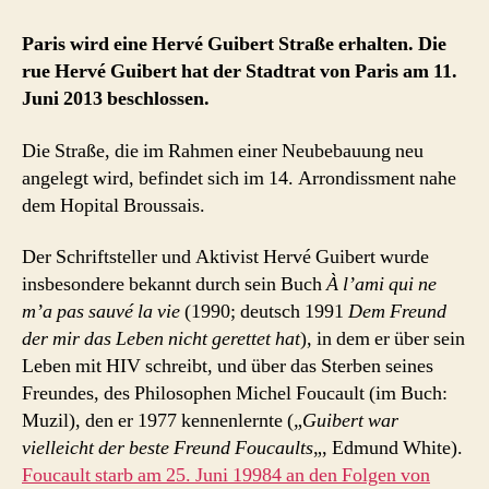
Hervé
Guibert
Paris wird eine Hervé Guibert Straße erhalten. Die
Strasse
rue Hervé Guibert hat der Stadtrat von Paris am 11.
in
Juni 2013 beschlossen.
Paris
beschlossen
Die Straße, die im Rahmen einer Neubebauung neu
angelegt wird, befindet sich im 14. Arrondissment nahe
dem Hopital Broussais.
Der Schriftsteller und Aktivist Hervé Guibert wurde
insbesondere bekannt durch sein Buch
À l’ami qui ne
m’a pas sauvé la vie
(1990; deutsch 1991
Dem Freund
der mir das Leben nicht gerettet hat
), in dem er über sein
Leben mit HIV schreibt, und über das Sterben seines
Freundes, des Philosophen Michel Foucault (im Buch:
Muzil), den er 1977 kennenlernte („
Guibert war
vielleicht der beste Freund Foucaults
„, Edmund White).
Foucault starb am 25. Juni 19984 an den Folgen von