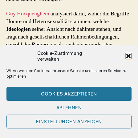
Guy Hocquenghem
analysiert darin, woher die Begriffe
Homo- und Heterosexualität stammen, welche
Ideologien
seiner Ansicht nach dahinter stehen, und
fragt nach gesellschaftlichen Rahmenbedingungen,
sowohl der Repression als auch einer moderaten
liberalen Haltung der ‚Duldung‘ von
Homosexualität
.
Cookie-Zustimmung
verwalten
Er nimmt dabei wesentlich Bezug auf Deleuze/Guattaris
Anti-Ödipus [1] sowie immer wieder auf Freud.
Wir verwenden Cookies, um unsere Website und unseren Service zu
optimieren.
„Das homosexuelle Verlangen“ ist Teil einer Trilogie mit
den weiteren Teilen „L’Après-Mai des faunes“ (1974)
COOKIES AKZEPTIEREN
und „Le dérive homosexuelle“ (1977). “ Das
homosexuelle Verlangen “ wurde damals als ‚
Manifest
ABLEHNEN
der homosexuellen Revolution
‚ betrachtet. Es gilt
inzwischen als eines der ersten Bücher der Queer-
EINSTELLUNGEN ANZEIGEN
Theory.