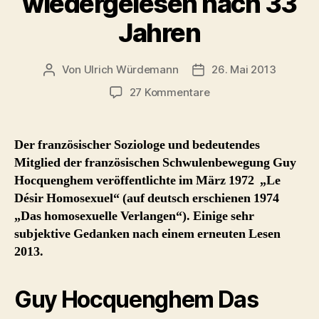
wiedergelesen nach 33
Jahren
Von
Ulrich Würdemann
26. Mai 2013
Beitragsautor
Beitragsdatum
zu
27 Kommentare
Guy
Hocquenghem
Das
Der französischer Soziologe und bedeutendes
homosexuelle
Mitglied der französischen Schwulenbewegung Guy
Verlangen
Hocquenghem veröffentlichte im März 1972 „Le
(1974)
Désir Homosexuel“ (auf deutsch erschienen 1974
–
„Das homosexuelle Verlangen“). Einige sehr
wiedergelesen
subjektive Gedanken nach einem erneuten Lesen
nach
33
2013.
Jahren
Guy Hocquenghem Das