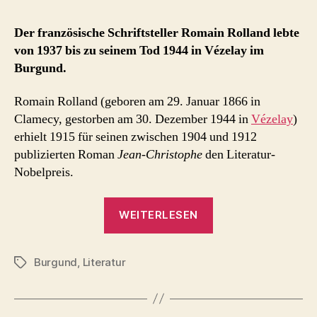
Rolland
Vézelay
Der französische Schriftsteller Romain Rolland lebte
von 1937 bis zu seinem Tod 1944 in Vézelay im
Burgund.
Romain Rolland (geboren am 29. Januar 1866 in
Clamecy, gestorben am 30. Dezember 1944 in
Vézelay
)
erhielt 1915 für seinen zwischen 1904 und 1912
publizierten Roman
Jean-Christophe
den Literatur-
Nobelpreis.
„Romain
WEITERLESEN
Rolland
Vézelay“
Burgund
,
Literatur
Schlagwörter