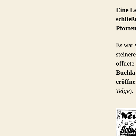
Eine L
schlie
Pforten
Es war 
steiner
öffnete
Buchl
eröffne
Telge
).