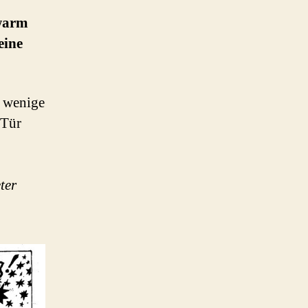
hwarm
eine
e wenige
 Tür
ter