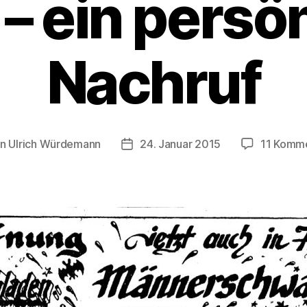
– ein persö
Nachruf
on
Ulrich Würdemann
24. Januar 2015
11 Komm
ragsautor
Beitragsdatum