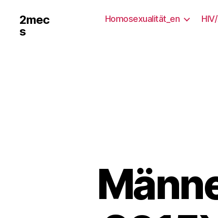
2mec
Homosexualität_en
HIV
s
Männe