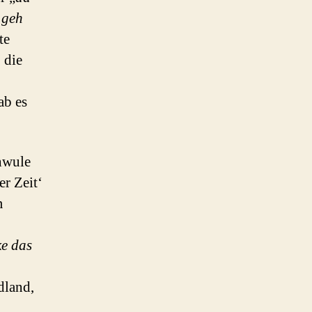
 geh
te
 die
ab es
hwule
r Zeit‘
m
ke das
land,