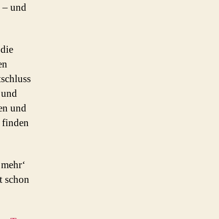
n – und
 die
en
schluss
 und
ben und
 finden
 ‚mehr‘
t schon