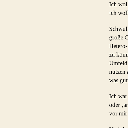
Ich woll
ich wol
Schwuls
große C
Hetero-
zu könn
Umfeld 
nutzen 
was gut
Ich war
oder ‚a
vor mir