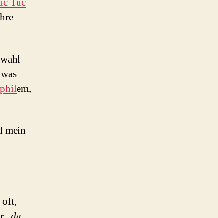
uc Tuc
ahre
swahl
 was
phil
em,
ld mein
 oft,
r „
da