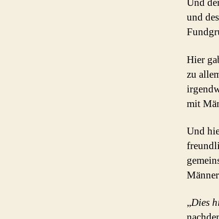
Und der
und de
Fundgr
Hier ga
zu alle
irgendw
mit Män
Und hie
freundl
gemein
Männer
„
Dies h
nachdem