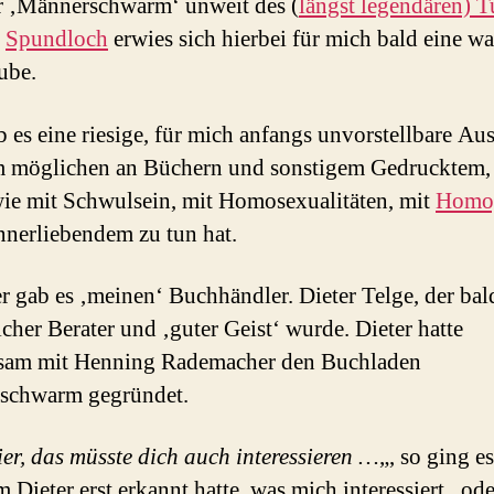
 ‚Männerschwarm‘ unweit des (
längst legendären) T
s
Spundloch
erwies sich hierbei für mich bald eine w
ube.
b es eine riesige, für mich anfangs unvorstellbare Au
m möglichen an Büchern und sonstigem Gedrucktem,
ie mit Schwulsein, mit Homosexualitäten, mit
Homo
nerliebendem zu tun hat.
r gab es ‚meinen‘ Buchhändler. Dieter Telge, der ba
icher Berater und ‚guter Geist‘ wurde. Dieter hatte
sam mit Henning Rademacher den Buchladen
schwarm gegründet.
ier, das müsste dich auch interessieren …
„, so ging es
 Dieter erst erkannt hatte, was mich interessiert, ode