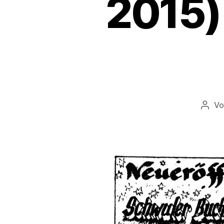
2015) 
V
Beit