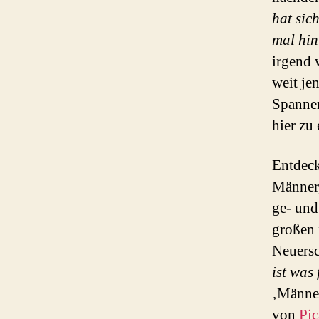
hat sic
mal hin
irgend 
weit je
Spannen
hier zu
Entdeck
Männer,
ge- und
großen 
Neuers
ist was 
‚Männe
von
Pic