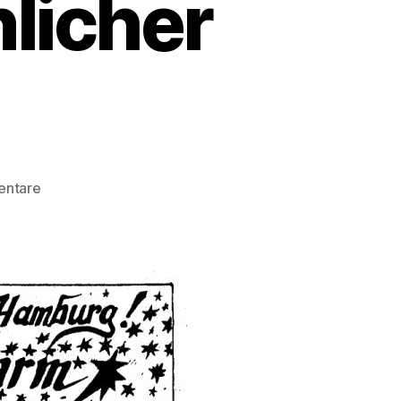
nlicher
zu
entare
Buchladen
Männerschwarm
(1981
–
2015)
–
ein
persönlicher
Nachruf