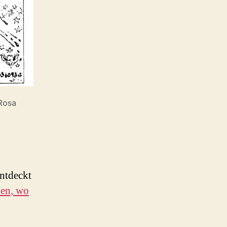
Rosa
entdeckt
ven, wo