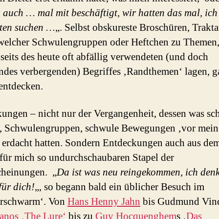
h auch … mal mit beschäftigt, wir hatten das mal, ich
ten suchen …
„. Selbst obskureste Broschüren, Trakta
welcher Schwulengruppen oder Heftchen zu Themen,
nseits des heute oft abfällig verwendeten (und doch
des verbergenden) Begriffes ‚Randthemen‘ lagen, g
 entdecken.
ungen – nicht nur der Vergangenheit, dessen was sc
 Schwulengruppen, schwule Bewegungen ‚vor meine
 erdacht hatten. Sondern Entdeckungen auch aus de
für mich so undurchschaubaren Stapel der
cheinungen. „
Da ist was neu reingekommen, ich den
für dich!
„, so begann bald ein üblicher Besuch im
rschwarm‘. Von
Hans Henny Jahn
bis Gudmund Vind
anos ‚The Lure‘
bis zu
Guy Hocquenghem
s ‚
Das