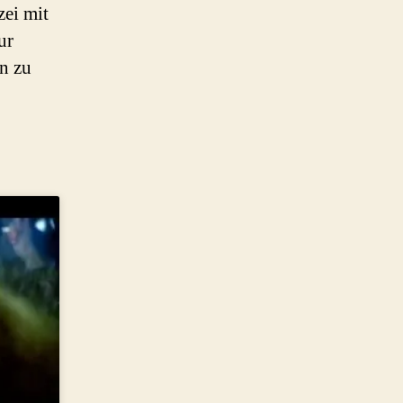
zei mit
ur
en zu