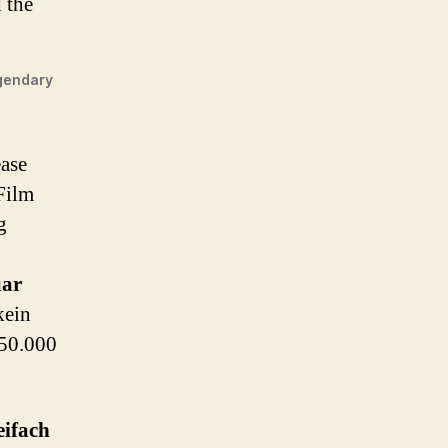
 the
egendary
ase
Film
g
uar
kein
550.000
eifach