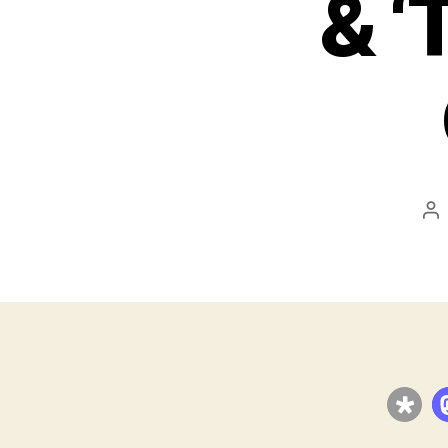
& ‘
Be