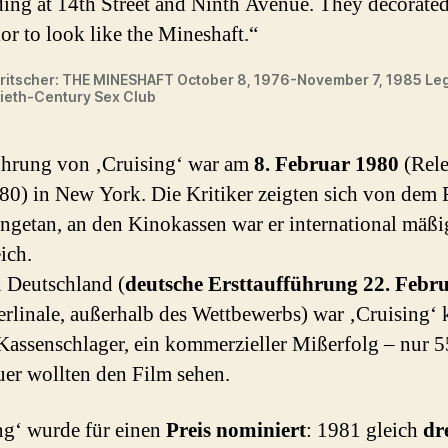
ing at 14th Street and Ninth Avenue. They decorated
ior to look like the Mineshaft.“
Fritscher: THE MINESHAFT October 8, 1976-November 7, 1985 L
ieth-Century Sex Club
hrung von ‚Cruising‘ war am
8. Februar 1980
(Rele
80) in New York. Die Kritiker zeigten sich von dem 
ngetan, an den Kinokassen war er international mäßi
ich.
 Deutschland (
deutsche Ersttaufführung 22. Febr
rlinale, außerhalb des Wettbewerbs) war ‚Cruising‘ 
Kassenschlager, ein kommerzieller Mißerfolg – nur 
er wollten den Film sehen.
ng‘ wurde für einen
Preis nominiert
: 1981 gleich
dr