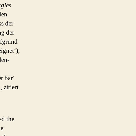
gles
len
ss der
ng der
ufgrund
ignet‘),
len-
er bar‘
 zitiert
:
ed the
le