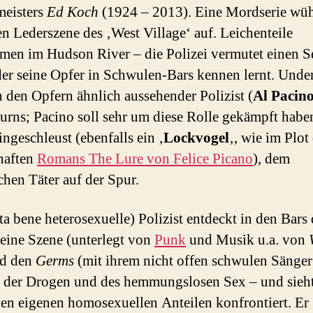
meisters
Ed Koch
(1924 – 2013). Eine Mordserie wüh
n Lederszene des ‚West Village‘ auf. Leichenteile
en im Hudson River – die Polizei vermutet einen S
 der seine Opfer in Schwulen-Bars kennen lernt. Unde
n den Opfern ähnlich aussehender Polizist (
Al Pacin
urns; Pacino soll sehr um diese Rolle gekämpft haben
ingeschleust (ebenfalls ein ‚
Lockvogel
‚, wie im Plot
haften
Romans The Lure von Felice Picano
), dem
schen Täter auf der Spur.
ta bene heterosexuelle) Polizist entdeckt in den Bars 
 eine Szene (unterlegt von
Punk
und Musik u.a. von
d den
Germs
(mit ihrem nicht offen schwulen Sänge
) der Drogen und des hemmungslosen Sex – und sieht
nen eigenen homosexuellen Anteilen konfrontiert. Er