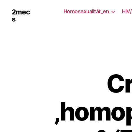
2mec
Homosexualität_en
HIV
s
Cr
‚homo