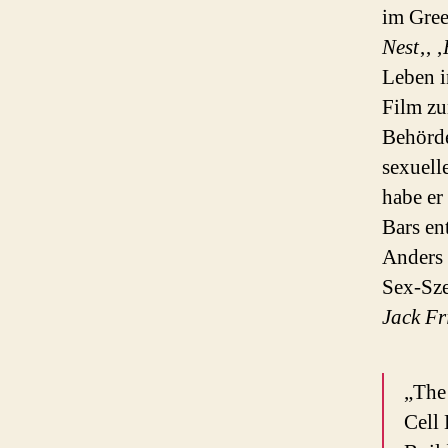
im Gree
Nest
‚, ‚
Leben i
Film zu
Behörde
sexuell
habe er
Bars en
Anders a
Sex-Sze
Jack Fr
„The 
Cell 