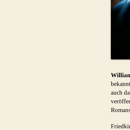
Willia
bekannt
auch da
veröffe
Romans
Friedki