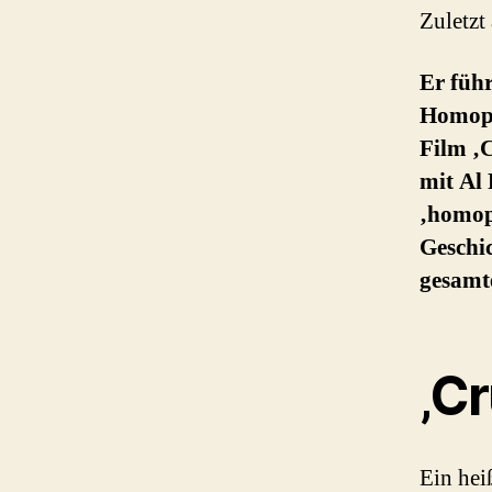
Zuletzt
Er füh
Homopho
Film ‚
mit Al 
‚homop
Geschic
gesamt
‚Cr
Ein he