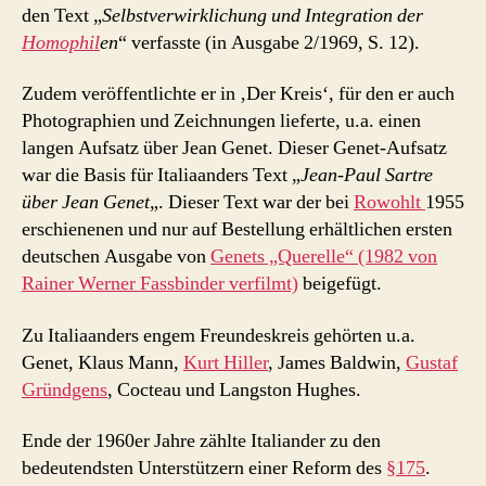
den Text „
Selbstverwirklichung und Integration der
Homophil
en
“ verfasste (in Ausgabe 2/1969, S. 12).
Zudem veröffentlichte er in ‚Der Kreis‘, für den er auch
Photographien und Zeichnungen lieferte, u.a. einen
langen Aufsatz über Jean Genet. Dieser Genet-Aufsatz
war die Basis für Italiaanders Text „
Jean-Paul Sartre
über Jean Genet
„. Dieser Text war der bei
Rowohlt
1955
erschienenen und nur auf Bestellung erhältlichen ersten
deutschen Ausgabe von
Genets „Querelle“ (1982 von
Rainer Werner Fassbinder verfilmt)
beigefügt.
Zu Italiaanders engem Freundeskreis gehörten u.a.
Genet, Klaus Mann,
Kurt Hiller
, James Baldwin,
Gustaf
Gründgens
, Cocteau und Langston Hughes.
Ende der 1960er Jahre zählte Italiander zu den
bedeutendsten Unterstützern einer Reform des
§175
.