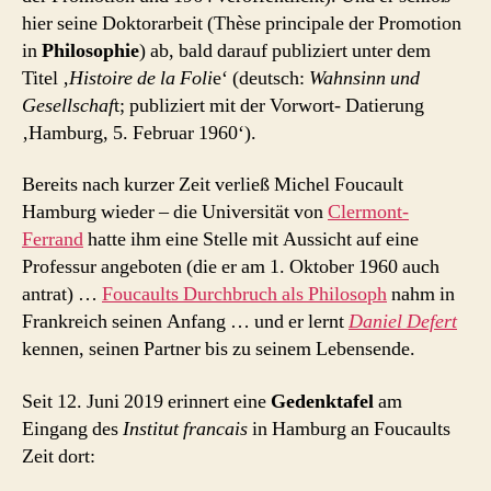
hier seine Doktorarbeit (Thèse principale der Promotion
in
Philosophie
) ab, bald darauf publiziert unter dem
Titel ‚
Histoire de la Foli
e‘ (deutsch:
Wahnsinn und
Gesellschaf
t; publiziert mit der Vorwort- Datierung
‚Hamburg, 5. Februar 1960‘).
Bereits nach kurzer Zeit verließ Michel Foucault
Hamburg wieder – die Universität von
Clermont-
Ferrand
hatte ihm eine Stelle mit Aussicht auf eine
Professur angeboten (die er am 1. Oktober 1960 auch
antrat) …
Foucaults Durchbruch als Philosoph
nahm in
Frankreich seinen Anfang … und er lernt
Daniel Defert
kennen, seinen Partner bis zu seinem Lebensende.
Seit 12. Juni 2019 erinnert eine
Gedenktafel
am
Eingang des
Institut francais
in Hamburg an Foucaults
Zeit dort: