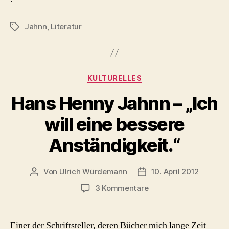
Jahnn
,
Literatur
Schlagwörter
Kategorien
KULTURELLES
Hans Henny Jahnn – „Ich
will eine bessere
Anständigkeit.“
Von
Ulrich Würdemann
10. April 2012
Beitragsautor
Beitragsdatum
zu
3 Kommentare
Hans
Henny
Jahnn
Einer der Schriftsteller, deren Bücher mich lange Zeit