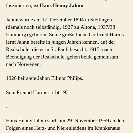
–
faszinierten, ist
Hans Henny Jahnn
.
„Ich
will
Jahnn wurde am 17. Dezember 1894 in Stellingen
eine
(damals noch selbständig, 1927 zu Altona, 1937/38
bessere
Hamburg) geboren. Seine große Liebe Gottfried Harms
Anständigkeit.“
lernt Jahnn bereits in jungen Jahren kennen, auf der
Realschule, die er in St. Pauli besucht. 1915, nach
Beendigung der Realschule, gehen beide gemeinsam
nach Norwegen.
1926 heiratete Jahnn Ellinor Philips.
Sein Freund Harms stirbt 1931.
.
Hans Henny Jahnn starb am 29. November 1959 an den
Folgen eines Herz- und Nierenleidens im Krankenaus