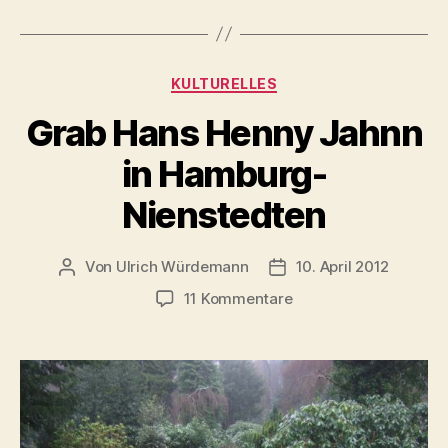
Kategorien
KULTURELLES
Grab Hans Henny Jahnn
in Hamburg-
Nienstedten
Von
Ulrich Würdemann
10. April 2012
Beitragsautor
Beitragsdatum
zu
11 Kommentare
Grab
Hans
Henny
Jahnn
in
Hamburg-