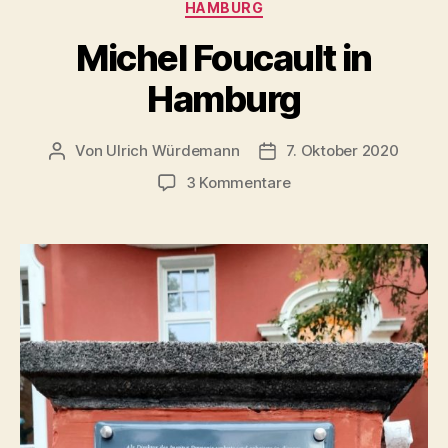
Kategorien
HAMBURG
Michel Foucault in
Hamburg
Von
Ulrich Würdemann
7. Oktober 2020
Beitragsautor
Beitragsdatum
zu
3 Kommentare
Michel
Foucault
in
Hamburg