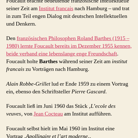
Foucault brachte bedeutende französische Intellektuelle
seiner Zeit am
Institut francais
nach Hamburg – und trat
in zum Teil engen Dialog mit deutschen Intellektuellen
und Denkern.
Den
französischen Philosophen Roland Barthes (1915 –
1980) lernte Foucault bereits im Dezember 1955 kennen,
beide verband eine lebenslange enge Freundschaft
.
Foucault holte
Barthes
während seiner Zeit am
institut
francais
zu Vorträgen nach Hamburg.
Alain Robbe-Grillet
lud er Ende 1959 zu einem Vortrag
ein, ebenso den Schriftsteller
Pierre Gascard
.
Foucault ließ im Juni 1960 das Stück ‚
L’ecole des
veuves
‚ von
Jean Cocteau
am Institut aufführen.
Foucault selbst hielt im Mai 1960 im Institut eine
Vortrag ‚
Apollinaire et l’art moderne
‚.