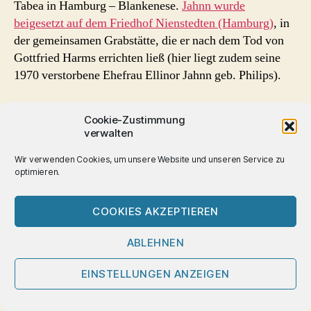
Tabea in Hamburg – Blankenese.
Jahnn wurde
beigesetzt auf dem Friedhof Nienstedten (Hamburg)
, in
der gemeinsamen Grabstätte, die er nach dem Tod von
Gottfried Harms errichten ließ (hier liegt zudem seine
1970 verstorbene Ehefrau Ellinor Jahnn geb. Philips).
.
Cookie-Zustimmung
verwalten
„Ich will eine bessere Anständigkeit. Ich will und kann
nur der sein, der ich bin, der auch lieben kann, aber
Wir verwenden Cookies, um unsere Website und unseren Service zu
optimieren.
doch nur mit jener Spur nüchterner Klarheit, die das
Fleisch beargwöhnt, und die von der Zuversicht kommt,
dass ohne Güte, ohne Gerechtigkeit, ohne Freiheit des
COOKIES AKZEPTIEREN
Geistes, ohne Träume, die im Unwirklichen stehen, das
ABLEHNEN
Leben nicht wert ist, zu bestehen.“
Hans Henny Jahnn in einem Brief 1938 an Judith Karasz
EINSTELLUNGEN ANZEIGEN
.