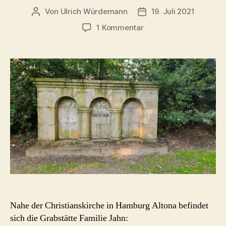
Von
Ulrich Würdemann
19. Juli 2021
Beitragsautor
Beitragsdatum
zu
1 Kommentar
Grabstätte
Familie
Jahn
–
Entwurf
Hans
Henny
Jahnn
Nahe der Christianskirche in Hamburg Altona befindet
sich die Grabstätte Familie Jahn: