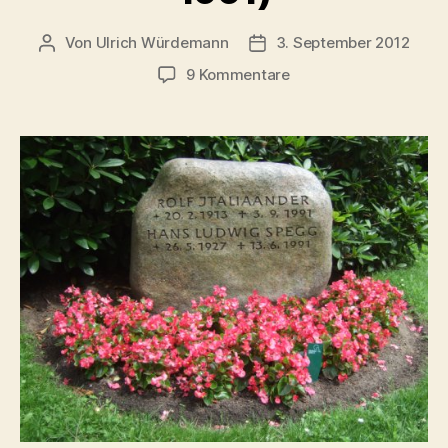
Von
Ulrich Würdemann
3. September 2012
Beitragsautor
Beitragsdatum
zu
9 Kommentare
Rolf
Italiaander
(1913
–
1991)