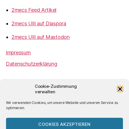
2mecs Feed Artikel
2mecs Ulli auf Diaspora
2mecs Ulli auf Mastodon
Impressum
Datenschutzerklärung
2mecs
von
Ulrich Würdemann
ist sofern nicht
Cookie-Zustimmung
anders angegeben lizenziert unter einer
Creative
verwalten
Commons Namensnennung 4.0 International
Lizenz
.
Wir verwenden Cookies, um unsere Website und unseren Service zu
optimieren.
COOKIES AKZEPTIEREN
© 2026
2mecs
Hoch
↑