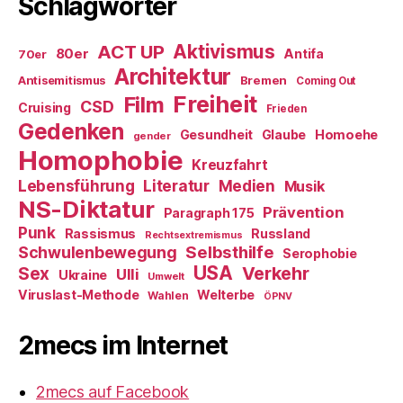
Schlagwörter
ACT UP
Aktivismus
80er
Antifa
70er
Architektur
Antisemitismus
Bremen
Coming Out
Freiheit
Film
CSD
Cruising
Frieden
Gedenken
Gesundheit
Glaube
Homoehe
gender
Homophobie
Kreuzfahrt
Literatur
Medien
Lebensführung
Musik
NS-Diktatur
Prävention
Paragraph 175
Punk
Rassismus
Russland
Rechtsextremismus
Selbsthilfe
Schwulenbewegung
Serophobie
USA
Verkehr
Sex
Ulli
Ukraine
Umwelt
Viruslast-Methode
Welterbe
Wahlen
ÖPNV
2mecs im Internet
2mecs auf Facebook