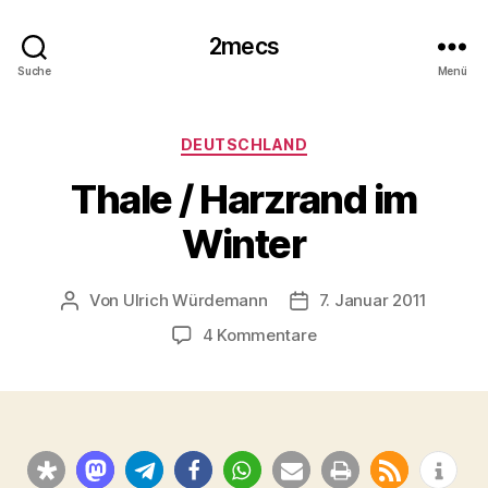
2mecs
Suche
Menü
Kategorien
DEUTSCHLAND
Thale / Harzrand im
Winter
Von
Ulrich Würdemann
7. Januar 2011
Beitragsautor
Beitragsdatum
zu
4 Kommentare
Thale
/
Harzrand
im
Winter