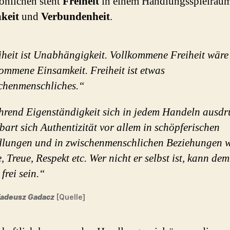
önlichen steht
Freiheit
in einem Handlungsspielraum
keit
und
Verbundenheit
.
iheit ist Unabhängigkeit. Vollkommene Freiheit wäre
ommene Einsamkeit. Freiheit ist etwas
chenmenschliches.“
rend Eigenständigkeit sich in jedem Handeln ausdrü
bart sich Authentizität vor allem in schöpferischen
lungen und in zwischenmenschlichen Beziehungen 
, Treue, Respekt etc. Wer nicht er selbst ist, kann de
 frei sein.“
 Tadeusz Gadacz
[Quelle]