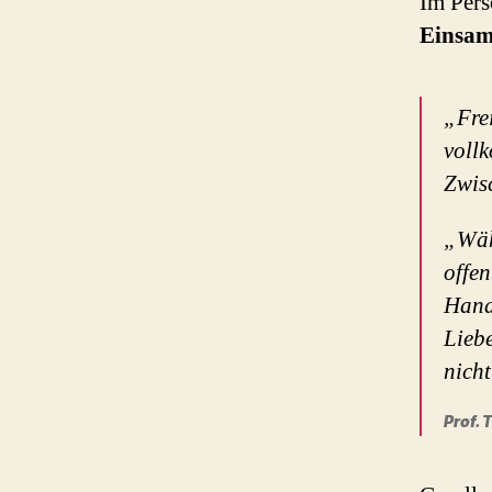
Im Pers
Einsam
„Fre
vollk
Zwis
„Wäh
offen
Hand
Liebe
nicht
Prof.