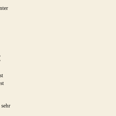
nter
t
st
st
 sehr