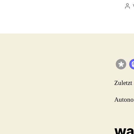
Be
Zuletzt
Autonom
wa