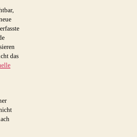
htbar,
 neue
erfasste
de
sieren
cht das
elle
ner
nicht
nach