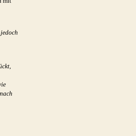
 mit
 jedoch
ckt,
wie
mnach