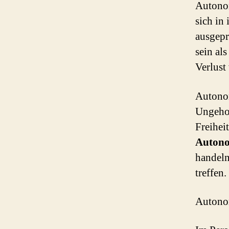
Autonom
sich in
ausgep
sein al
Verlust
Autonom
Ungehor
Freiheit
Autono
handeln
treffen.
Autono