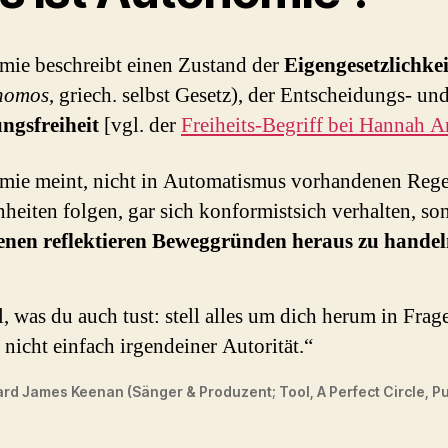
ie beschreibt einen Zustand der
Eigengesetzlichkei
nomos
, griech. selbst Gesetz), der Entscheidungs- un
ngsfreiheit
[vgl. der
Freiheits-Begriff bei Hannah A
ie meint, nicht in Automatismus vorhandenen Reg
eiten folgen, gar sich konformistsich verhalten, so
genen reflektieren Beweggründen heraus zu hande
, was du auch tust: stell alles um dich herum in Frag
 nicht einfach irgendeiner Autorität.“
d James Keenan (Sänger & Produzent; Tool, A Perfect Circle, Pu