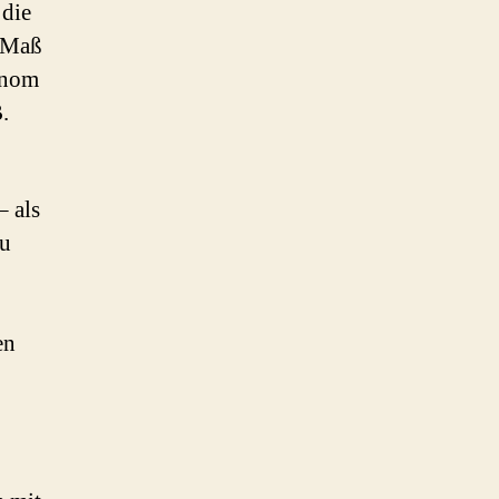
 die
m Maß
onom
.
– als
zu
en