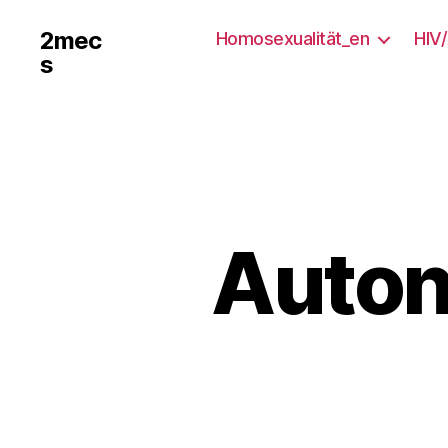
2mec
Homosexualität_en
HIV
s
Auton