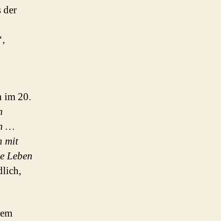
s der
‘,
n im 20.
h
n …
n mit
ne Leben
dlich,
inem