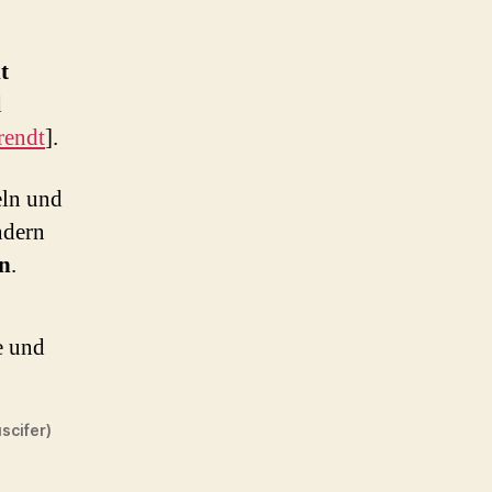
t
d
rendt
].
eln und
ndern
ln
.
e und
scifer)