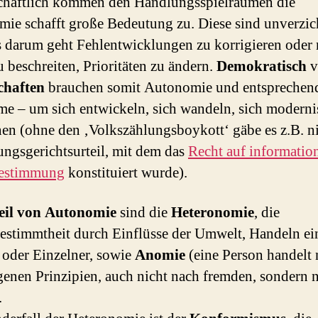
chaftlich kommen den Handlungsspielräumen die
ie schafft große Bedeutung zu. Diese sind unverzic
 darum geht Fehlentwicklungen zu korrigieren oder
 beschreiten, Prioritäten zu ändern.
Demokratisch
v
chaften
brauchen somit Autonomie und entsprechen
me – um sich entwickeln, sich wandeln, sich moderni
en (ohne den ‚Volkszählungsboykott‘ gäbe es z.B. ni
ungsgerichtsurteil, mit dem das
Recht auf information
bestimmung
konstituiert wurde).
eil von Autonomie
sind die
Heteronomie
, die
stimmtheit durch Einflüsse der Umwelt, Handeln ei
oder Einzelner, sowie
Anomie
(eine Person handelt 
genen Prinzipien, auch nicht nach fremden, sondern 
.