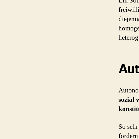
Ein Son
freiwil
diejeni
homogen
heterog
Aut
Autonom
sozial 
konstit
So sehr
fordern