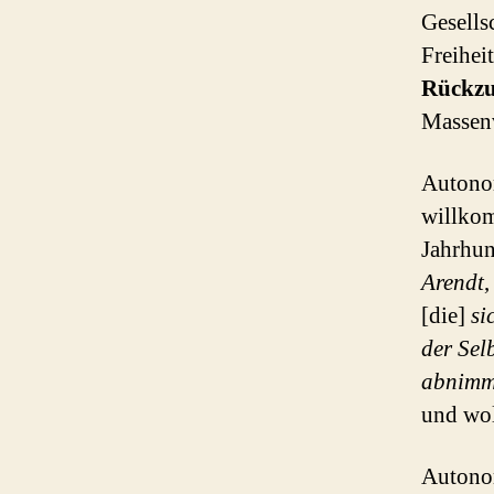
Gesells
Freiheit
Rückz
Massenv
Autonom
willkom
Jahrhun
Arendt
,
[die]
si
der Sel
abnimm
und wol
Autonom