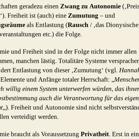
chaften geradezu einen
Zwang zu Autonomie
(‚Prei
‘). Freiheit ist (auch) eine
Zumutung
– und
ugsräume
als Entlastung (
Rausch
/ ‚das Dionysische
eranstaltungen etc.) die Folge.
ie und Freiheit sind in der Folge nicht immer allen
men, manchen lästig. Totalitäre Systeme versprache
dert Entlastung von dieser ‚Zumutung‘ (vgl.
Hanna
 Elemente und Anfänge totaler Herrschaft: „
Mensche
ch willig einem System unterwerfen würden, das ihne
bstbestimmung auch die Verantwortung für das eige
t
„). Freiheit und Autonomie sind nicht selbstverstän
len verteidigt werden.
ie braucht als Voraussetzung
Privatheit
. Erst in e