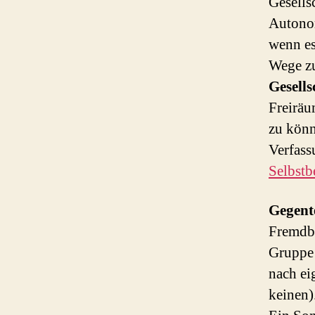
Gesells
Autonom
wenn es
Wege zu
Gesells
Freiräu
zu könn
Verfass
Selbst
Gegent
Fremdbe
Gruppe 
nach ei
keinen)