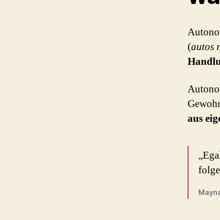
Autonom
(
autos 
Handlu
Autonom
Gewohnh
aus ei
„Egal
folge
Maynar