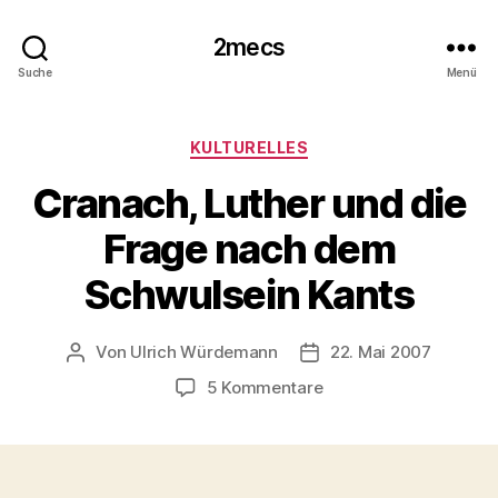
2mecs
Suche
Menü
Kategorien
KULTURELLES
Cranach, Luther und die
Frage nach dem
Schwulsein Kants
Von
Ulrich Würdemann
22. Mai 2007
Beitragsautor
Beitragsdatum
zu
5 Kommentare
Cranach,
Luther
und
die