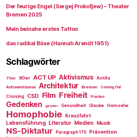
Der feurige Engel (Sergej Prokofjew) – Theater
Bremen 2025
Mein beinahe erstes Tattoo
das radikal Böse (Hannah Arendt 1951)
Schlagwörter
ACT UP
Aktivismus
80er
Antifa
70er
Architektur
Antisemitismus
Bremen
Coming Out
Freiheit
Film
CSD
Cruising
Frieden
Gedenken
Gesundheit
Glaube
Homoehe
gender
Homophobie
Kreuzfahrt
Literatur
Medien
Lebensführung
Musik
NS-Diktatur
Prävention
Paragraph 175