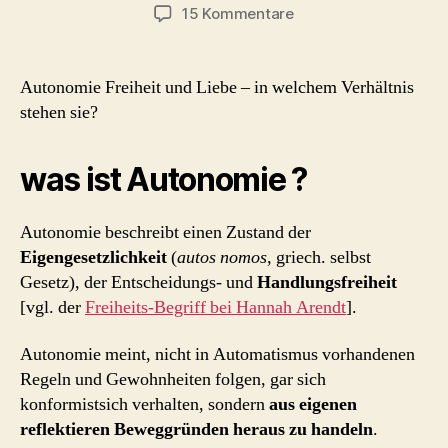
zu
15 Kommentare
Autonomie,
Freiheit
und
Autonomie Freiheit und Liebe – in welchem Verhältnis
Liebe
stehen sie?
was ist Autonomie ?
Autonomie beschreibt einen Zustand der
Eigengesetzlichkeit
(
autos nomos
, griech. selbst
Gesetz), der Entscheidungs- und
Handlungsfreiheit
[vgl. der
Freiheits-Begriff bei Hannah Arendt
].
Autonomie meint, nicht in Automatismus vorhandenen
Regeln und Gewohnheiten folgen, gar sich
konformistsich verhalten, sondern
aus eigenen
reflektieren Beweggründen heraus zu handeln
.