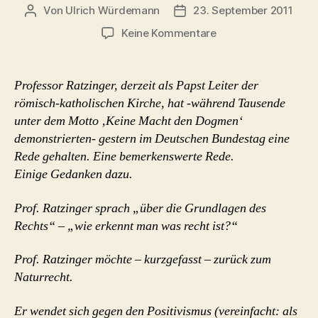
Von
Ulrich Würdemann
23. September 2011
Beitragsautor
Beitragsdatum
zu
Keine Kommentare
Ratzingers
bemerkenswerte
Rede
Professor Ratzinger, derzeit als Papst Leiter der
–
römisch-katholischen Kirche, hat -während Tausende
Sapere
unter dem Motto ‚Keine Macht den Dogmen‘
aude!
demonstrierten- gestern im Deutschen Bundestag eine
Rede gehalten. Eine bemerkenswerte Rede.
Einige Gedanken dazu.
Prof. Ratzinger sprach „über die Grundlagen des
Rechts“ – „wie erkennt man was recht ist?“
Prof. Ratzinger möchte – kurzgefasst – zurück zum
Naturrecht.
Er wendet sich gegen den Positivismus (vereinfacht: als