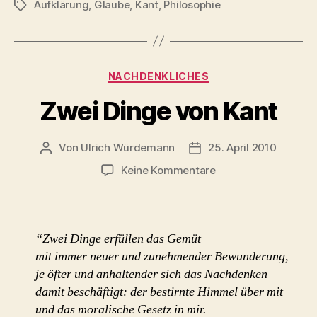
Aufklärung
,
Glaube
,
Kant
,
Philosophie
Schlagwörter
Kategorien
NACHDENKLICHES
Zwei Dinge von Kant
Von
Ulrich Würdemann
25. April 2010
Beitragsautor
Beitragsdatum
zu
Keine Kommentare
Zwei
Dinge
von
Kant
“Zwei Dinge erfüllen das Gemüt
mit immer neuer und zunehmender Bewunderung,
je öfter und anhaltender sich das Nachdenken
damit beschäftigt: der bestirnte Himmel über mit
und das moralische Gesetz in mir.