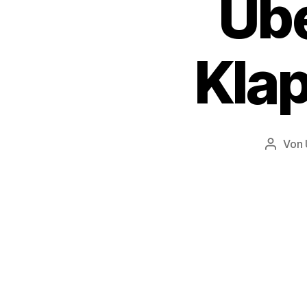
Üb
Kla
Von
Beitra