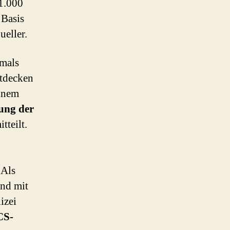
41.000
 Basis
eller.
amals
tdecken
einem
ung der
tteilt.
 Als
und mit
izei
CS-