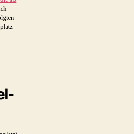
ich
olgten
platz
el-