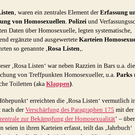
isten
‚ waren ein zentrales Element der
Erfassung u
gung von Homosexuellen
.
Polizei
und Verfassungss
en Daten über Homosexuelle, legten systematische,
fend ergänzte und ausgewertete
Karteien Homosexue
ührten so genannte ‚
Rosa Listen
‚.
ieser ‚Rosa Listen‘ war neben Razzien in Bars u.a. die
hung von Treffpunkten Homosexueller, u.a.
Parks
iche Toiletten (aka
Klappen
)
.
Höhepunkt‘ erreichten die ‚Rosa Listen‘ vermutlich i
 nach der
Verschärfung des Paragraphen 175
mit der
zentrale zur Bekämpfung der Homosexualität
’ – übe
 seien in ihren Karteien erfasst, teilt das ‚Jahrbuch‘