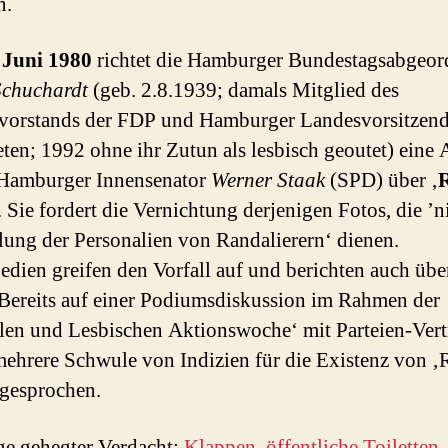
n.
 Juni 1980
richtet die Hamburger Bundestagsabgeor
Schuchardt
(geb. 2.8.1939; damals Mitglied des
vorstands der FDP und Hamburger Landesvorsitzend
eten; 1992 ohne ihr Zutun als lesbisch geoutet) eine
 Hamburger Innensenator
Werner Staak
(SPD) über ‚
. Sie fordert die Vernichtung derjenigen Fotos, die ’n
llung der Personalien von Randalierern‘ dienen.
edien greifen den Vorfall auf und berichten auch übe
 Bereits auf einer Podiumsdiskussion im Rahmen der
en und Lesbischen Aktionswoche‘ mit Parteien-Vert
mehrere Schwule von Indizien für die Existenz von ‚
 gesprochen.
ge gehegter Verdacht:
Klappen, öffentliche Toiletten, 