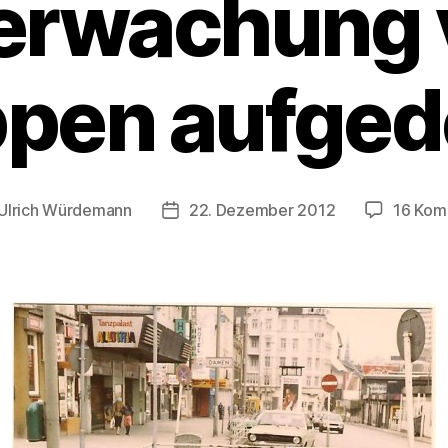
erwachung 
ppen aufged
Ulrich Würdemann
22. Dezember 2012
16 Kom
gsautor
Beitragsdatum