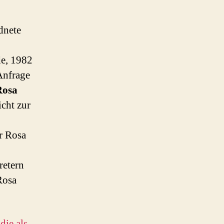
dnete
e, 1982
 Anfrage
Rosa
icht zur
r Rosa
retern
Rosa
die als