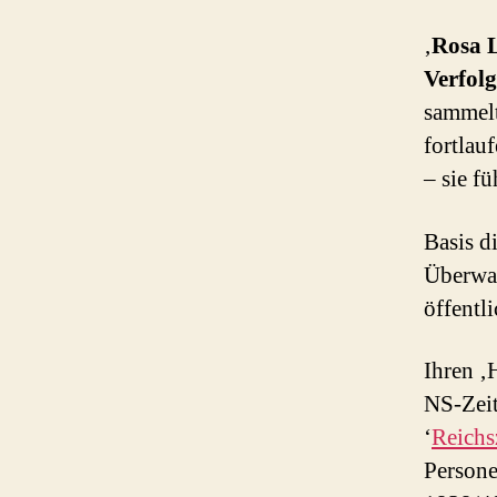
‚
Rosa L
Verfol
sammelt
fortlau
– sie f
Basis d
Überwac
öffentl
Ihren ‚
NS-Zeit
‘
Reichs
Personen