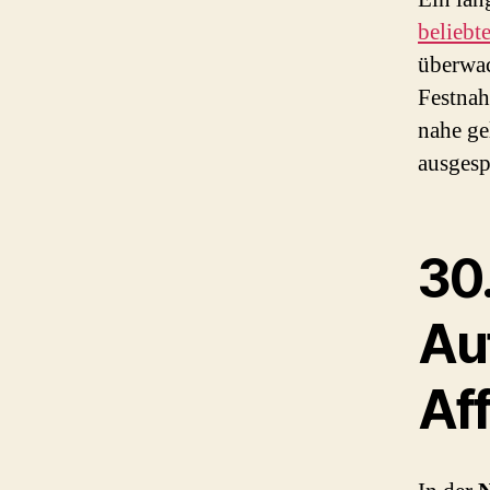
beliebt
überwac
Festnah
nahe ge
ausgesp
30.
Au
Aff