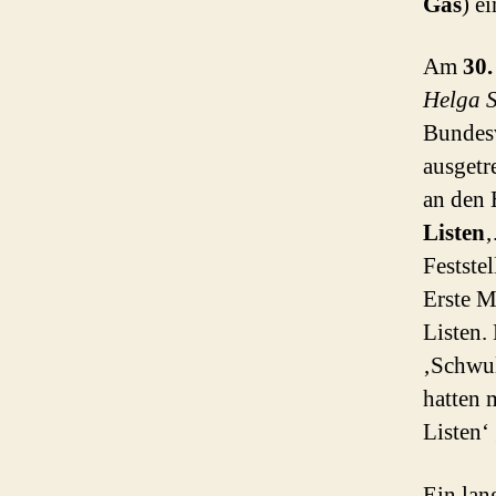
Gas
) ei
Am
30.
Helga 
Bundes
ausgetr
an den
Listen
‚
Festste
Erste M
Listen.
‚Schwul
hatten 
Listen‘
Ein lan