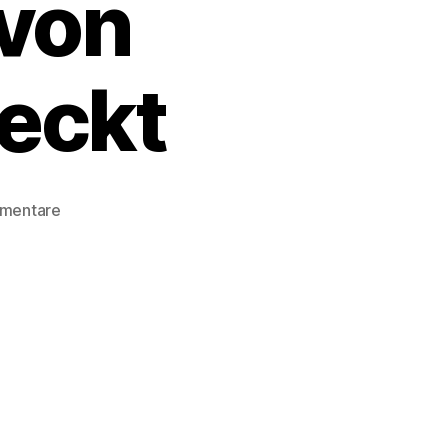
von
eckt
zu
mentare
Die
Hamburger
‚
Spiegel-
Affäre
‚
1980
–
Polizei-