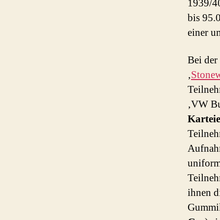
1939/40
bis 95.
einer 
Bei der
‚
Stonew
Teilneh
‚VW Bul
Kartei
Teilneh
Aufnahm
uniform
Teilneh
ihnen d
Gummik