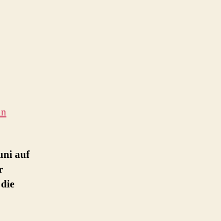
nn
uni auf
r
die
‘