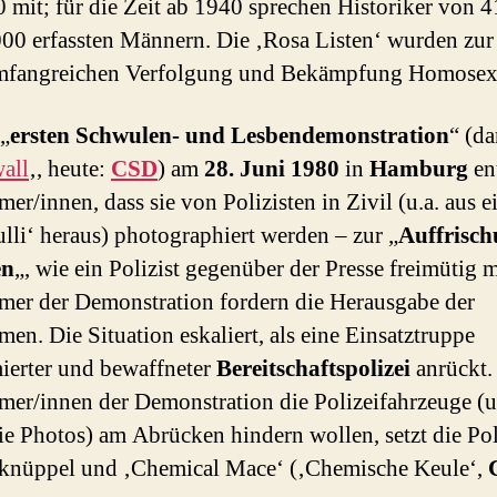
 mit; für die Zeit ab 1940 sprechen Historiker von 
000 erfassten Männern. Die ‚Rosa Listen‘ wurden zur
umfangreichen Verfolgung und Bekämpfung Homosexu
 „
ersten Schwulen- und Lesbendemonstration
“ (d
all
‚, heute:
CSD
) am
28. Juni 1980
in
Hamburg
en
mer/innen, dass sie von Polizisten in Zivil (u.a. aus 
li‘ heraus) photographiert werden – zur „
Auffrisch
en
„, wie ein Polizist gegenüber der Presse freimütig mi
mer der Demonstration fordern die Herausgabe der
en. Die Situation eskaliert, als eine Einsatztruppe
ierter und bewaffneter
Bereitschaftspolizei
anrückt.
mer/innen der Demonstration die Polizeifahrzeuge (
ie Photos) am Abrücken hindern wollen, setzt die Pol
nüppel und ‚Chemical Mace‘ (‚Chemische Keule‘,