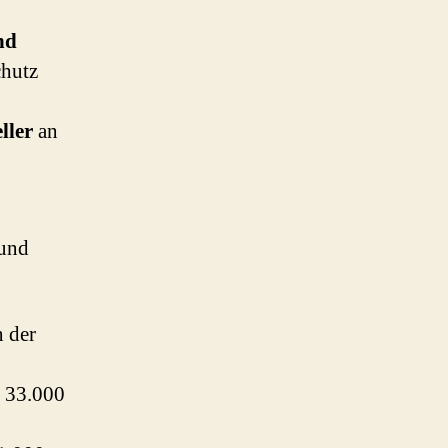
nd
chutz
ller
an
und
n der
r 33.000