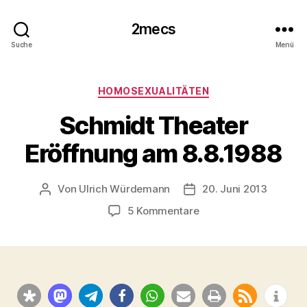
2mecs
Suche
Menü
Kategorien
HOMOSEXUALITÄTEN
Schmidt Theater
Eröffnung am 8.8.1988
Von
Ulrich Würdemann
20. Juni 2013
Beitragsautor
Beitragsdatum
zu
5 Kommentare
Schmidt
Theater
Eröffnung
am
8.8.1988