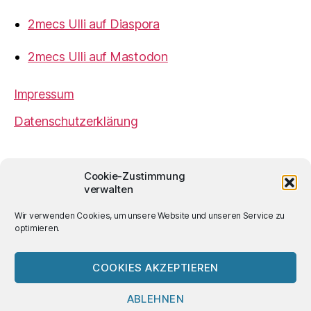
2mecs Ulli auf Diaspora
2mecs Ulli auf Mastodon
Impressum
Datenschutzerklärung
2mecs
von
Ulrich Würdemann
ist sofern nicht
Cookie-Zustimmung
anders angegeben lizenziert unter einer
Creative
verwalten
Commons Namensnennung 4.0 International
Lizenz
.
Wir verwenden Cookies, um unsere Website und unseren Service zu
optimieren.
COOKIES AKZEPTIEREN
© 2026
2mecs
Hoch
↑
ABLEHNEN