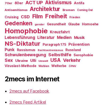
ACT UP
Aktivismus
80er
Antifa
70er
Architektur
Antisemitismus
Bremen
Coming Out
Freiheit
Film
CSD
Cruising
Frieden
Gedenken
Gesundheit
Glaube
Homoehe
gender
Homophobie
Kreuzfahrt
Literatur
Medien
Lebensführung
Musik
NS-Diktatur
Prävention
Paragraph 175
Punk
Rassismus
Russland
Rechtsextremismus
Selbsthilfe
Schwulenbewegung
Serophobie
USA
Verkehr
Sex
Ulli
Ukraine
Umwelt
Viruslast-Methode
Welterbe
Wahlen
ÖPNV
2mecs im Internet
2mecs auf Facebook
2mecs Feed Artikel