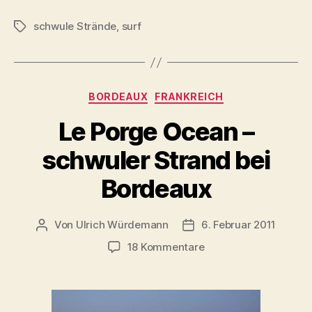
schwule Strände
,
surf
Schlagwörter
Kategorien
BORDEAUX
FRANKREICH
Le Porge Ocean –
schwuler Strand bei
Bordeaux
Von
Ulrich Würdemann
6. Februar 2011
Beitragsautor
Beitragsdatum
zu
18 Kommentare
Le
Porge
Ocean
–