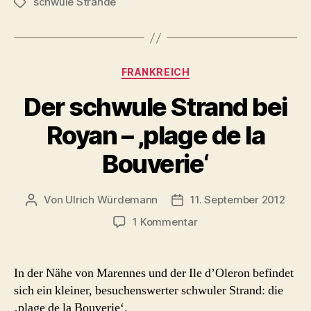
schwule Strände
Schlagwörter
Kategorien
FRANKREICH
Der schwule Strand bei
Royan – ‚plage de la
Bouverie‘
Von
Ulrich Würdemann
11. September 2012
Beitragsautor
Beitragsdatum
zu
1 Kommentar
Der
schwule
Strand
In der Nähe von Marennes und der Ile d’Oleron befindet
bei
sich ein kleiner, besuchenswerter schwuler Strand: die
Royan
‚plage de la Bouverie‘.