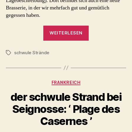
Lagebeschreibung). Dort befindet sich auch eine nette
Brasserie, in der wir mehrfach gut und gemütlich
gegessen haben.
„plage
WEITERLESEN
de
la
schwule Strände
Lagune
Schlagwörter
–
schwuler
Strand
Kategorien
FRANKREICH
zwischen
Biscarosse
der schwule Strand bei
und
Seignosse: ‘ Plage des
Düne
von
Casernes ’
Pyla“