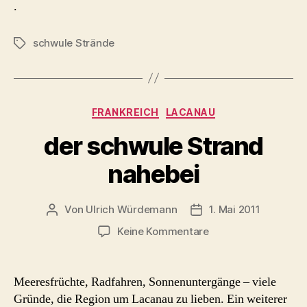
.
schwule Strände
Schlagwörter
Kategorien
FRANKREICH
LACANAU
der schwule Strand
nahebei
Von
Ulrich Würdemann
1. Mai 2011
Beitragsautor
Beitragsdatum
zu
Keine Kommentare
der
schwule
Strand
Meeresfrüchte, Radfahren, Sonnenuntergänge – viele
nahebei
Gründe, die Region um Lacanau zu lieben. Ein weiterer