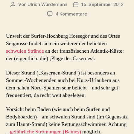
Von
Ulrich Würdemann
15. September 2012
Beitragsautor
Beitragsdatum
zu
4 Kommentare
der
schwule
Strand
Unweit der Surfer-Hochburg Hossegor und des Ortes
bei
Seignosse findet sich ein weiterer der beliebten
Seignosse:
schwulen Strände
an der französischen Atlantik-Küste:
‘
der (eigentlich: die) ‚Plage des Casernes‘.
Plage
des
Dieser Strand (‚Kasernen-Strand‘) ist besonders an
Casernes
’
Sommer-Wochenenden auch bei Kurz-Urlaubern aus
dem nahen Nord-Spanien sehr beliebt – und sehr gut
frequentiert, da recht weit abgelegen.
Vorsicht beim Baden (wie auch beim Surfen und
Bodyboarden) – am schwulen Strand sind (im Gegensatz
zum Haupt-Strand) keine Rettungsschwimmer. Achtung
–
gefährliche Strömungen (Baïnes)
möglich.