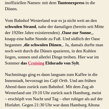
inoffiziellen Namen: mit dem
Tuntenexpress
in die
Dünen.
Vom Bahnhof Westerland war es ja nicht weit an den
schwulen Strand
, nahe der damaligen (bereits seit Mitte
der 1920er Jahre existierenden) ‚
Oase zur Sonne
‚,
knapp eine halbe Stunde zu Fuß. Und südlich der Oase
begannen ‚
die schwulen Dünen
‚. Ja, damals durfte man
noch weit durch die Dünen spazieren, in den Kuhlen
liegen, sonnen und allerlei Dinge treiben. Hier war im
Sommer
das
Cruising
Eldorado von Sylt
.
Nachmittags ging es dann langsam zum Kaffee in die
Innenstadt, bevorzugt ins
Café Orth
. Und am frühen
Abend dann zurück zum Bahnhof. Mit dem Zug ab
Westerland um 19:10 Uhr zurück nach Hamburg, meist
– erschöpft von Nacht und Tag – eher ruhiger als auf der
Hinfahrt. Gegen 21:30 Uhr war dann Hamburg Altona