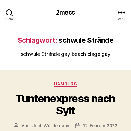
2mecs
Suche
Menü
Schlagwort:
schwule Strände
schwule Strände gay beach plage gay
Kategorien
HAMBURG
Tuntenexpress nach
Sylt
Von
Ulrich Würdemann
12. Februar 2022
Beitragsautor
Beitragsdatum