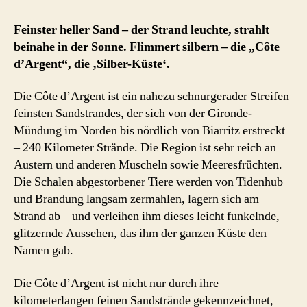
Côte
d’Argent
Feinster heller Sand – der Strand leuchte, strahlt
beinahe in der Sonne. Flimmert silbern – die „Côte
d’Argent“, die ‚Silber-Küste‘.
Die Côte d’Argent ist ein nahezu schnurgerader Streifen
feinsten Sandstrandes, der sich von der Gironde-
Mündung im Norden bis nördlich von Biarritz erstreckt
– 240 Kilometer Strände. Die Region ist sehr reich an
Austern und anderen Muscheln sowie Meeresfrüchten.
Die Schalen abgestorbener Tiere werden von Tidenhub
und Brandung langsam zermahlen, lagern sich am
Strand ab – und verleihen ihm dieses leicht funkelnde,
glitzernde Aussehen, das ihm der ganzen Küste den
Namen gab.
Die Côte d’Argent ist nicht nur durch ihre
kilometerlangen feinen Sandstrände gekennzeichnet,