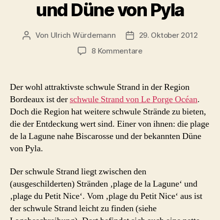
und Düne von Pyla
Von
Ulrich Würdemann
29. Oktober 2012
Beitragsautor
Beitragsdatum
zu
8 Kommentare
plage
de
la
Der wohl attraktivste schwule Strand in der Region
Lagune
Bordeaux ist der
schwule Strand von Le Porge Océan
.
–
Doch die Region hat weitere schwule Strände zu bieten,
schwuler
die der Entdeckung wert sind. Einer von ihnen: die plage
Strand
de la Lagune nahe Biscarosse und der bekannten Düne
zwischen
von Pyla.
Biscarosse
und
Düne
Der schwule Strand liegt zwischen den
von
(ausgeschilderten) Stränden ‚plage de la Lagune‘ und
Pyla
‚plage du Petit Nice‘. Vom ‚plage du Petit Nice‘ aus ist
der schwule Strand leicht zu finden (siehe