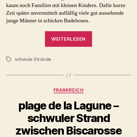
kaum noch Familien mit kleinen Kindern. Dafür kurze
Zeit später unvermittelt auffällig viele gut aussehende
junge Männer in schicken Badehosen.
„Gay
WEITERLESEN
Loisirs
1983,
schwule Strände
Toreilles
Schlagwörter
Plage
–
et
Kategorien
FRANKREICH
puis
et
plage de la Lagune –
puis
schwuler Strand
et
puis“
zwischen Biscarosse