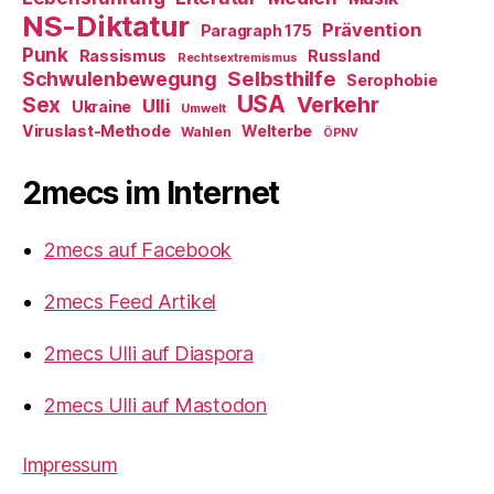
NS-Diktatur
Prävention
Paragraph 175
Punk
Rassismus
Russland
Rechtsextremismus
Selbsthilfe
Schwulenbewegung
Serophobie
USA
Verkehr
Sex
Ulli
Ukraine
Umwelt
Viruslast-Methode
Welterbe
Wahlen
ÖPNV
2mecs im Internet
2mecs auf Facebook
2mecs Feed Artikel
2mecs Ulli auf Diaspora
2mecs Ulli auf Mastodon
Impressum