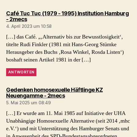
Café Tuc Tuc (1979 - 1995) Institution Hamburg
sagt:
- 2mecs
4. April 2023 um 10:58
[…] das Café. „‚Alternativ bis zur Bewusstlosigkeit‘,
titelte Rudi Finkler (1981 mit Hans-Georg Stümke
Herausgeber des Buchs ‚Rosa Winkel, Rosda Listen‘)
boshaft seinen Artikel 1981 in der […]
ANTWORTEN
Gedenken homosexuelle Häftlinge KZ
sagt:
Neuengamme - 2mecs
5. Mai 2025 um 08:49
[…] Er wurde am 11. Mai 1985 auf Initiative der UHA
Unabhängige Homosexuelle Alternative (seit 2014 ‚mhc
e.V.‘) und mit Unterstützung des Hamburger Senats und
in Anwesenheit des SPD-Bundestagsabgeordneten