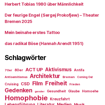
Herbert Tobias 1980 über Männlichkeit
Der feurige Engel (Sergej Prokofjew) – Theater
Bremen 2025
Mein beinahe erstes Tattoo
das radikal Böse (Hannah Arendt 1951)
Schlagwörter
ACT UP
Aktivismus
80er
Antifa
70er
Architektur
Antisemitismus
Bremen
Coming Out
Freiheit
Film
CSD
Cruising
Frieden
Gedenken
Gesundheit
Glaube
Homoehe
gender
Homophobie
Kreuzfahrt
Literatur
Medien
Lebensführung
Musik