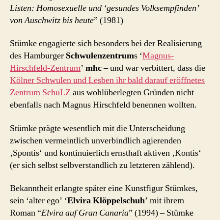
Listen: Homosexuelle und ‘gesundes Volksempfinden’
von Auschwitz bis heute
” (1981)
Stümke engagierte sich besonders bei der Realisierung
des Hamburger
Schwulenzentrum
s ‘
Magnus-
Hirschfeld-Zentrum
’
mhc
– und war verbittert, dass die
Kölner Schwulen und Lesben ihr bald darauf eröffnetes
Zentrum SchuLZ
aus wohlüberlegten Gründen nicht
ebenfalls nach Magnus Hirschfeld benennen wollten.
Stümke prägte wesentlich mit die Unterscheidung
zwischen vermeintlich unverbindlich agierenden
‚Spontis‘ und kontinuierlich ernsthaft aktiven ‚Kontis‘
(er sich selbst selbverstandlich zu letzteren zählend).
Bekanntheit erlangte später eine Kunstfigur Stümkes,
sein ‘alter ego’ ‘
Elvira Klöppelschuh
’ mit ihrem
Roman “
Elvira auf Gran Canaria
” (1994) – Stümke