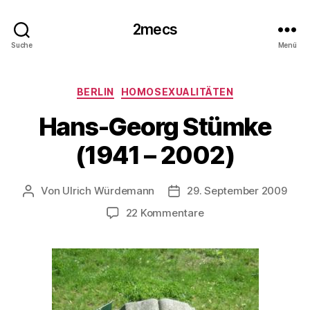
2mecs
Suche
Menü
Kategorien
BERLIN
HOMOSEXUALITÄTEN
Hans-Georg Stümke
(1941 – 2002)
Von
Ulrich Würdemann
29. September 2009
Beitragsautor
Beitragsdatum
zu
22 Kommentare
Hans-
Georg
Stümke
(1941
–
2002)