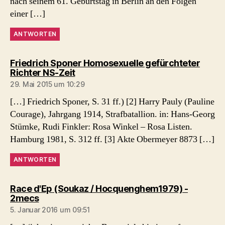
nach seinem 61. Geburtstag in Berlin an den Folgen
einer […]
ANTWORTEN
Friedrich Sponer Homosexuelle gefürchteter
sagt:
Richter NS-Zeit
29. Mai 2015 um 10:29
[…] Friedrich Sponer, S. 31 ff.) [2] Harry Pauly (Pauline
Courage), Jahrgang 1914, Strafbatallion. in: Hans-Georg
Stümke, Rudi Finkler: Rosa Winkel – Rosa Listen.
Hamburg 1981, S. 312 ff. [3] Akte Obermeyer 8873 […]
ANTWORTEN
Race d'Ep (Soukaz / Hocquenghem1979) -
sagt:
2mecs
5. Januar 2016 um 09:51