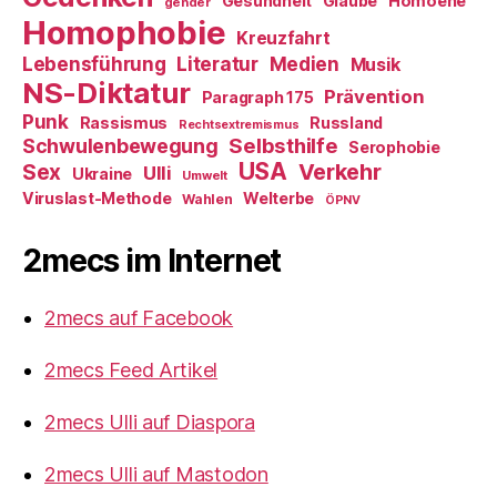
Gesundheit
Glaube
Homoehe
gender
Homophobie
Kreuzfahrt
Literatur
Medien
Lebensführung
Musik
NS-Diktatur
Prävention
Paragraph 175
Punk
Rassismus
Russland
Rechtsextremismus
Selbsthilfe
Schwulenbewegung
Serophobie
USA
Verkehr
Sex
Ulli
Ukraine
Umwelt
Viruslast-Methode
Welterbe
Wahlen
ÖPNV
2mecs im Internet
2mecs auf Facebook
2mecs Feed Artikel
2mecs Ulli auf Diaspora
2mecs Ulli auf Mastodon