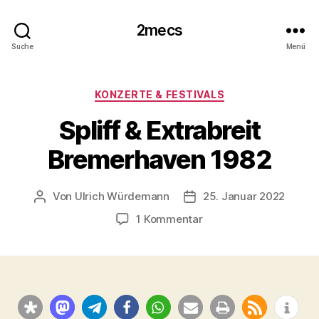
2mecs
Suche
Menü
Kategorien
KONZERTE & FESTIVALS
Spliff & Extrabreit
Bremerhaven 1982
Von
Ulrich Würdemann
25. Januar 2022
Beitragsautor
Beitragsdatum
zu
1 Kommentar
Spliff
&
Extrabreit
Bremerhaven
1982