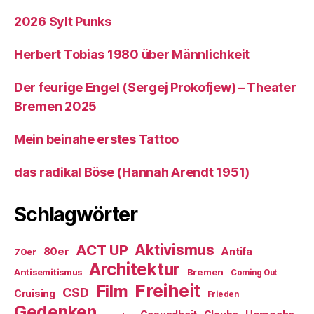
2026 Sylt Punks
Herbert Tobias 1980 über Männlichkeit
Der feurige Engel (Sergej Prokofjew) – Theater
Bremen 2025
Mein beinahe erstes Tattoo
das radikal Böse (Hannah Arendt 1951)
Schlagwörter
ACT UP
Aktivismus
80er
Antifa
70er
Architektur
Antisemitismus
Bremen
Coming Out
Freiheit
Film
CSD
Cruising
Frieden
Gedenken