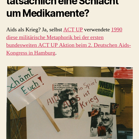
tatsächlich eine Schlacht
um Medikamente?
Aids als Krieg? Ja, selbst
ACT UP
verwendete
1990
diese militärische Metaphorik bei der ersten
bundesweiten ACT UP Aktion beim 2. Deutschen Aids-
Kongress in Hamburg
.