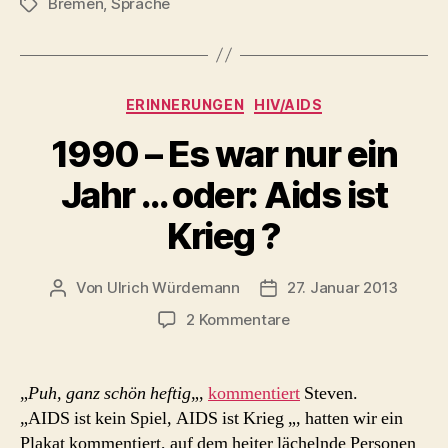
Bremen
,
Sprache
Bremer
Schlagwörter
Missingsch“
Kategorien
ERINNERUNGEN
HIV/AIDS
1990 – Es war nur ein
Jahr … oder: Aids ist
Krieg ?
Von
Ulrich Würdemann
27. Januar 2013
Beitragsautor
Beitragsdatum
zu
2 Kommentare
1990
–
Es
„
Puh, ganz schön heftig
„,
kommentiert
Steven.
war
„AIDS ist kein Spiel, AIDS ist Krieg „, hatten wir ein
nur
Plakat kommentiert, auf dem heiter lächelnde Personen