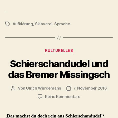
.
Aufklärung
,
Sklaverei
,
Sprache
Schlagwörter
Kategorien
KULTURELLES
Schierschandudel und
das Bremer Missingsch
Von
Ulrich Würdemann
7. November 2016
Beitragsautor
Beitragsdatum
zu
Keine Kommentare
Schierschandudel
und
das
‚Das machst du doch rein aus Schierschandudel!‘,