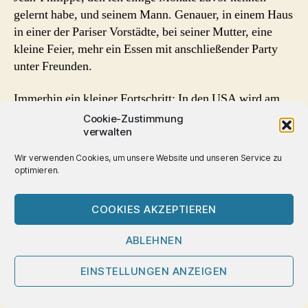
gelernt habe, und seinem Mann. Genauer, in einem Haus
in einer der Pariser Vorstädte, bei seiner Mutter, eine
kleine Feier, mehr ein Essen mit anschließender Party
unter Freunden.
Immerhin ein kleiner Fortschritt: In den USA wird am
29. Januar 1990
Fluconazol (unter dem Handelsnamen
Cookie-Zustimmung
verwalten
Diflucan®) für die Verwendung gegen zwei bei AIDS
häufigen Erkrankungen (Kryptokokken-Meningitis,
Wir verwenden Cookies, um unsere Website und unseren Service zu
Candidiasis) zugelassen. Heute kann man die Bedeutung
optimieren.
dieser Zulassung nur noch schwerlich ermessen –
welcher HIV-Positive erkrankt heute noch an
COOKIES AKZEPTIEREN
Kryptokokken-Meningitis? Früher war ‚Krypto‘ einer
der großen Schrecken vieler HIV-Positiver und Aids-
ABLEHNEN
Kranker. Ein kleiner Hefepilz, der nur zu schnell
lebensbedrohliche Erkrankung und Tod bringen konnte.
EINSTELLUNGEN ANZEIGEN
Und damals als sicheres Zeichen galt ‚jetzt geht’s los,
spätestens jetzt wird’s schlimm.‘. Kryoto Toxo PcP,