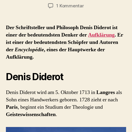
zu
1 Kommentar
Denis
Diderot
(1713
Der Schriftsteller und Philosoph Denis Diderot ist
–
einer der bedeutendsten Denker der
Aufklärung
. Er
1784)
ist einer der bedeutendsten Schöpfer und Autoren
der
Encyclopédie
, eines der Hauptwerke der
Aufklärung.
Denis Diderot
Denis Diderot wird am 5. Oktober 1713 in
Langres
als
Sohn eines Handwerkers geboren. 1728 zieht er nach
Paris
, beginnt ein Studium der Theologie und
Geisteswissenschaften
.