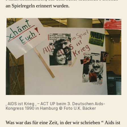
ein
an Spielregeln erinnert wurden.
Jahr
…
oder:
Aids
ist
Krieg
?
‚ AIDS ist Krieg ‚ – ACT UP beim 3. Deutschen Aids-
Kongress 1990 in Hamburg © Foto U.K. Bäcker
Was war das für eine Zeit, in der wir schrieben “ Aids ist