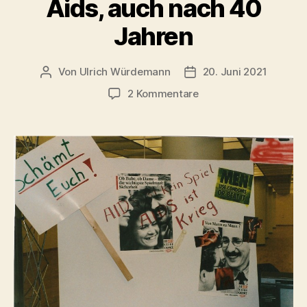
Aids, auch nach 40
Jahren
Von
Ulrich Würdemann
20. Juni 2021
Beitragsautor
Beitragsdatum
zu
2 Kommentare
Kampf
und
Krieg
–
Militär-
Metaphorik
im
Sprachgebrauch
bei
Aids,
auch
nach
40
Jahren