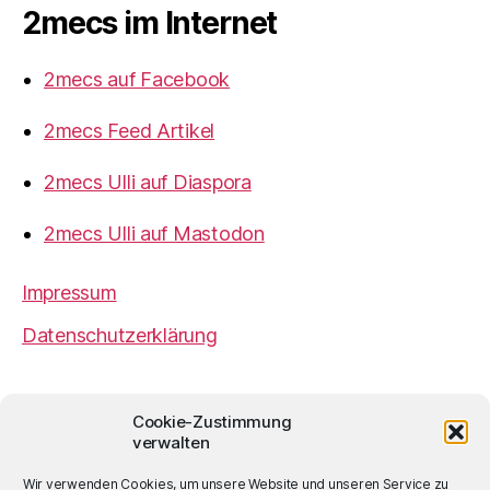
2mecs im Internet
2mecs auf Facebook
2mecs Feed Artikel
2mecs Ulli auf Diaspora
2mecs Ulli auf Mastodon
Impressum
Datenschutzerklärung
2mecs
von
Ulrich Würdemann
ist sofern nicht
Cookie-Zustimmung
anders angegeben lizenziert unter einer
Creative
verwalten
Commons Namensnennung 4.0 International
Lizenz
.
Wir verwenden Cookies, um unsere Website und unseren Service zu