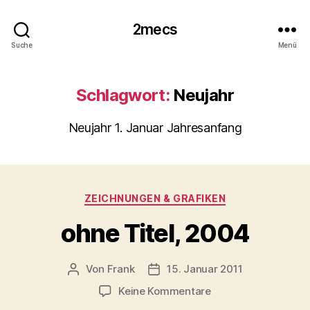
2mecs
Suche
Menü
Schlagwort:
Neujahr
Neujahr 1. Januar Jahresanfang
Kategorien
ZEICHNUNGEN & GRAFIKEN
ohne Titel, 2004
Von
Frank
15. Januar 2011
Beitragsautor
Beitragsdatum
zu
Keine Kommentare
ohne