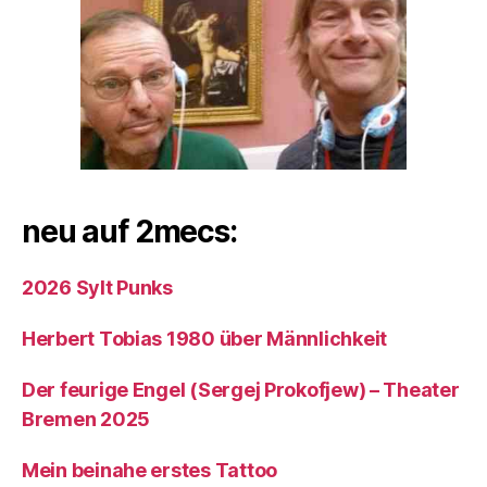
neu auf 2mecs:
2026 Sylt Punks
Herbert Tobias 1980 über Männlichkeit
Der feurige Engel (Sergej Prokofjew) – Theater
Bremen 2025
Mein beinahe erstes Tattoo