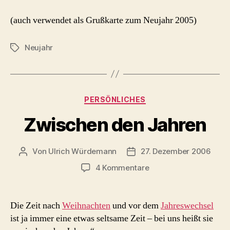
(auch verwendet als Grußkarte zum Neujahr 2005)
Neujahr
Schlagwörter
Kategorien
PERSÖNLICHES
Zwischen den Jahren
Von
Ulrich Würdemann
27. Dezember 2006
Beitragsautor
Beitragsdatum
zu
4 Kommentare
Zwischen
den
Jahren
Die Zeit nach
Weihnachten
und vor dem
Jahreswechsel
ist ja immer eine etwas seltsame Zeit – bei uns heißt sie