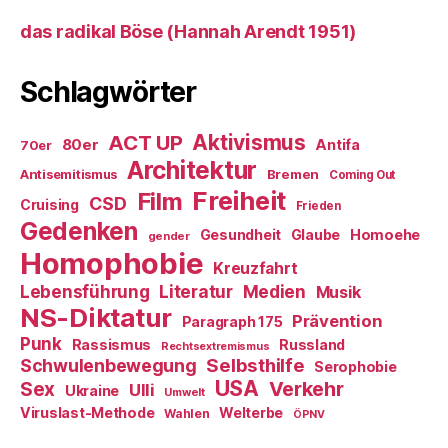
das radikal Böse (Hannah Arendt 1951)
Schlagwörter
ACT UP
Aktivismus
80er
Antifa
70er
Architektur
Antisemitismus
Bremen
Coming Out
Freiheit
Film
CSD
Cruising
Frieden
Gedenken
Gesundheit
Glaube
Homoehe
gender
Homophobie
Kreuzfahrt
Literatur
Medien
Lebensführung
Musik
NS-Diktatur
Prävention
Paragraph 175
Punk
Rassismus
Russland
Rechtsextremismus
Selbsthilfe
Schwulenbewegung
Serophobie
USA
Verkehr
Sex
Ulli
Ukraine
Umwelt
Viruslast-Methode
Welterbe
Wahlen
ÖPNV