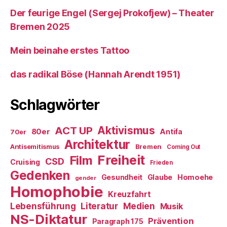
Der feurige Engel (Sergej Prokofjew) – Theater
Bremen 2025
Mein beinahe erstes Tattoo
das radikal Böse (Hannah Arendt 1951)
Schlagwörter
ACT UP
Aktivismus
80er
Antifa
70er
Architektur
Antisemitismus
Bremen
Coming Out
Freiheit
Film
CSD
Cruising
Frieden
Gedenken
Gesundheit
Glaube
Homoehe
gender
Homophobie
Kreuzfahrt
Literatur
Medien
Lebensführung
Musik
NS-Diktatur
Prävention
Paragraph 175