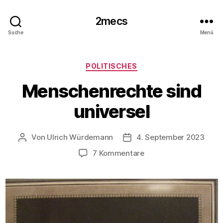
2mecs
Suche
Menü
Kategorien
POLITISCHES
Menschenrechte sind
universel
Von
Ulrich Würdemann
4. September 2023
Beitragsautor
Beitragsdatum
zu
7 Kommentare
Menschenrechte
sind
universel