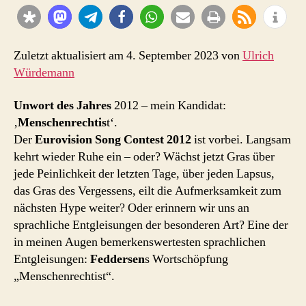
2012:
“Menschenrechtist”
Zuletzt aktualisiert am 4. September 2023 von
Ulrich
Würdemann
Unwort des Jahres
2012 – mein Kandidat:
‚
Menschenrechtis
t‘.
Der
Eurovision Song Contest 2012
ist vorbei. Langsam
kehrt wieder Ruhe ein – oder? Wächst jetzt Gras über
jede Peinlichkeit der letzten Tage, über jeden Lapsus,
das Gras des Vergessens, eilt die Aufmerksamkeit zum
nächsten Hype weiter? Oder erinnern wir uns an
sprachliche Entgleisungen der besonderen Art? Eine der
in meinen Augen bemerkenswertesten sprachlichen
Entgleisungen:
Feddersen
s Wortschöpfung
„Menschenrechtist“.