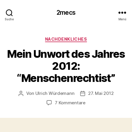
2mecs
Suche
Menü
Kategorien
NACHDENKLICHES
Mein Unwort des Jahres
2012:
“Menschenrechtist”
Von
Ulrich Würdemann
27. Mai 2012
Beitragsautor
Beitragsdatum
zu
7 Kommentare
Mein
Unwort
des
Jahres