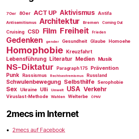
ACT UP
Aktivismus
80er
Antifa
70er
Architektur
Antisemitismus
Bremen
Coming Out
Freiheit
Film
CSD
Cruising
Frieden
Gedenken
Gesundheit
Glaube
Homoehe
gender
Homophobie
Kreuzfahrt
Literatur
Medien
Lebensführung
Musik
NS-Diktatur
Prävention
Paragraph 175
Punk
Rassismus
Russland
Rechtsextremismus
Selbsthilfe
Schwulenbewegung
Serophobie
USA
Verkehr
Sex
Ulli
Ukraine
Umwelt
Viruslast-Methode
Welterbe
Wahlen
ÖPNV
2mecs im Internet
2mecs auf Facebook