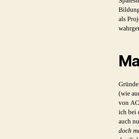
Spätest
Bildung
als Pro
wahrgen
Ma
Gründe 
(wie au
von ACT
ich bei
auch nu
doch m