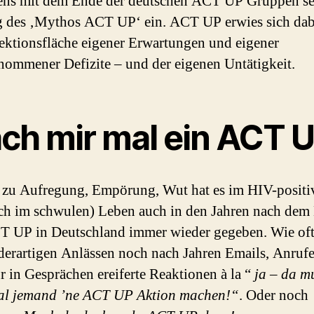
ens mit dem Ende der deutschen ACT UP Gruppen set
 des ‚Mythos ACT UP‘ ein. ACT UP erwies sich dab
jektionsfläche eigener Erwartungen und eigener
ommener Defizite – und der eigenen Untätigkeit.
ch mir mal ein ACT 
zu Aufregung, Empörung, Wut hat es im HIV-positi
ch im schwulen) Leben auch in den Jahren nach dem
 UP in Deutschland immer wieder gegeben. Wie oft 
 derartigen Anlässen noch nach Jahren Emails, Anrufe
r in Gesprächen ereiferte Reaktionen à la “
ja – da m
al jemand ’ne ACT UP Aktion machen!“
. Oder noch