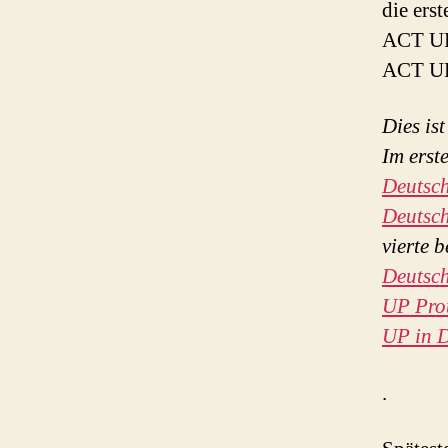
die ers
ACT U
ACT UP
Dies is
Im erst
Deutsc
Deutsc
vierte 
Deutsc
UP Pro
UP in 
.