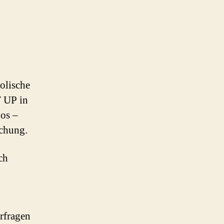
olische
 UP in
os –
schung.
ch
erfragen