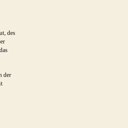
t, des
er
das
n der
it