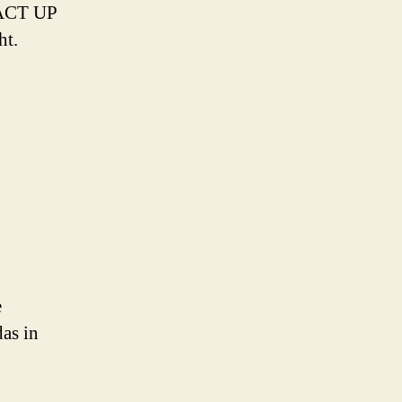
h ACT UP
ht.
e
as in