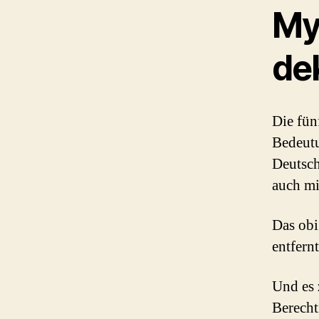
My
de
Die fün
Bedeut
Deutsc
auch mi
Das obi
entfern
Und es 
Berecht