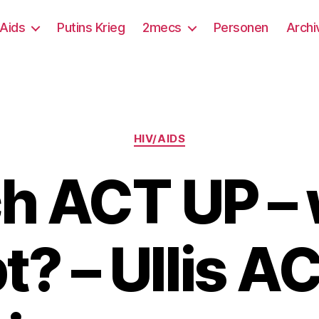
/Aids
Putins Krieg
2mecs
Personen
Archi
Kategorien
HIV/AIDS
h ACT UP –
bt? – Ullis A