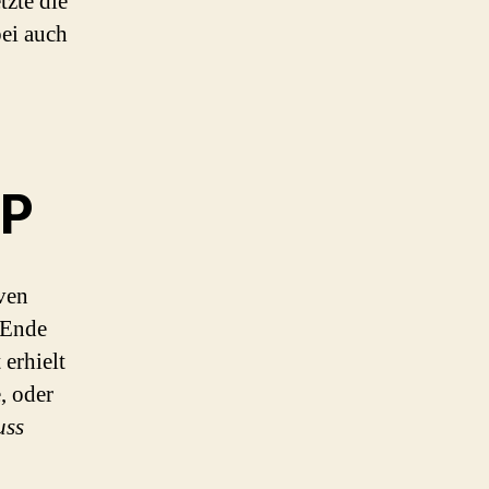
zte die
ei auch
UP
ven
 Ende
erhielt
, oder
uss