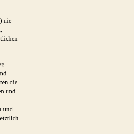
) nie
,
ftlichen
ve
und
ten die
en und
n und
tztlich