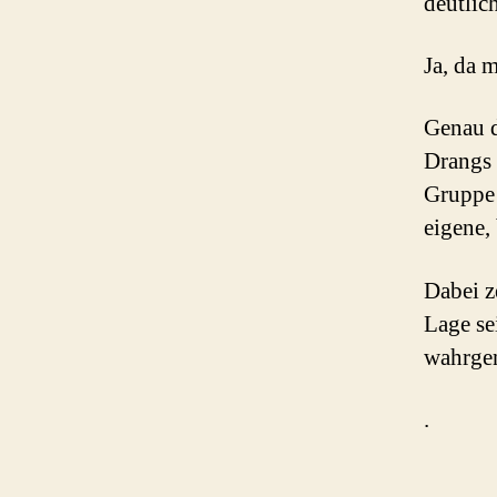
deutlich
Ja, da 
Genau d
Drangs 
Gruppe 
eigene,
Dabei z
Lage se
wahrge
.