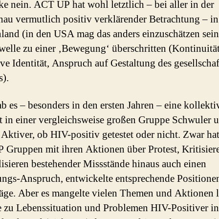
ke nein. ACT UP hat wohl letztlich – bei aller in der
au vermutlich positiv verklärender Betrachtung – in
land (in den USA mag das anders einzuschätzen sein
welle zu einer ‚Bewegung‘ überschritten (Kontinuität
ive Identität, Anspruch auf Gestaltung des gesellscha
).
b es – besonders in den ersten Jahren – eine kollekti
ät in einer vergleichsweise großen Gruppe Schwuler 
 Aktiver, ob HIV-positiv ge­testet oder nicht. Zwar hat
Gruppen mit ihren Aktionen über Protest, Kritisier
isieren bestehender Missstände hinaus auch einen
ungs-Anspruch, entwickelte ent­sprechende Positione
äge. Aber es mangelte vielen Themen und Aktionen le
 zu Lebenssituation und Problemen HIV-Positiver in