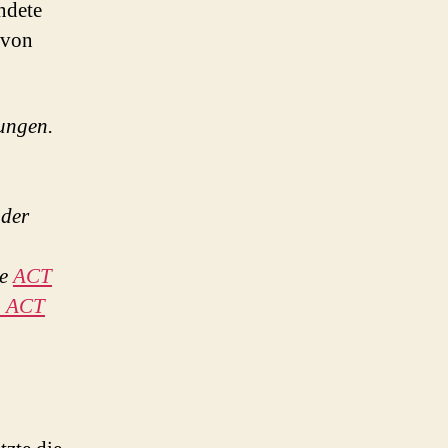
ndete
 von
rungen.
 der
ie
ACT
n ACT