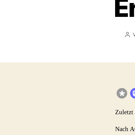
E
Bei
Zuletzt
Nach AC