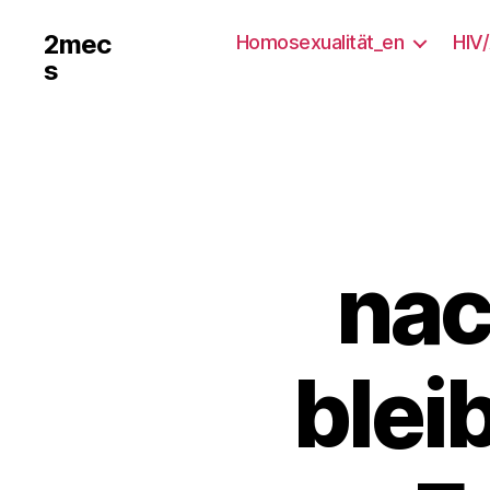
2mec
Homosexualität_en
HIV
s
nac
blei