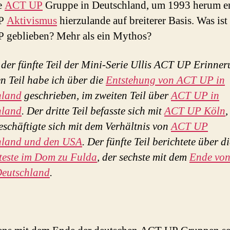
te
ACT UP
Gruppe in Deutschland, um 1993 herum e
P
Aktivismus
hierzulande auf breiterer Basis. Was ist
 geblieben? Mehr als ein Mythos?
t der fünfte Teil der Mini-Serie Ullis ACT UP Erinne
en Teil habe ich über die
Entstehung von ACT UP in
hland
geschrieben, im zweiten Teil über
ACT UP in
hland
. Der dritte Teil befasste sich mit
ACT UP Köln
,
beschäftigte sich mit dem Verhältnis von
ACT UP
hland und den USA
. Der fünfte Teil berichtete über d
teste im Dom zu Fulda
, der sechste mit dem
Ende vo
Deutschland
.