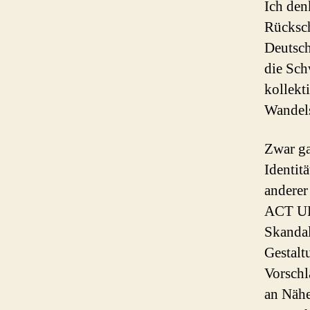
Ich den
Rücksch
Deutsch
die Sch
kollekt
Wandels
Zwar ga
Identit
anderer
ACT UP 
Skandal
Gestalt
Vorschl
an Nähe