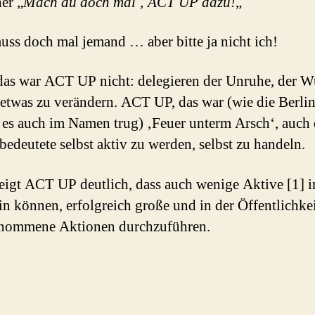
er „
Mach du doch mal ‚ ACT UP dazu!
„
muss doch mal jemand … aber bitte ja nicht ich!
as war ACT UP nicht: delegieren der Unruhe, der Wu
etwas zu ver­ändern. ACT UP, das war (wie die Berlin
es auch im Namen trug) ‚Feuer un­term Arsch‘, auch 
 bedeutete selbst aktiv zu werden, selbst zu handeln.
eigt ACT UP deutlich, dass auch wenige Aktive [1] i
in können, erfolgreich große und in der Öffentlichke
nommene Aktionen durchzuführen.