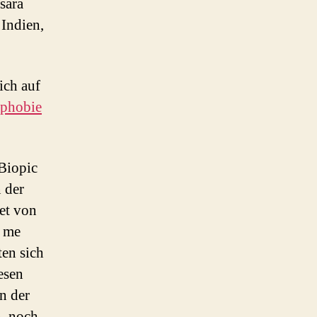
sara
Indien,
ich auf
phobie
Biopic
 der
et von
t me
ten sich
esen
n der
n, noch