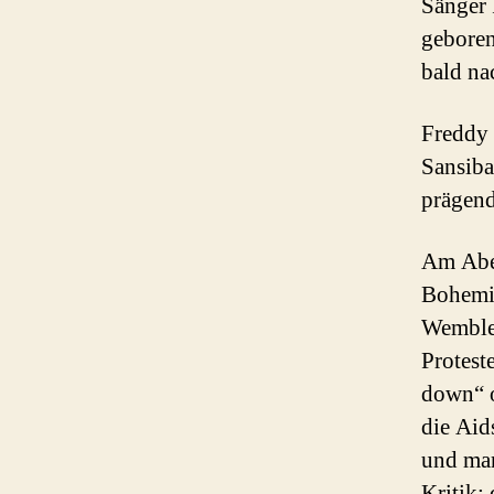
Sänger 
geboren
bald na
Freddy 
Sansib
prägend
Am Aben
Bohemia
Wembley
Protest
down“ o
die Aid
und man
Kritik: