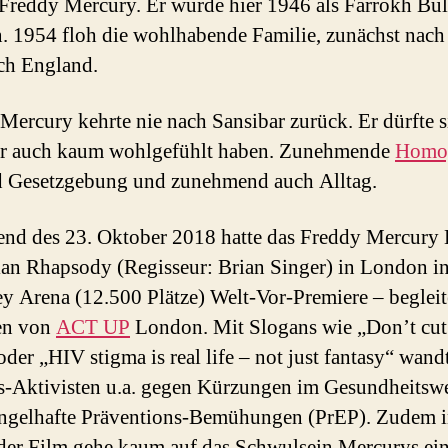
Freddy Mercury. Er wurde hier 1946 als Farrokh Bul
. 1954 floh die wohlhabende Familie, zunächst nach 
ch England.
Mercury kehrte nie nach Sansibar zurück. Er dürfte s
ar auch kaum wohlgefühlt haben. Zunehmende
Homo
 Gesetzgebung und zunehmend auch Alltag.
d des 23. Oktober 2018 hatte das Freddy Mercury 
n Rhapsody (Regisseur: Brian Singer) in London in
 Arena (12.500 Plätze) Welt-Vor-Premiere – begleit
en von
ACT UP
London. Mit Slogans wie „Don’t cu
der „HIV stigma is real life – not just fantasy“ wand
s-Aktivisten u.a. gegen Kürzungen im Gesundheitsw
gelhafte Präventions-Bemühungen (PrEP). Zudem i
 der Film gehe kaum auf das Schwulsein Mercurys ei