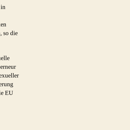
 in
ken
, so die
elle
verneur
exueller
ierung
Die EU