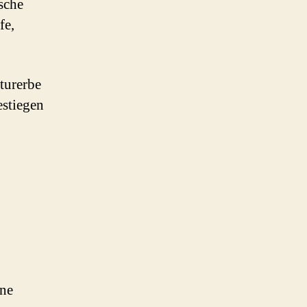
ische
fe,
lturerbe
estiegen
ene