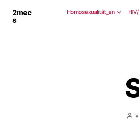
2mec
Homosexualität_en
HIV
s
S
V
Bei