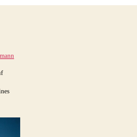
emann
uf
ines