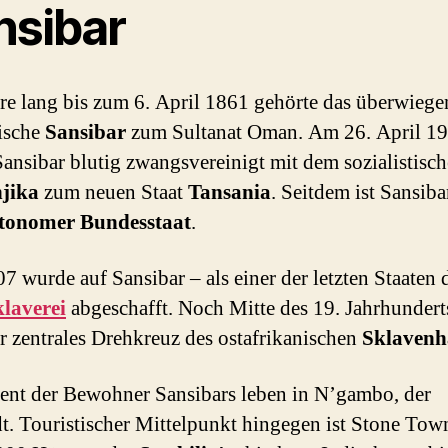
nsibar
re lang bis zum 6. April 1861 gehörte das überwieg
ische
Sansibar
zum Sultanat Oman. Am 26. April 1
ansibar blutig zwangsvereinigt mit dem sozialistisc
jika
zum neuen Staat
Tansania
. Seitdem ist Sansiba
tonomer Bundesstaat
.
07 wurde auf Sansibar – als einer der letzten Staaten 
laverei
abgeschafft. Noch Mitte des 19. Jahrhundert
r zentrales Drehkreuz des ostafrikanischen
Sklavenh
ent der Bewohner Sansibars leben in N’gambo, der
t. Touristischer Mittelpunkt hingegen ist Stone Tow