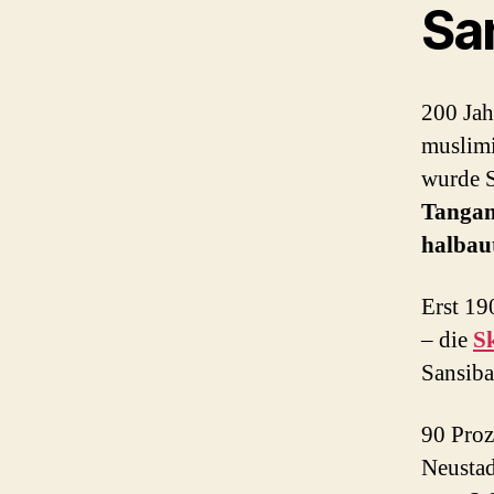
Sa
200 Jah
muslim
wurde S
Tangan
halbau
Erst 19
– die
Sk
Sansiba
90 Proz
Neustad