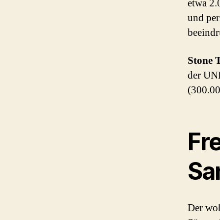
etwa 2.
und per
beeindr
Stone 
der UNE
(300.00
Fr
Sa
Der woh