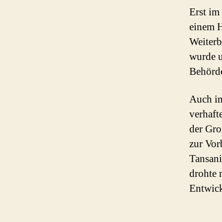
Erst im
einem H
Weiterb
wurde u
Behörde
Auch im
verhaft
der Gro
zur Vor
Tansani
drohte 
Entwick