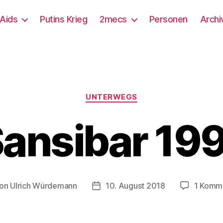
/Aids
Putins Krieg
2mecs
Personen
Archi
Kategorien
UNTERWEGS
ansibar 19
on
Ulrich Würdemann
10. August 2018
1 Komm
tragsautor
Beitragsdatum