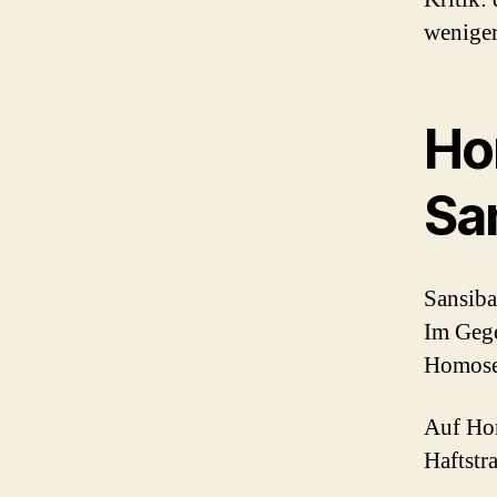
weniger
Ho
Sa
Sansiba
Im Gege
Homosex
Auf Hom
Haftstr