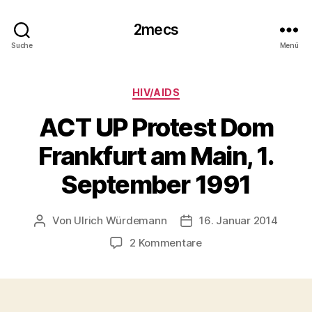
2mecs
Suche
Menü
Kategorien
HIV/AIDS
ACT UP Protest Dom
Frankfurt am Main, 1.
September 1991
Von
Ulrich Würdemann
16. Januar 2014
Beitragsautor
Beitragsdatum
zu
2 Kommentare
ACT
UP
Protest
Dom