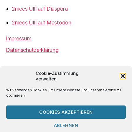
2mecs Ulli auf Diaspora
2mecs Ulli auf Mastodon
Impressum
Datenschutzerklärung
2mecs
von
Ulrich Würdemann
ist sofern nicht
Cookie-Zustimmung
anders angegeben lizenziert unter einer
Creative
verwalten
Commons Namensnennung 4.0 International
Lizenz
.
Wir verwenden Cookies, um unsere Website und unseren Service zu
optimieren.
COOKIES AKZEPTIEREN
© 2026
2mecs
Hoch
↑
ABLEHNEN