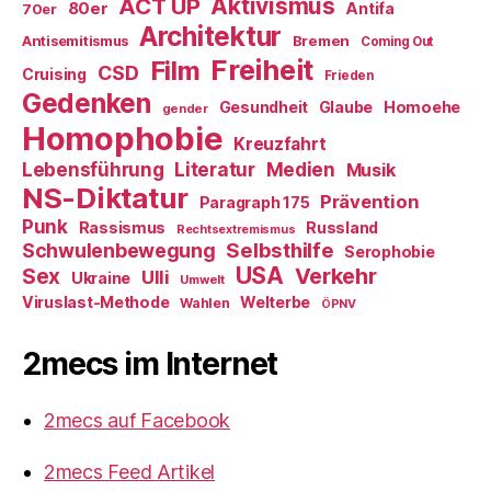
ACT UP
Aktivismus
80er
Antifa
70er
Architektur
Antisemitismus
Bremen
Coming Out
Freiheit
Film
CSD
Cruising
Frieden
Gedenken
Gesundheit
Glaube
Homoehe
gender
Homophobie
Kreuzfahrt
Literatur
Medien
Lebensführung
Musik
NS-Diktatur
Prävention
Paragraph 175
Punk
Rassismus
Russland
Rechtsextremismus
Selbsthilfe
Schwulenbewegung
Serophobie
USA
Verkehr
Sex
Ulli
Ukraine
Umwelt
Viruslast-Methode
Welterbe
Wahlen
ÖPNV
2mecs im Internet
2mecs auf Facebook
2mecs Feed Artikel