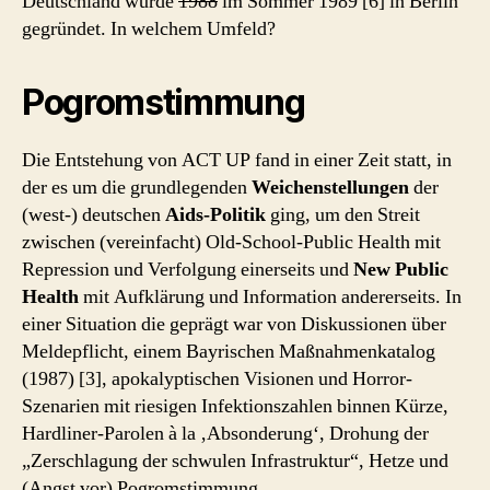
Deutschland wurde
1988
im Sommer 1989 [6] in Berlin
gegründet. In welchem Umfeld?
Pogromstimmung
Die Entstehung von ACT UP fand in einer Zeit statt, in
der es um die grundlegenden
Weichenstellungen
der
(west-) deutschen
Aids-Politik
ging, um den Streit
zwischen (vereinfacht) Old-School-Public Health mit
Repression und Verfolgung einerseits und
New Public
Health
mit Aufklärung und Information andererseits. In
einer Situation die geprägt war von Diskussionen über
Meldepflicht, einem Bayrischen Maßnahmenkatalog
(1987) [3], apokalyptischen Visionen und Horror-
Szenarien mit riesigen Infektionszahlen binnen Kürze,
Hardliner-Parolen à la ‚Absonderung‘, Drohung der
„Zerschlagung der schwulen Infrastruktur“, Hetze und
(Angst vor) Pogromstimmung.