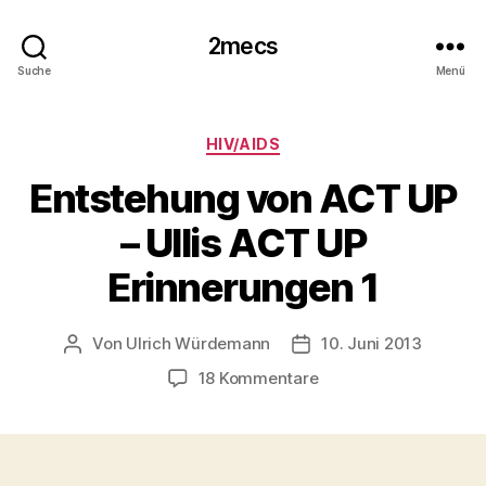
2mecs
Suche
Menü
Kategorien
HIV/AIDS
Entstehung von ACT UP
– Ullis ACT UP
Erinnerungen 1
Von
Ulrich Würdemann
10. Juni 2013
Beitragsautor
Beitragsdatum
zu
18 Kommentare
Entstehung
von
ACT
UP