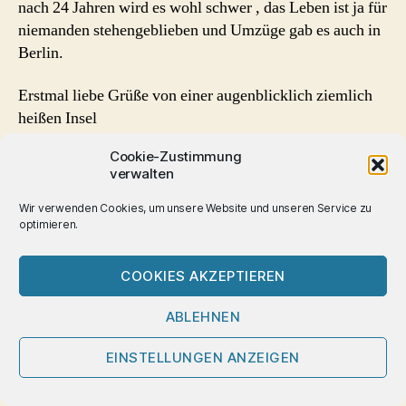
nach 24 Jahren wird es wohl schwer , das Leben ist ja für
niemanden stehengeblieben und Umzüge gab es auch in
Berlin.
Erstmal liebe Grüße von einer augenblicklich ziemlich
heißen Insel
Cookie-Zustimmung
Birgit
verwalten
ANTWORTEN
Wir verwenden Cookies, um unsere Website und unseren Service zu
optimieren.
sagt:
Ulli
5. März 2021 um 10:08
COOKIES AKZEPTIEREN
Hallo Birgit,
ABLEHNEN
ich hab mich sehr gefreut über deinen Kommentar
(eine Mail ist bisher nicht angekommen).
EINSTELLUNGEN ANZEIGEN
Ja, nach dem was du schreibst müssen wir uns
begegnet sein, zB in Frankfurt und im Schlößchen.