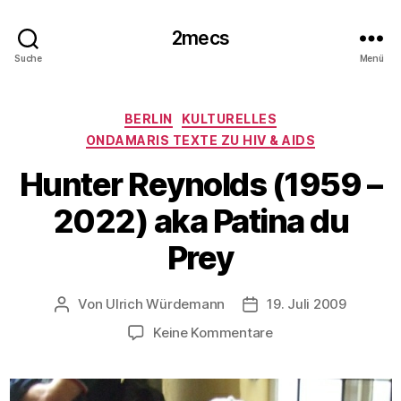
2mecs
Suche
Menü
Kategorien
BERLIN
KULTURELLES
ONDAMARIS TEXTE ZU HIV & AIDS
Hunter Reynolds (1959 –
2022) aka Patina du
Prey
Von
Ulrich Würdemann
19. Juli 2009
Beitragsautor
Beitragsdatum
zu
Keine Kommentare
Hunter
Reynolds
(1959