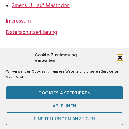
2mecs Ulli auf Mastodon
Impressum
Datenschutzerklärung
2mecs
von
Ulrich Würdemann
ist sofern nicht
Cookie-Zustimmung
anders angegeben lizenziert unter einer
Creative
verwalten
Commons Namensnennung 4.0 International
Lizenz
.
Wir verwenden Cookies, um unsere Website und unseren Service zu
optimieren.
COOKIES AKZEPTIEREN
© 2026
2mecs
Hoch
↑
ABLEHNEN
EINSTELLUNGEN ANZEIGEN