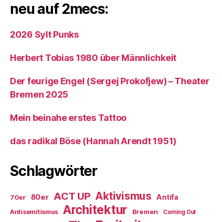
neu auf 2mecs:
2026 Sylt Punks
Herbert Tobias 1980 über Männlichkeit
Der feurige Engel (Sergej Prokofjew) – Theater
Bremen 2025
Mein beinahe erstes Tattoo
das radikal Böse (Hannah Arendt 1951)
Schlagwörter
ACT UP
Aktivismus
80er
Antifa
70er
Architektur
Antisemitismus
Bremen
Coming Out