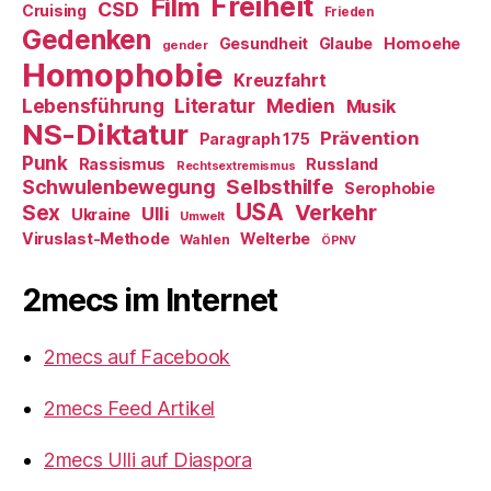
Freiheit
Film
CSD
Cruising
Frieden
Gedenken
Gesundheit
Glaube
Homoehe
gender
Homophobie
Kreuzfahrt
Literatur
Medien
Lebensführung
Musik
NS-Diktatur
Prävention
Paragraph 175
Punk
Rassismus
Russland
Rechtsextremismus
Selbsthilfe
Schwulenbewegung
Serophobie
USA
Verkehr
Sex
Ulli
Ukraine
Umwelt
Viruslast-Methode
Welterbe
Wahlen
ÖPNV
2mecs im Internet
2mecs auf Facebook
2mecs Feed Artikel
2mecs Ulli auf Diaspora