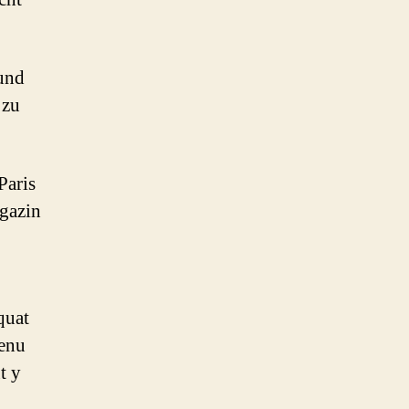
und
 zu
Paris
gazin
quat
venu
t y