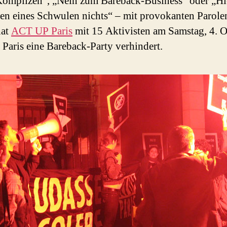
omplizen“, „Nein zum Bareback-Business“ oder „Hie
en eines Schwulen nichts“ – mit provokanten Parole
hat
ACT UP Paris
mit 15 Aktivisten am Samstag, 4. 
 Paris eine Bareback-Party verhindert.