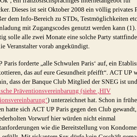
Ok‘, ein französischsprachiges Internetangebot für
ker. Dieses ist seit Oktober 2008 ein völlig privates P
ßer dem Info-Bereich zu STDs, Testmöglichkeiten etc
nladung mit Zugangscodes genutzt werden kann (1).
ig solle alle zwei Monate eine solche Party stattfinde
die Veranstalter vorab angekündigt.
Paris forderte „alle Schwulen Paris‘ auf, ein Etabli
ottieren, das auf eure Gesundheit pfeifft“. ACT UP 
hin, dass der Banque Club Mitglied der SNEG ist und
ische Präventionsvereinbarung (siehe ‚HIV
ionsvereinbarung‘
) unterzeichnet hat. Schon in früh
n hatte sich ACT UP Paris gegen den Club gewandt,
derholten Vorwurf hier würden nicht einmal
anforderungen wie die Bereitstellung von Kondom
l erfüllt. Mit riskantem Sex dürfe kein Geschäft gema