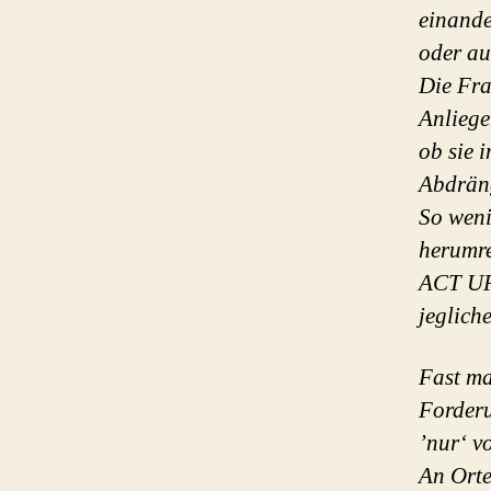
einande
oder au
Die Fra
Anliege
ob sie 
Abdräng
So weni
herumre
ACT UP 
jeglich
Fast ma
Forderu
’nur‘ 
An Orte