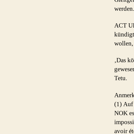
werden
ACT UP 
kündigt
wollen,
‚Das kö
gewesen
Tetu.
Anmerk
(1) Auf
NOK est
impossi
avoir ét