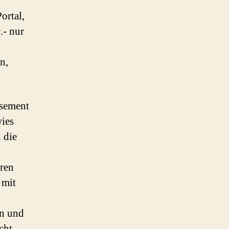
ortal,
.- nur
n,
ssement
wies
 die
eren
 mit
en und
cht