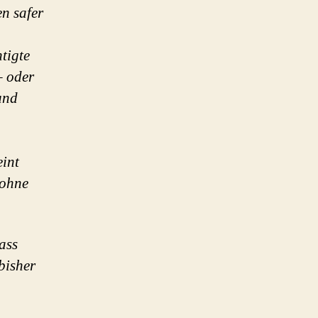
n safer
tigte
– oder
und
eint
 ohne
ass
bisher