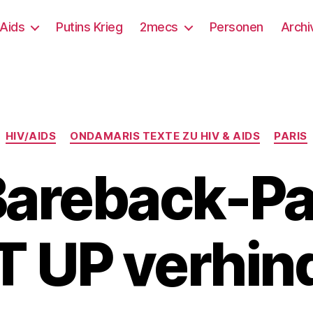
/Aids
Putins Krieg
2mecs
Personen
Archi
Kategorien
HIV/AIDS
ONDAMARIS TEXTE ZU HIV & AIDS
PARIS
 Bareback-Pa
 UP verhin