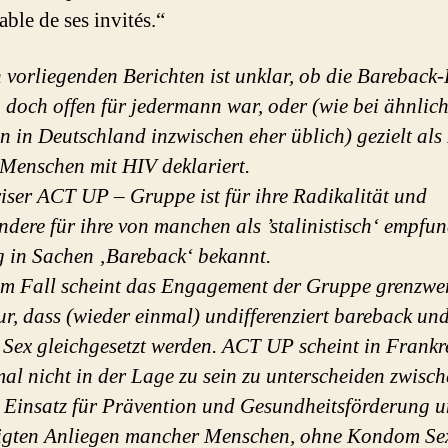
ble de ses invités.“
 vorliegenden Berichten ist unklar, ob die Bareback-
ch doch offen für jedermann war, oder (wie bei ähnlic
n in Deutschland inzwischen eher üblich) gezielt als
 Menschen mit HIV deklariert.
iser ACT UP – Gruppe ist für ihre Radikalität und
ndere für ihre von manchen als ’stalinistisch‘ empfu
 in Sachen ‚Bareback‘ bekannt.
em Fall scheint das Engagement der Gruppe grenzwer
ur, dass (wieder einmal) undifferenziert bareback un
 Sex gleichgesetzt werden. ACT UP scheint in Frankr
l nicht in der Lage zu sein zu unterscheiden zwisc
 Einsatz für Prävention und Gesundheitsförderung 
igten Anliegen mancher Menschen, ohne Kondom Se