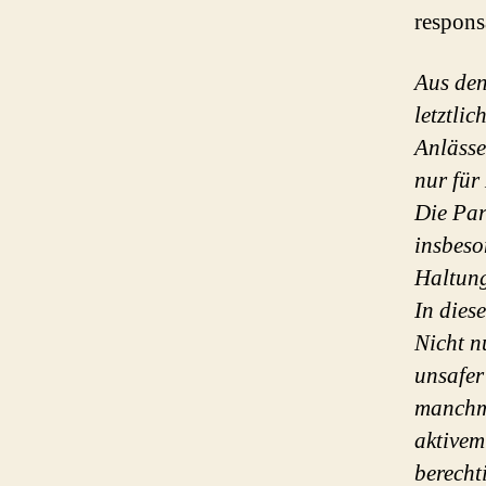
responsa
Aus den
letztli
Anlässe
nur für
Die Par
insbeso
Haltung
In dies
Nicht n
unsafer
manchma
aktivem
berecht