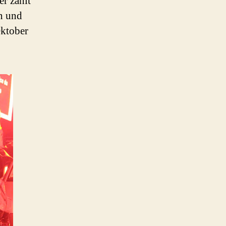
r zählt
n und
Oktober