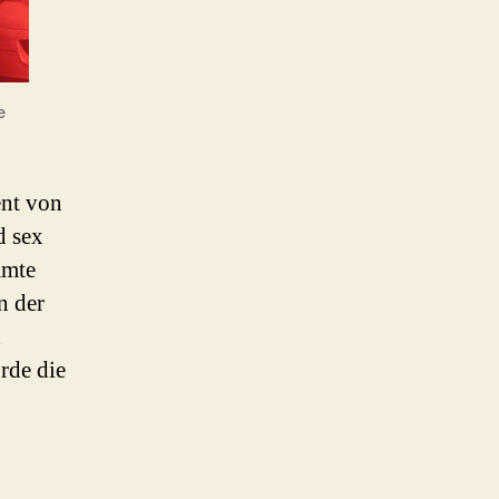
e
ent von
d sex
amte
n der
n
rde die