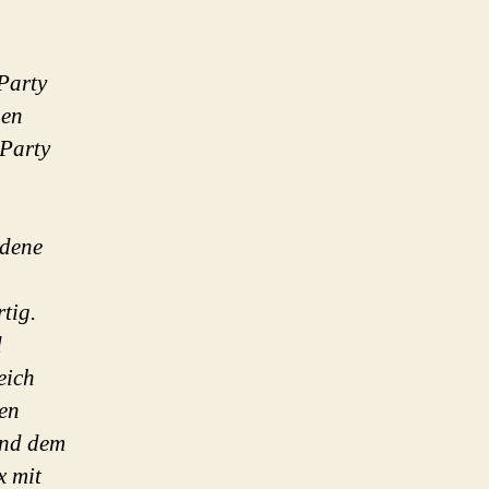
Party
hen
 Party
ndene
tig.
d
eich
hen
und dem
x mit