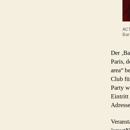
ACT
Bar
Der ‚Ba
Paris, d
area“ b
Club fü
Party w
Eintrit
Adresse
Veranst