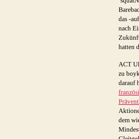
’squatN
Barebac
das -au
nach Ei
Zukünft
hatten 
ACT UP 
zu boyk
darauf 
französ
Prävent
Aktione
dem wie
Mindest
Gleitge