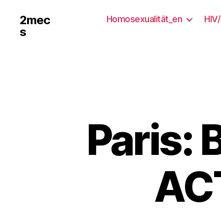
2mec
Homosexualität_en
HIV
s
Paris:
ACT