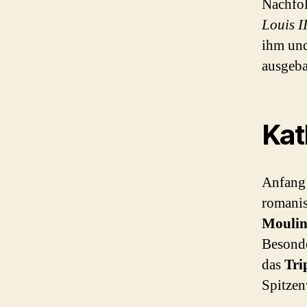
Nachfo
Louis I
ihm und
ausgeba
Kat
Anfang 
romanis
Moulin
Besonde
das
Tri
Spitzen