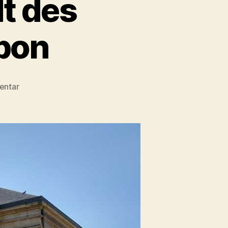
t des
bon
zu
entar
Moulins
–
Hauptstadt
des
Herzogtums
Bourbon