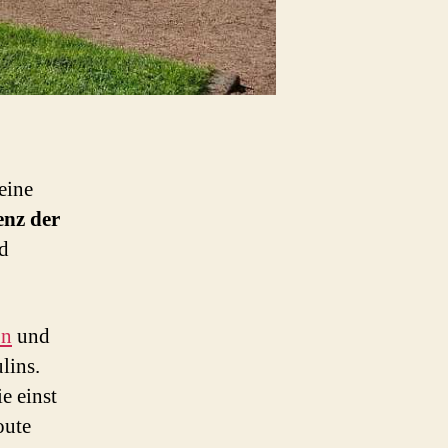
 eine
enz der
nd
on
und
lins.
e einst
oute