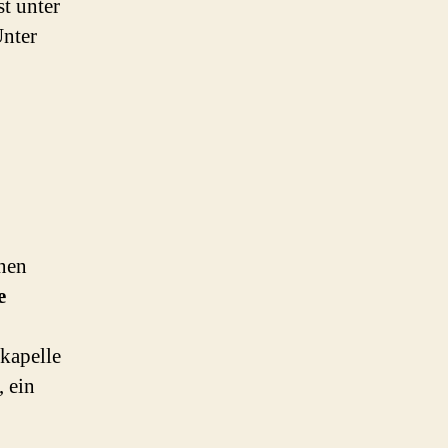
st unter
Unter
enen
e
nkapelle
, ein