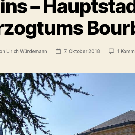
ins – Hauptstad
rzogtums Bour
on
Ulrich Würdemann
7. Oktober 2018
1 Komm
tragsautor
Beitragsdatum