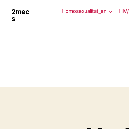
2mec
Homosexualität_en
HIV
s