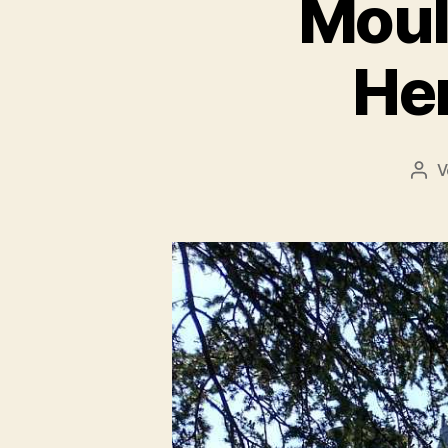
Moul
He
V
Bei