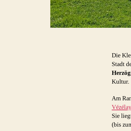
Die Kle
Stadt d
Herzög
Kultur.
Am Ran
Vézéla
Sie lie
(bis zu