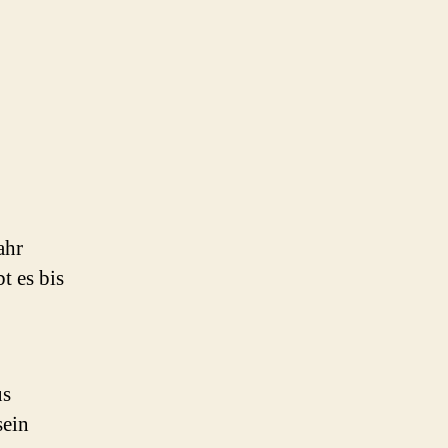
ahr
t es bis
us
sein