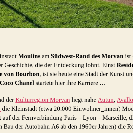
instadt
Moulins
am
Südwest-Rand des Morvan
ist
er Geschichte, die der Entdeckung lohnt. Einst
Resid
e von Bourbon
, ist sie heute eine Stadt der Kunst u
Coco Chanel
startete hier ihre Karriere …
d der
Kulturregion Morvan
liegt nahe
Autun
,
Avall
y
die Kleinstadt (etwa 20.000 Einwohner_innen) Mou
gt auf der Fernverbindung Paris – Lyon – Marseille, di
m Bau der Autobahn A6 ab den 1960er Jahren) die R