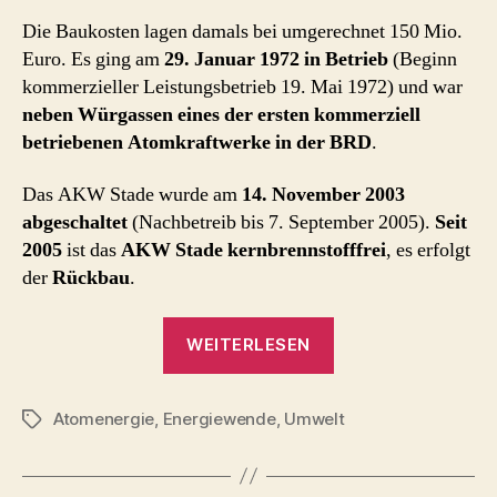
Die Baukosten lagen damals bei umgerechnet 150 Mio.
Euro. Es ging am
29. Januar 1972 in Betrieb
(Beginn
kommerzieller Leistungsbetrieb 19. Mai 1972) und war
neben Würgassen eines der ersten kommerziell
betriebenen Atomkraftwerke in der BRD
.
Das AKW Stade wurde am
14. November 2003
abgeschaltet
(Nachbetreib bis 7. September 2005).
Seit
2005
ist das
AKW Stade kernbrennstofffrei
, es erfolgt
der
Rückbau
.
„Atomkraftwerk
WEITERLESEN
Stade
(1972
Atomenergie
,
Energiewende
,
Umwelt
–
Schlagwörter
2003
/