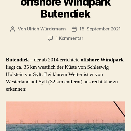
offshore Windpark
bald
Butendiek
Mini-
AKWs
und
Von
Ulrich Würdemann
15. September 2021
Beitragsautor
Beitragsdatum
Atommüll-
zu
1 Kommentar
offshore
Verwertungsanlage
Windpark
?“
Butendiek
Butendiek
– der ab 2014 errichtete
offshore Windpark
liegt ca. 35 km westlich der Küste von Schleswig
Holstein vor Sylt. Bei klarem Wetter ist er von
Westerland auf Sylt (32 km entfernt) aus recht klar zu
erkennen: