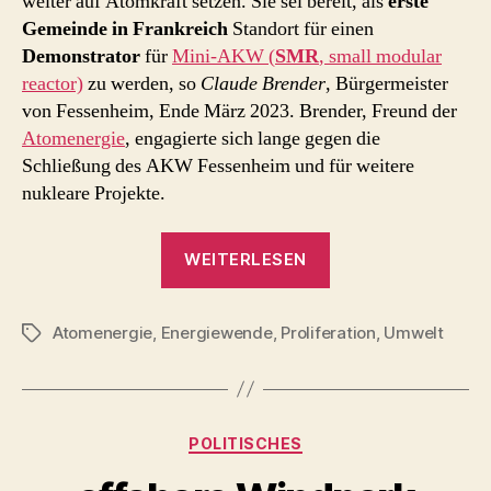
weiter auf Atomkraft setzen. Sie sei bereit, als
erste
Gemeinde in Frankreich
Standort für einen
Demonstrator
für
Mini-AKW (
SMR
, small modular
reactor)
zu werden, so
Claude Brender
, Bürgermeister
von Fessenheim, Ende März 2023. Brender, Freund der
Atomenergie
, engagierte sich lange gegen die
Schließung des AKW Fessenheim und für weitere
nukleare Projekte.
„neues
WEITERLESEN
AKW
in
Atomenergie
,
Energiewende
,
Proliferation
Fessenheim?
,
Umwelt
Schlagwörter
–
nach
Stilllegung
Kategorien
POLITISCHES
des
AKW