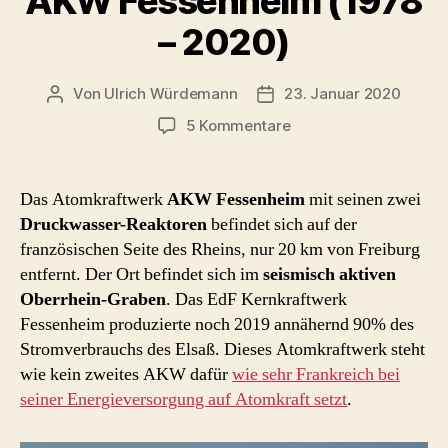
AKW Fessenheim (1978
– 2020)
Von
Ulrich Würdemann
23. Januar 2020
Beitragsautor
Beitragsdatum
zu
5 Kommentare
AKW
Fessenheim
(1978
Das Atomkraftwerk
AKW Fessenheim
mit seinen zwei
–
Druckwasser-Reaktoren
befindet sich auf der
2020)
französischen Seite des Rheins, nur 20 km von Freiburg
entfernt. Der Ort befindet sich im
seismisch aktiven
Oberrhein-Graben
. Das EdF Kernkraftwerk
Fessenheim produzierte noch 2019 annähernd 90% des
Stromverbrauchs des Elsaß. Dieses Atomkraftwerk steht
wie kein zweites AKW dafür
wie sehr Frankreich bei
seiner Energieversorgung auf Atomkraft setzt
.