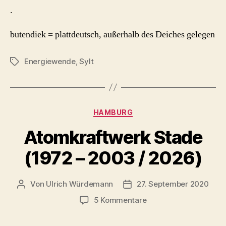
.
butendiek = plattdeutsch, außerhalb des Deiches gelegen
Energiewende
,
Sylt
Schlagwörter
Kategorien
HAMBURG
Atomkraftwerk Stade
(1972 – 2003 / 2026)
Von
Ulrich Würdemann
27. September 2020
Beitragsautor
Beitragsdatum
zu
5 Kommentare
Atomkraftwerk
Stade