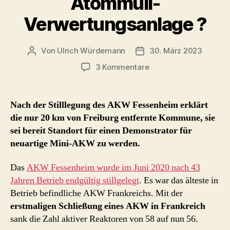
Atommüll-
Verwertungsanlage ?
Von
Ulrich Würdemann
30. März 2023
Beitragsautor
Beitragsdatum
zu
3 Kommentare
neues
AKW
in
Nach der Stilllegung des AKW Fessenheim erklärt
Fessenheim?
die nur 20 km von Freiburg entfernte Kommune, sie
–
sei bereit Standort für einen Demonstrator für
nach
neuartige Mini-AKW zu werden.
Stilllegung
des
Das
AKW Fessenheim wurde im Juni 2020 nach 43
AKW
bald
Jahren Betrieb endgültig stillgelegt
. Es war das älteste in
Mini-
Betrieb befindliche AKW Frankreichs. Mit der
AKWs
erstmaligen Schließung eines AKW in Frankreich
und
sank die Zahl aktiver Reaktoren von 58 auf nun 56.
Atommüll-