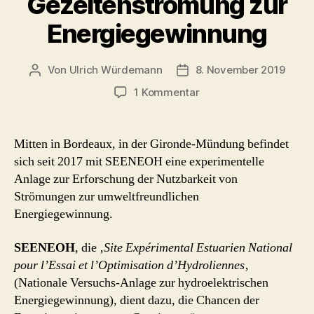
Gezeitenströmung zur
Energiegewinnung
Von
Ulrich Würdemann
8. November 2019
Beitragsautor
Beitragsdatum
zu
1 Kommentar
SEENEOH
Bordeaux
–
Mitten in Bordeaux, in der Gironde-Mündung befindet
Nutzung
sich seit 2017 mit SEENEOH eine experimentelle
von
Anlage zur Erforschung der Nutzbarkeit von
Gezeitenströmung
Strömungen zur umweltfreundlichen
zur
Energiegewinnung.
Energiegewinnung
SEENEOH
, die ‚
Site Expérimental Estuarien National
pour l’Essai et l’Optimisation d’Hydroliennes
‚
(Nationale Versuchs-Anlage zur hydroelektrischen
Energiegewinnung), dient dazu, die Chancen der