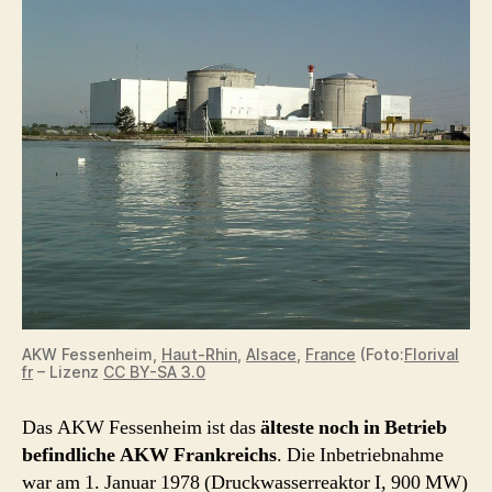
AKW Fessenheim,
Haut-Rhin
,
Alsace
,
France
(Foto:
Florival
fr
– Lizenz
CC BY-SA 3.0
Das AKW Fessenheim ist das
älteste noch in Betrieb
befindliche AKW Frankreichs
. Die Inbetriebnahme
war am 1. Januar 1978 (Druckwasserreaktor I, 900 MW)