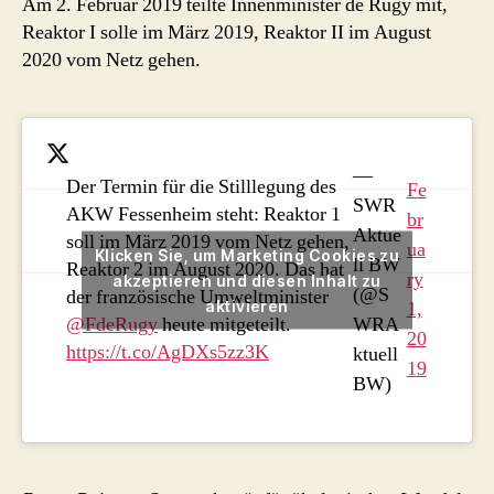
Am 2. Februar 2019 teilte Innenminister de Rugy mit,
Reaktor I solle im März 2019, Reaktor II im August
2020 vom Netz gehen.
—
Der Termin für die Stilllegung des
Fe
SWR
AKW Fessenheim steht: Reaktor 1
br
Aktue
soll im März 2019 vom Netz gehen,
ua
Klicken Sie, um Marketing Cookies zu
ll BW
Reaktor 2 im August 2020. Das hat
ry
akzeptieren und diesen Inhalt zu
(@S
der französische Umweltminister
aktivieren
1,
WRA
@FdeRugy
heute mitgeteilt.
20
https://t.co/AgDXs5zz3K
ktuell
19
BW)