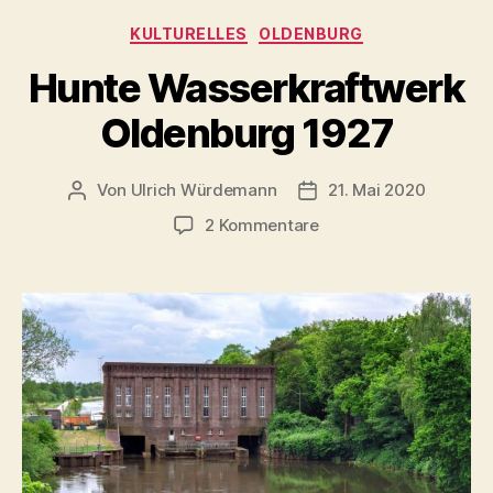
2026)“
Kategorien
KULTURELLES
OLDENBURG
Hunte Wasserkraftwerk
Oldenburg 1927
Von
Ulrich Würdemann
21. Mai 2020
Beitragsautor
Beitragsdatum
zu
2 Kommentare
Hunte
Wasserkraftwerk
Oldenburg
1927