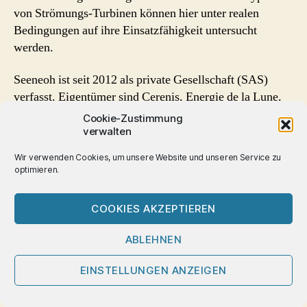
von Strömungs-Turbinen können hier unter realen
Bedingungen auf ihre Einsatzfähigkeit untersucht
werden.
Seeneoh ist seit 2012 als private Gesellschaft (SAS)
verfasst. Eigentümer sind Cerenis, Energie de la Lune,
Valorem und Route des Lasiers.
Cookie-Zustimmung
verwalten
Energiewende
,
Umwelt
Schlagwörter
Wir verwenden Cookies, um unsere Website und unseren Service zu
optimieren.
COOKIES AKZEPTIEREN
Kategorien
POLITISCHES
ABLEHNEN
Kernkraftwerk
EINSTELLUNGEN ANZEIGEN
Unterweser Stop