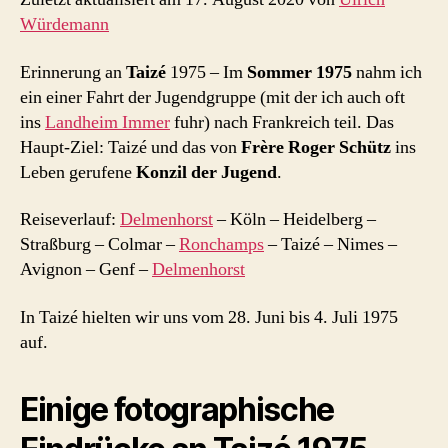
Würdemann
Erinnerung an
Taizé
1975 – Im
Sommer 1975
nahm ich
ein einer Fahrt der Jugendgruppe (mit der ich auch oft
ins
Landheim Immer
fuhr) nach Frankreich teil. Das
Haupt-Ziel: Taizé und das von
Frère Roger Schütz
ins
Leben gerufene
Konzil der Jugend
.
Reiseverlauf:
Delmenhorst
– Köln – Heidelberg –
Straßburg – Colmar –
Ronchamps
– Taizé – Nimes –
Avignon – Genf –
Delmenhorst
In Taizé hielten wir uns vom 28. Juni bis 4. Juli 1975
auf.
Einige fotographische