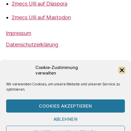
2mecs Ulli auf Diaspora
2mecs Ulli auf Mastodon
Impressum
Datenschutzerklärung
2mecs
von
Ulrich Würdemann
ist sofern nicht
Cookie-Zustimmung
anders angegeben lizenziert unter einer
Creative
verwalten
Commons Namensnennung 4.0 International
Lizenz
.
Wir verwenden Cookies, um unsere Website und unseren Service zu
optimieren.
COOKIES AKZEPTIEREN
© 2026
2mecs
Hoch
↑
ABLEHNEN