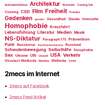
Architektur
Antisemitismus
Bremen
Coming Out
Freiheit
Film
CSD
Cruising
Frieden
Gedenken
Gesundheit
Glaube
Homoehe
gender
Homophobie
Kreuzfahrt
Literatur
Medien
Lebensführung
Musik
NS-Diktatur
Prävention
Paragraph 175
Punk
Rassismus
Russland
Rechtsextremismus
Selbsthilfe
Schwulenbewegung
Serophobie
USA
Verkehr
Sex
Ulli
Ukraine
Umwelt
Viruslast-Methode
Welterbe
Wahlen
ÖPNV
2mecs im Internet
2mecs auf Facebook
2mecs Feed Artikel