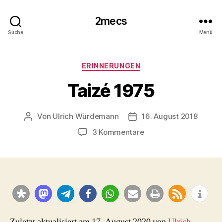
2mecs
Suche
Menü
Kategorien
ERINNERUNGEN
Taizé 1975
Von
Ulrich Würdemann
16. August 2018
Beitragsautor
Beitragsdatum
zu
3 Kommentare
Taizé
1975
Zuletzt aktualisiert am 17. August 2020 von
Ulrich