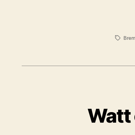
Bre
Schlagwö
Watt 