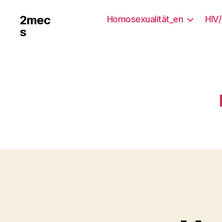
2mec
Homosexualität_en
HIV
s