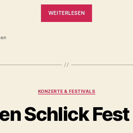
„Horn
WEITERLESEN
to
be
Wild
men
rter
2025“
Kategorien
KONZERTE & FESTIVALS
en Schlick Fes