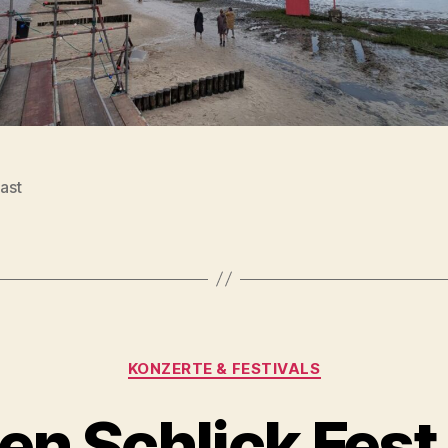
ast
rter
Kategorien
KONZERTE & FESTIVALS
en Schlick Fes