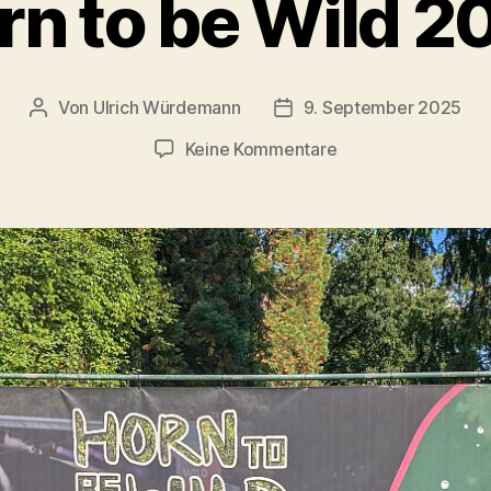
rn to be Wild 2
Von
Ulrich Würdemann
9. September 2025
Beitragsautor
Beitragsdatum
zu
Keine Kommentare
Horn
to
be
Wild
2025