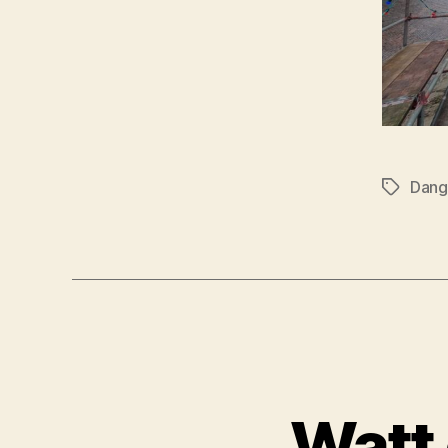
Dang
Schlagwö
Watt 