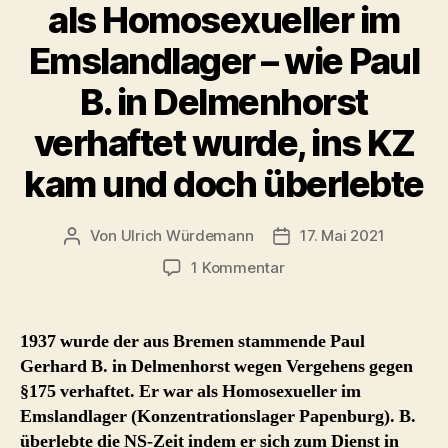
als Homosexueller im
Emslandlager – wie Paul
B. in Delmenhorst
verhaftet wurde, ins KZ
kam und doch überlebte
Von
Ulrich Würdemann
17. Mai 2021
Beitragsautor
Beitragsdatum
zu
1 Kommentar
als
Homosexueller
im
1937 wurde der aus Bremen stammende Paul
Emslandlager
Gerhard B. in Delmenhorst wegen Vergehens gegen
–
§175 verhaftet. Er war als Homosexueller im
wie
Emslandlager (Konzentrationslager Papenburg). B.
Paul
überlebte die NS-Zeit indem er sich zum Dienst in
B.