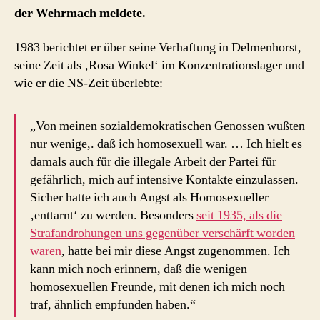
der Wehrmach meldete.
in
Delmenhorst
verhaftet
1983 berichtet er über seine Verhaftung in Delmenhorst,
wurde,
seine Zeit als ‚Rosa Winkel‘ im Konzentrationslager und
ins
wie er die NS-Zeit überlebte:
KZ
kam
und
„Von meinen sozialdemokratischen Genossen wußten
doch
nur wenige,. daß ich homosexuell war. … Ich hielt es
überlebte
damals auch für die illegale Arbeit der Partei für
gefährlich, mich auf intensive Kontakte einzulassen.
Sicher hatte ich auch Angst als Homosexueller
‚enttarnt‘ zu werden. Besonders
seit 1935, als die
Strafandrohungen uns gegenüber verschärft worden
waren
, hatte bei mir diese Angst zugenommen. Ich
kann mich noch erinnern, daß die wenigen
homosexuellen Freunde, mit denen ich mich noch
traf, ähnlich empfunden haben.“