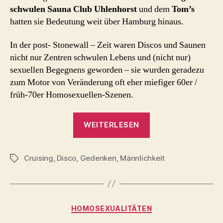
schwulen Sauna Club Uhlenhorst
und dem
Tom’s
hatten sie Bedeutung weit über Hamburg hinaus.
In der post- Stonewall – Zeit waren Discos und Saunen
nicht nur Zentren schwulen Lebens und (nicht nur)
sexuellen Begegnens geworden – sie wurden geradezu
zum Motor von Veränderung oft eher miefiger 60er /
früh-70er Homosexuellen-Szenen.
„Harald
WEITERLESEN
Tangermann
und
Cruising
,
Disco
,
Gedenken
,
Männlichkeit
Peter
Schlagwörter
Daun“
Kategorien
HOMOSEXUALITÄTEN