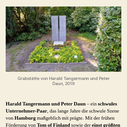
Tangermann
und
Peter
Daun
Grabstätte von Harald Tangermann und Peter
Daun, 2019
Harald Tangermann und Peter Daun
– ein
schwules
Unternehmer-Paar
, das lange Jahre die schwule Szene
von
Hamburg
maßgeblich mit prägte. Mit der frühen
Förderung von
Tom of Finland
sowie der
einst größten