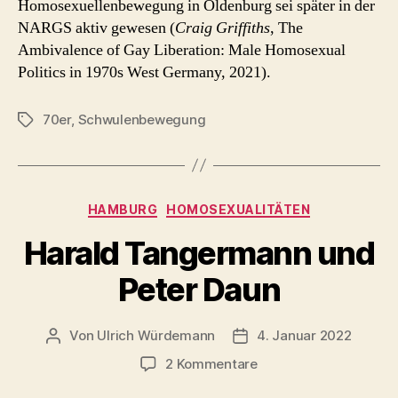
Homosexuellenbewegung in Oldenburg sei später in der
NARGS aktiv gewesen (
Craig Griffiths
, The
Ambivalence of Gay Liberation: Male Homosexual
Politics in 1970s West Germany, 2021).
70er
,
Schwulenbewegung
Schlagwörter
Kategorien
HAMBURG
HOMOSEXUALITÄTEN
Harald Tangermann und
Peter Daun
Von
Ulrich Würdemann
4. Januar 2022
Beitragsautor
Beitragsdatum
zu
2 Kommentare
Harald