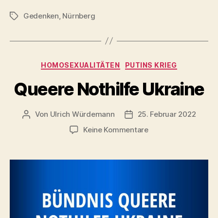
Gedenken
,
Nürnberg
Schlagwörter
Kategorien
HOMOSEXUALITÄTEN
PUTINS KRIEG
Queere Nothilfe Ukraine
Von
Ulrich Würdemann
25. Februar 2022
Beitragsautor
Beitragsdatum
zu
Keine Kommentare
Queere
Nothilfe
Ukraine