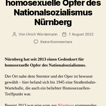
homosexuelle Opfer des
Nationalsozialismus
Nürnberg
Von
Ulrich Würdemann
7. August 2022
Beitragsautor
Beitragsdatum
zu
Keine Kommentare
Gedenkort
für
homosexuelle
Nürnberg hat seit 2013 einen Gedenkort für
Opfer
homosexuelle Opfer des Nationalsozialismus.
des
Nationalsozialismus
Der Ort nahe dem Sterntor und der Oper ist bewusst
Nürnberg
gewählt – hier befand sich bis 1945 eine Straßenbahn-
Wartehalle, die auch ein beliebter Homosexuellen-
Treffpunkt war.
Bereist 2013 war eine vom aus
Nürnberg
stammenden