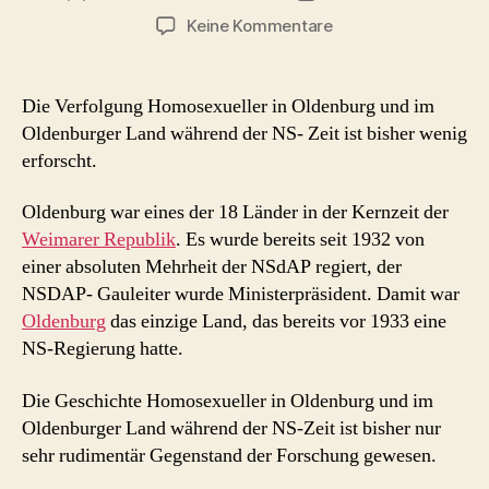
zu
Keine Kommentare
Verfolgung
Homosexueller
in
Die Verfolgung Homosexueller in Oldenburg und im
Oldenburg
Oldenburger Land während der NS- Zeit ist bisher wenig
während
erforscht.
der
NS-
Oldenburg war eines der 18 Länder in der Kernzeit der
Zeit
Weimarer Republik
. Es wurde bereits seit 1932 von
einer absoluten Mehrheit der NSdAP regiert, der
NSDAP- Gauleiter wurde Ministerpräsident. Damit war
Oldenburg
das einzige Land, das bereits vor 1933 eine
NS-Regierung hatte.
Die Geschichte Homosexueller in Oldenburg und im
Oldenburger Land während der NS-Zeit ist bisher nur
sehr rudimentär Gegenstand der Forschung gewesen.