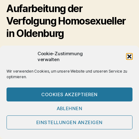
Aufarbeitung der
Verfolgung Homosexueller
in Oldenburg
2011 startete die Arbeitsgruppe ‚Geschichte der
Cookie-Zustimmung
Gesundheits- und Sozialpolitik‘ an der Universität
verwalten
Oldenburg den Versuch, Schicksale Homosexueller aus
Wir verwenden Cookies, um unsere Website und unseren Service zu
dem Oldenburger Raum aufzuklären.
optimieren.
Knappe Mittel erschwerrten die Arbeit. Die
Arbeitsgruppe wurde inzwischen aufgelöst.
COOKIES AKZEPTIEREN
Homophobie
Schlagwörter
ABLEHNEN
EINSTELLUNGEN ANZEIGEN
Kategorien
HAMBURG
HOMOSEXUALITÄTEN