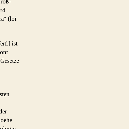
Groß-
ird
a“ (loi
rf.] ist
tont
„Gesetze
sten
der
moehe
ologie