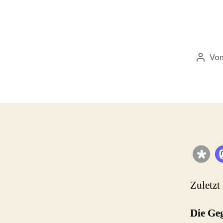
Vo
Beitr
Zuletzt
Die Ge