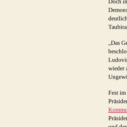
Doch im
Demonst
deutlic
Taubira
„Das Ge
beschlo
Ludovin
wieder 
Ungewö
Fest im
Präside
Kommun
Präside
und der