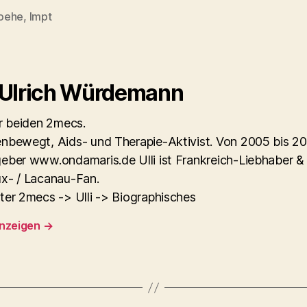
oehe
,
lmpt
rter
 Ulrich Würdemann
er beiden 2mecs.
nbewegt, Aids- und Therapie-Aktivist. Von 2005 bis 2
eber www.ondamaris.de Ulli ist Frankreich-Liebhaber &
x- / Lacanau-Fan.
ter 2mecs -> Ulli -> Biographisches
anzeigen
→