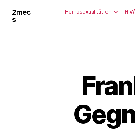
2mec
Homosexualität_en
HIV
s
Fra
Gegne