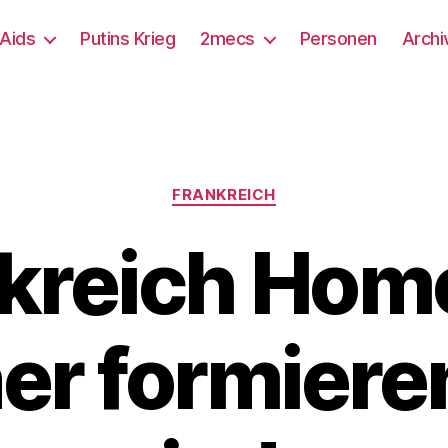
/Aids
Putins Krieg
2mecs
Personen
Archi
Kategorien
FRANKREICH
nkreich Hom
r formiere