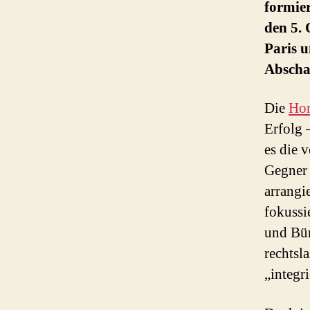
formier
den 5.
Paris u
Abscha
Die
Hom
Erfolg 
es die 
Gegner 
arrangi
fokussi
und Bür
rechtsla
„integri