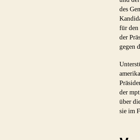
des Gen
Kandida
für den
der Prä
gegen d
Unterst
amerika
Präside
der mp
über di
sie im 