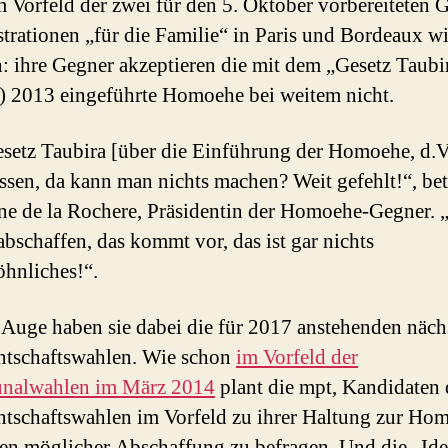
 Vorfeld der zwei für den 5. Oktober vorbereiteten 
rationen „für die Familie“ in Paris und Bordeaux w
h: ihre Gegner akzeptieren die mit dem „Gesetz Taubir
) 2013 eingeführte Homoehe bei weitem nicht.
setz Taubira [über die Einführung der Homoehe, d.Ve
ssen, da kann man nichts machen? Weit gefehlt!“, be
e de la Rochere, Präsidentin der Homoehe-Gegner. 
abschaffen, das kommt vor, das ist gar nichts
hnliches!“.
 Auge haben sie dabei die für 2017 anstehenden näch
ntschaftswahlen. Wie schon
im Vorfeld der
alwahlen im März 2014
plant die mpt, Kandidaten 
ntschaftswahlen im Vorfeld zu ihrer Haltung zur Ho
en möglicher Abschaffung zu befragen. Und die „Ide