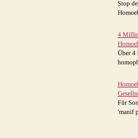
Stop de
Homoehe
4 Milli
Homoeh
Über 4 
homoph
Homoehe
Gesellsc
Für Son
'manif 