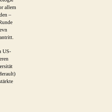
or allem
den –
 Runde
ievn
ntritt.
n US-
eren
rsität
erault)
tärkte