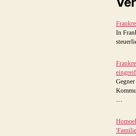
Ver
Frankre
In Fran
steuerl
Frankr
eingreif
Gegner 
Kommun
…
Homoehe
'Familie