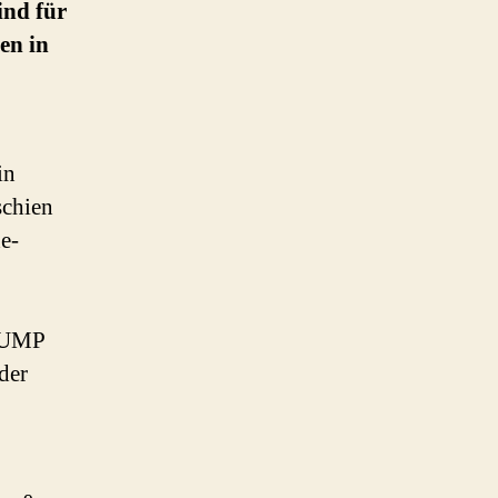
ind für
en in
in
schien
e-
r UMP
der