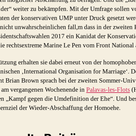
der“ weiter zu bekämpfen. Mit der Umfrage sollen v
ten der konservativen UMP unter Druck gesetzt wer
 nicht unwahrscheinlichen fall,m dass in der zweiten
sidentschaftswahlen 2017 ein Kanidat der Konservat
ie rechtsextreme Marine Le Pen vom Front National a
ützung erhalten sie dabei erneut von der homophobe
nischen ‚International Organisation for Marriage‘. D
nt Brian Brown sprach bei der zweiten Sommer-Unive
t am vergangenen Wochenende in
Palavas-les-Flots
(H
en „Kampf gegen die Umdefinition der Ehe“. Und bes
Fernziel der Wieder-Abschaffung der Homoehe.