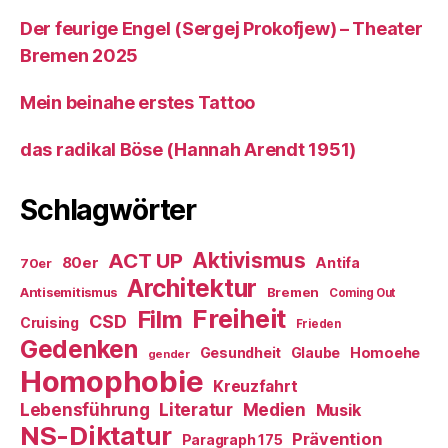
Der feurige Engel (Sergej Prokofjew) – Theater
Bremen 2025
Mein beinahe erstes Tattoo
das radikal Böse (Hannah Arendt 1951)
Schlagwörter
ACT UP
Aktivismus
80er
Antifa
70er
Architektur
Antisemitismus
Bremen
Coming Out
Freiheit
Film
CSD
Cruising
Frieden
Gedenken
Gesundheit
Glaube
Homoehe
gender
Homophobie
Kreuzfahrt
Literatur
Medien
Lebensführung
Musik
NS-Diktatur
Prävention
Paragraph 175