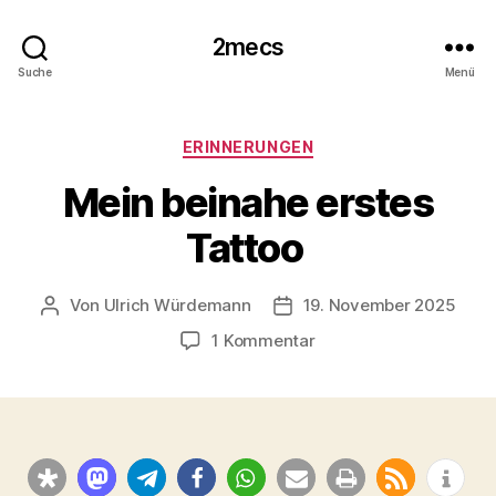
2mecs
Suche
Menü
Kategorien
ERINNERUNGEN
Mein beinahe erstes
Tattoo
Von
Ulrich Würdemann
19. November 2025
Beitragsautor
Beitragsdatum
zu
1 Kommentar
Mein
beinahe
erstes
Tattoo