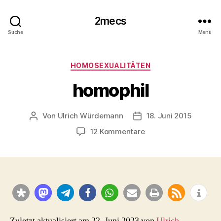
2mecs
Suche
Menü
Kategorien
HOMOSEXUALITÄTEN
homophil
Von
Ulrich Würdemann
18. Juni 2015
Beitragsautor
Beitragsdatum
zu
12 Kommentare
homophil
Zuletzt aktualisiert am 22. Juni 2023 von
Ulrich