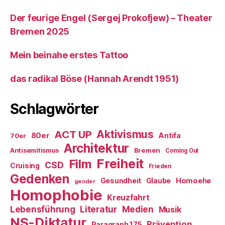
Der feurige Engel (Sergej Prokofjew) – Theater
Bremen 2025
Mein beinahe erstes Tattoo
das radikal Böse (Hannah Arendt 1951)
Schlagwörter
ACT UP
Aktivismus
80er
Antifa
70er
Architektur
Antisemitismus
Bremen
Coming Out
Freiheit
Film
CSD
Cruising
Frieden
Gedenken
Gesundheit
Glaube
Homoehe
gender
Homophobie
Kreuzfahrt
Literatur
Medien
Lebensführung
Musik
NS-Diktatur
Prävention
Paragraph 175