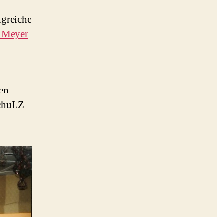
greiche
 Meyer
ten
SchuLZ