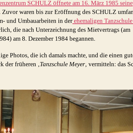
enzentrum SCHULZ öffnete am 16. März 1985 seine
. Zuvor waren bis zur Eröffnung des SCHULZ umfan
- und Umbauarbeiten in der
ehemaligen Tanzschule
rlich, die nach Unterzeichnung des Mietvertrags (am
1984) am 8. Dezember 1984 begannen.
nige Photos, die ich damals machte, und die einen gu
k der früheren ‚
Tanzschule Meyer
‚ vermitteln: das 