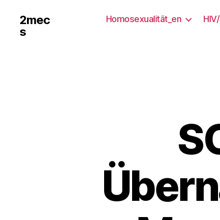
2mec
Homosexualität_en
HIV
s
SC
Übern