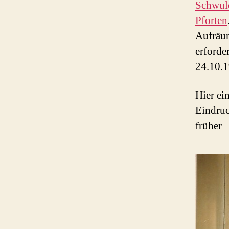
Schwul
Pforten
Aufräum
erforde
24.10.
Hier ei
Eindruc
früher