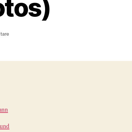
otos)
zu
tare
SCHULZ
früher
:
Übernahme
‚Tanzschule
Meyer‘
(1984,
Fotos)
ann
 und