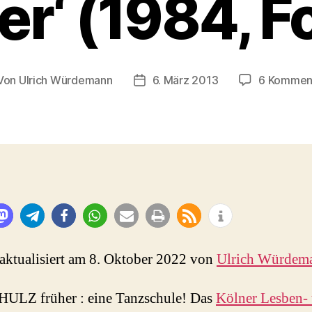
r‘ (1984, F
Von
Ulrich Würdemann
6. März 2013
6 Kommen
tragsautor
Beitragsdatum
 aktualisiert am 8. Oktober 2022 von
Ulrich Würdem
ULZ früher : eine Tanzschule! Das
Kölner Lesben-