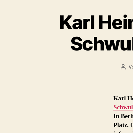
Karl Hei
Schwul
V
Beit
Karl He
Schwu
In Berl
Platz. 