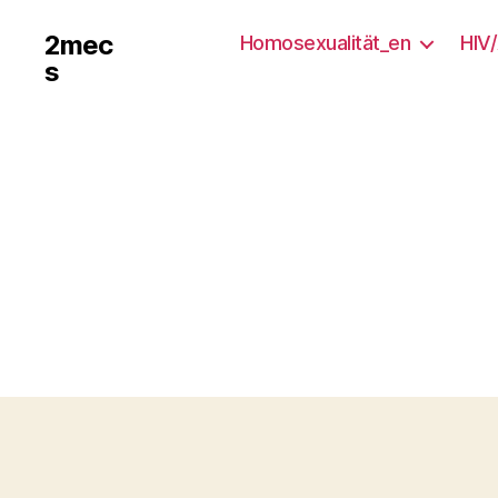
2mec
Homosexualität_en
HIV
s