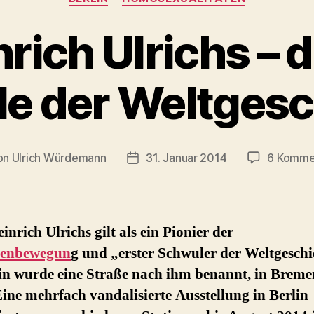
nrich Ulrichs – d
e der Weltgesc
on
Ulrich Würdemann
31. Januar 2014
6 Komme
ragsautor
Beitragsdatum
inrich Ulrichs gilt als ein Pionier der
lenbewegun
g und „erster Schwuler der Weltgeschi
in wurde eine Straße nach ihm benannt, in Breme
Eine mehrfach vandalisierte Ausstellung in Berlin