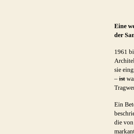
Eine we
der San
1961 bi
Archit
sie ein
–
ist
war
Tragwe
Ein Bet
beschri
die von
markant