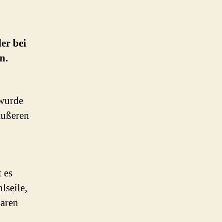
Stadthalle
Bremen
1961/64
er bei
n.
 wurde
Äußeren
t es
lseile,
baren