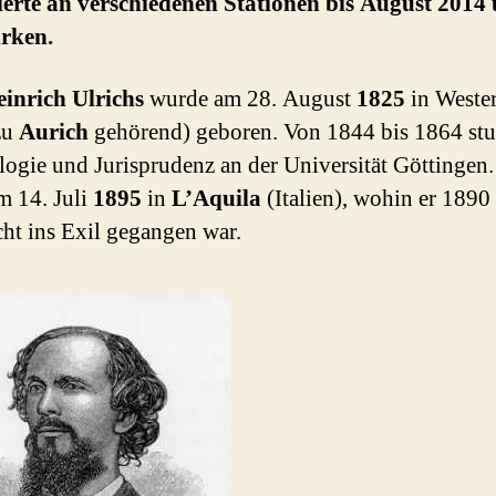
erte an verschiedenen Stationen bis August 2014
irken.
inrich Ulrichs
wurde am 28. August
1825
in Wester
zu
Aurich
gehörend) geboren. Von 1844 bis 1864 stu
logie und Jurisprudenz an der Universität Göttingen.
 14. Juli
1895
in
L’Aquila
(Italien), wohin er 1890
cht ins Exil gegangen war.