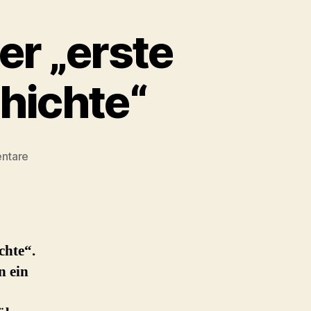
er „erste
hichte“
zu
ntare
Karl
Heinrich
Ulrichs
–
der
chte“.
„erste
n ein
Schwule
der
Weltgeschichte“