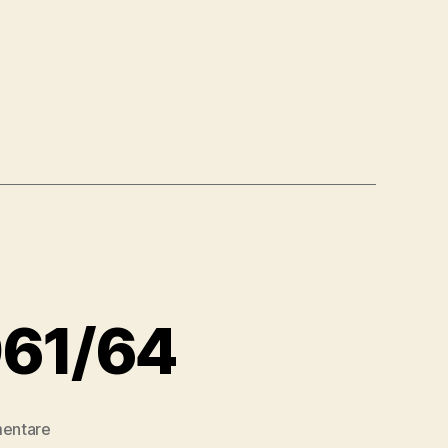
“
961/64
zu
entare