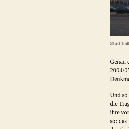
Stadthal
Genau d
2004/05
Denkma
Und so 
die Tra
ihre vo
so: das