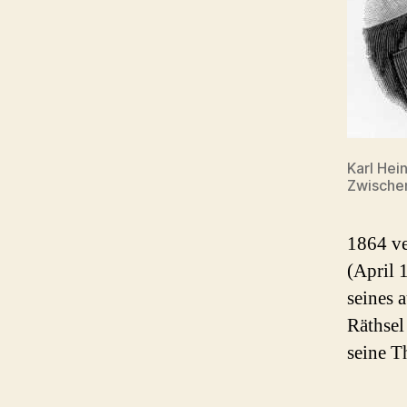
Karl Hein
Zwischen
1864 ve
(April 
seines 
Räthsel
seine T