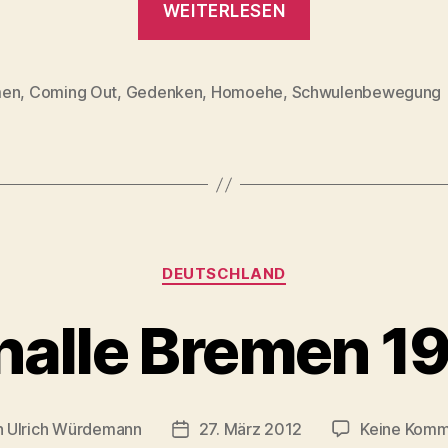
WEITERLESEN
Heinrich
Ulrichs
–
men
,
Coming Out
,
Gedenken
,
Homoehe
,
Schwulenbewegung
rter
der
„erste
Schwule
der
Weltgeschichte“
Kategorien
DEUTSCHLAND
halle Bremen 1
n
Ulrich Würdemann
27. März 2012
Keine Komm
agsautor
Beitragsdatum