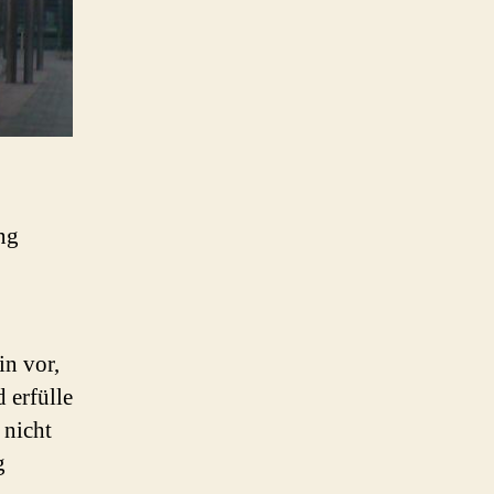
ng
in vor,
 erfülle
 nicht
g