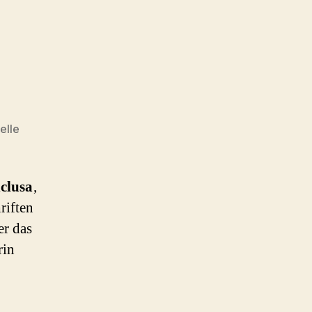
elle
clusa
‚
riften
er das
rin