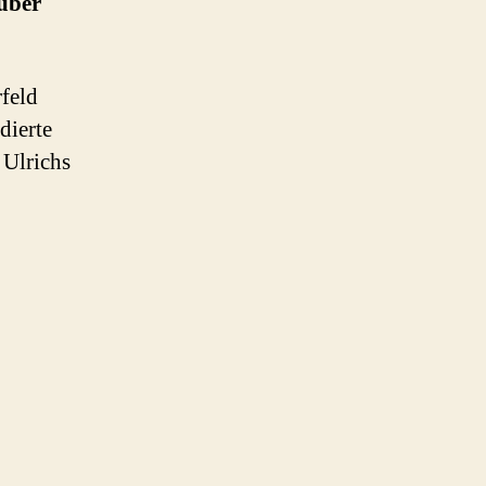
 über
feld
dierte
 Ulrichs