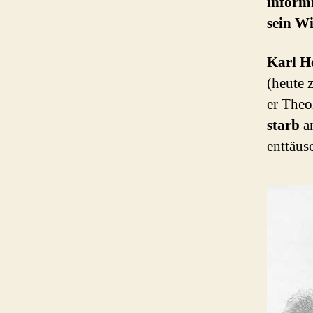
informi
sein W
Karl He
(heute 
er Theo
starb
am
enttäus