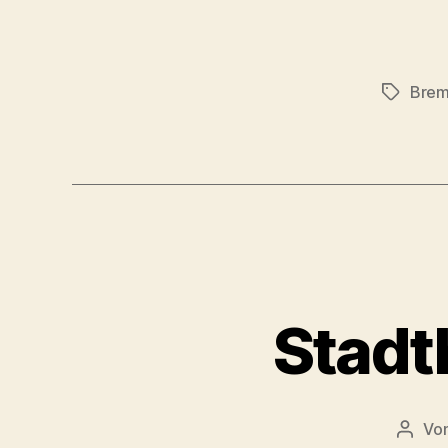
Bre
Schlagwö
Stadt
Vo
Beitr