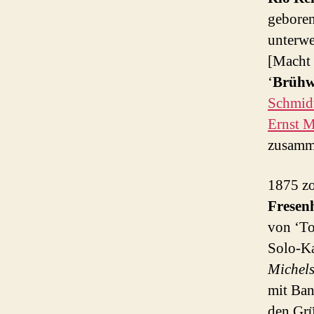
geboren
unterwe
[Macht 
‘
Brüh
Schmid
Ernst 
zusamm
1875 zo
Fresen
von ‘To
Solo-Ka
Michel
mit Ban
den Grü