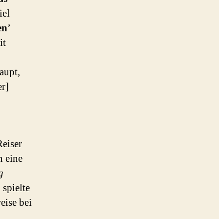
iel
en
’
it
aupt,
er]
Reiser
n eine
g
spielte
weise bei