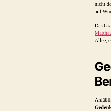
nicht d
auf Wun
Das Gra
Matthäu
Allee, 
Ge
Ber
Anläßli
Gedenk