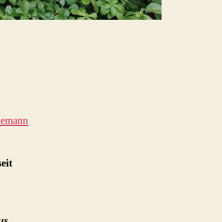
demann
eit
us