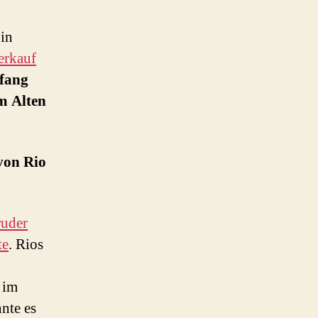
in
erkauf
nfang
em Alten
von Rio
ruder
te
. Rios
im
nte es