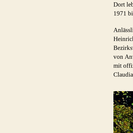
Dort le
1971 bi
Anlässl
Heinric
Bezirk
von Anw
mit off
Claudia