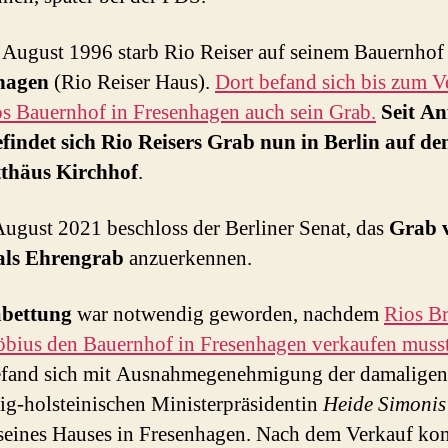
August 1996 starb Rio Reiser auf seinem Bauernhof 
hagen
(Rio Reiser Haus).
Dort befand sich bis zum V
s Bauernhof in Fresenhagen auch sein Grab.
Seit A
findet sich Rio Reisers Grab nun in Berlin auf d
tthäus Kirchhof
.
ugust 2021 beschloss der Berliner Senat, das
Grab 
 als Ehrengrab
anzuerkennen.
bettung
war notwendig geworden, nachdem
Rios B
bius den Bauernhof in Fresenhagen verkaufen muss
efand sich mit Ausnahmegenehmigung der damaligen
ig-holsteinischen Ministerpräsidentin
Heide Simonis
seines Hauses in Fresenhagen. Nach dem Verkauf kon