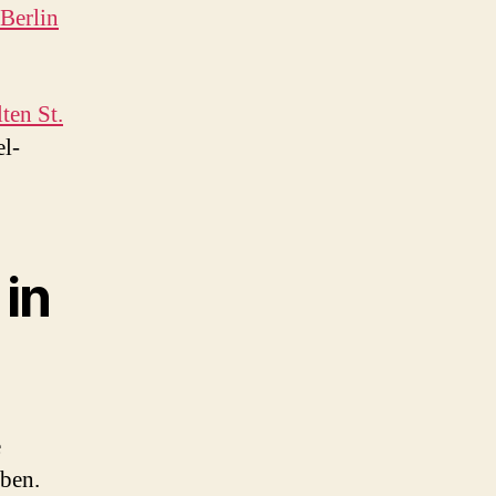
Berlin
ten St.
el-
 in
e
ben.