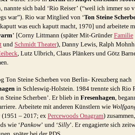
, nannte sich bald ‘Rio Reiser’ (“weil ich immer so v
gs war”). Rio war Mitglied von ‘
Ton Steine Scherb
kaputt was euch kaputt macht, 1970] und arbeitete m
warm
’ [Corny Littmann (später Mit-Gründer
Familie
t
und
Schmidt Theater
), Danny Lewis, Ralph Mohnh
Meibeck
, Lutz Ulbrich, Claus Plänkers und Götz Barn
en.
g Ton Steine Scherben von Berlin- Kreuzberg nach
hagen
in Schleswig-Holstein. 1984 trennte sich Rio 
n Steine Scherben’. Er blieb in
Fresenhagen
, began
rriere. Arbeitete mit anderen Künstlern wie
Wolfgan
s
(1951 – 2017; ex
Percewoods Onagram
) zusammen, 
ds wie ‘
Pankow
’ und ‘
Silly
’. Er engagierte sich zeit
nen, später bei der PDS.