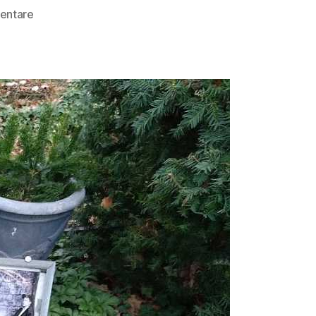
zu
entare
Rio
Reiser
Grab
in
Berlin
(Fotos)