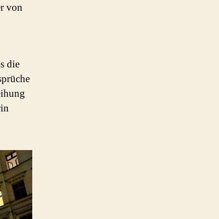
er von
s die
sprüche
eihung
rin