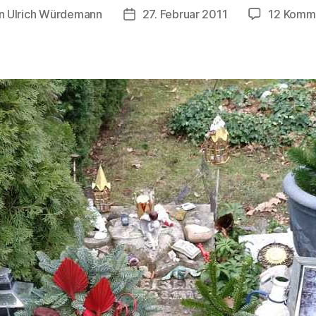
n
Ulrich Würdemann
27. Februar 2011
12 Komm
agsautor
Beitragsdatum