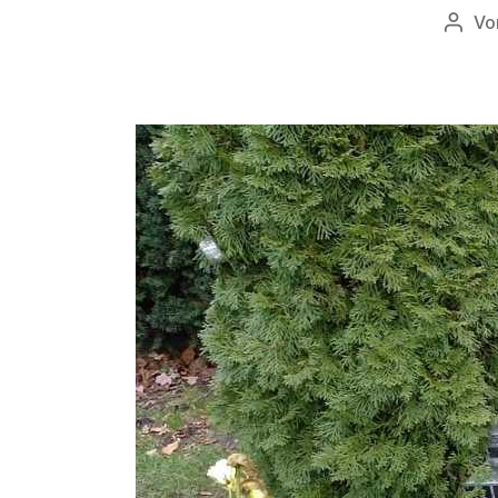
Vo
Beitr