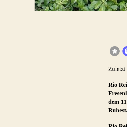
Zuletzt
Rio Rei
Fresenh
dem 11.
Ruhestä
Rio Rei