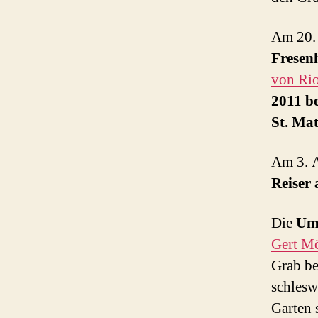
Am 20. 
Fresen
von Rio
2011 be
St. Ma
Am 3. A
Reiser
Die
Um
Gert Mö
Grab b
schlesw
Garten 