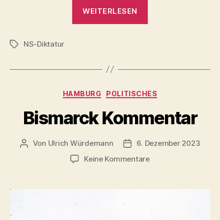
„Oldenburg
WEITERLESEN
1946:
Prozess
NS-Diktatur
gegen
Schlagwörter
den
‚Henker
vom
Kategorien
HAMBURG
POLITISCHES
Emsland‘“
Bismarck Kommentar
Von
Ulrich Würdemann
6. Dezember 2023
Beitragsautor
Beitragsdatum
zu
Keine Kommentare
Bismarck
Kommentar