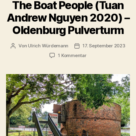
2023)“
The Boat People (Tuan
Andrew Nguyen 2020) –
Oldenburg Pulverturm
Von
Ulrich Würdemann
17. September 2023
Beitragsautor
Beitragsdatum
zu
1 Kommentar
The
Boat
People
(Tuan
Andrew
Nguyen
2020)
–
Oldenburg
Pulverturm