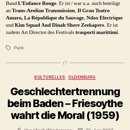
Band
L’Enfance Rouge
. Er ist / war u.a. auch beteiligt
an
Trans-Aeolian Transmission
,
Il Gran Teatro
Amaro,
La République du Sauvage
,
Ndox Electrique
und
Kim Squad And Dinah Shore Zeekapers
. Er ist
zudem Art Director des Festivals
trasporti marittimi
.
Punk
Schlagwörter
Kategorien
KULTURELLES
OLDENBURG
Geschlechtertrennung
beim Baden – Friesoythe
wahrt die Moral (1959)