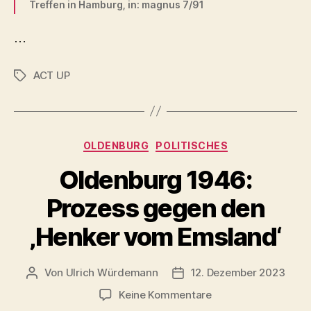
Treffen in Hamburg, in: magnus 7/91
…
ACT UP
Schlagwörter
Kategorien
OLDENBURG
POLITISCHES
Oldenburg 1946:
Prozess gegen den
‚Henker vom Emsland‘
Von
Ulrich Würdemann
12. Dezember 2023
Beitragsautor
Beitragsdatum
zu
Keine Kommentare
Oldenburg