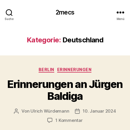
2mecs
Suche
Menü
Kategorie:
Deutschland
Kategorien
BERLIN
ERINNERUNGEN
Erinnerungen an Jürgen
Baldiga
Von
Ulrich Würdemann
10. Januar 2024
Beitragsautor
Beitragsdatum
zu
1 Kommentar
Erinnerungen