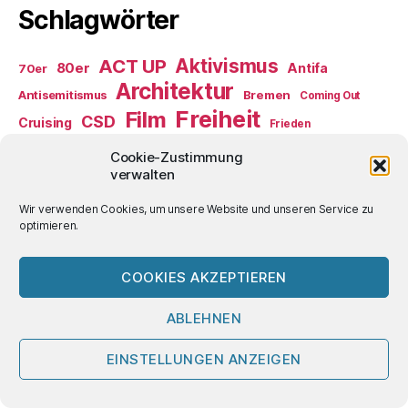
Schlagwörter
ACT UP
Aktivismus
80er
Antifa
70er
Architektur
Antisemitismus
Bremen
Coming Out
Freiheit
Film
CSD
Cruising
Frieden
Gedenken
Gesundheit
Glaube
Homoehe
gender
Cookie-Zustimmung
Homophobie
verwalten
Kreuzfahrt
Literatur
Medien
Lebensführung
Musik
Wir verwenden Cookies, um unsere Website und unseren Service zu
NS-Diktatur
optimieren.
Prävention
Paragraph 175
Punk
Rassismus
Russland
Rechtsextremismus
Selbsthilfe
Schwulenbewegung
Serophobie
COOKIES AKZEPTIEREN
USA
Verkehr
Sex
Ulli
Ukraine
Umwelt
Viruslast-Methode
Welterbe
Wahlen
ÖPNV
ABLEHNEN
2mecs im Internet
EINSTELLUNGEN ANZEIGEN