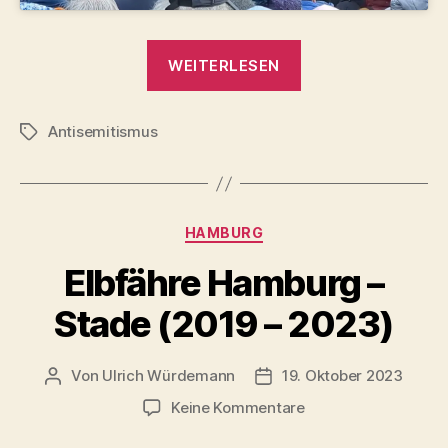
„Nie
WEITERLESEN
wieder
ist
Antisemitismus
jetzt!
Schlagwörter
–
Rede
Oberbürgermeister
Kategorien
HAMBURG
Jürgen
Krogmann,
Elbfähre Hamburg –
Erinnerungsgang
Stade (2019 – 2023)
Oldenburg
10.
November
Von
Ulrich Würdemann
19. Oktober 2023
Beitragsautor
Beitragsdatum
2023“
zu
Keine Kommentare
Elbfähre