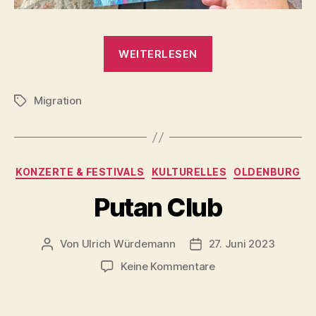
„The
WEITERLESEN
Boat
People
Migration
(Tuan
Schlagwörter
Andrew
Nguyen
2020)
Kategorien
KONZERTE & FESTIVALS
KULTURELLES
OLDENBURG
–
Oldenburg
Putan Club
Pulverturm“
Von
Ulrich Würdemann
27. Juni 2023
Beitragsautor
Beitragsdatum
zu
Keine Kommentare
Putan
Club