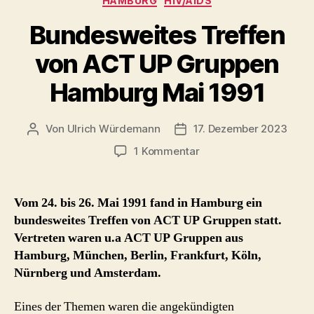
HAMBURG
HIV/AIDS
Bundesweites Treffen
von ACT UP Gruppen
Hamburg Mai 1991
Von
Ulrich Würdemann
17. Dezember 2023
Beitragsautor
Beitragsdatum
zu
1 Kommentar
Bundesweites
Treffen
von
Vom 24. bis 26. Mai 1991 fand in Hamburg ein
ACT
bundesweites Treffen von ACT UP Gruppen statt.
UP
Vertreten waren u.a ACT UP Gruppen aus
Gruppen
Hamburg, München, Berlin, Frankfurt, Köln,
Hamburg
Nürnberg und Amsterdam.
Mai
1991
Eines der Themen waren die angekündigten