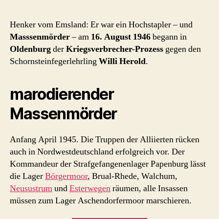
1946:
Prozess
Henker vom Emsland: Er war ein Hochstapler – und
gegen
Masssenmörder
– am
16. August 1946
begann in
den
Oldenburg
der
Kriegsverbrecher-Prozess
gegen den
‚Henker
Schornsteinfegerlehrling
Willi Herold
.
vom
Emsland‘
marodierender
Massenmörder
Anfang April 1945. Die Truppen der Alliierten rücken
auch in Nordwestdeutschland erfolgreich vor. Der
Kommandeur der Strafgefangenenlager Papenburg lässt
die Lager
Börgermoor
, Brual-Rhede, Walchum,
Neusustrum
und
Esterwegen
räumen, alle Insassen
müssen zum Lager Aschendorfermoor marschieren.