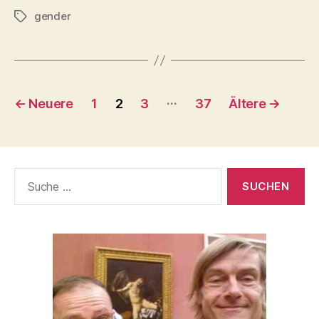
gender
–
Schlagwörter
Friesoythe
wahrt
die
Seitennummerierung
Moral
…
←
Neuere
1
2
3
37
Ältere
→
(1959)“
der
Beiträge
Suche
nach: