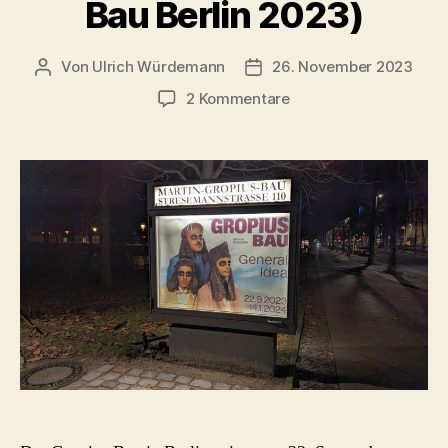
Bau Berlin 2023)
Von
Ulrich Würdemann
26. November 2023
Beitragsautor
Beitragsdatum
zu
2 Kommentare
General
Idea
(Gropius
Bau
Berlin
2023)