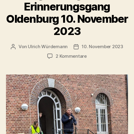
Erinnerungsgang
Oldenburg 10. November
2023
Von
Ulrich Würdemann
10. November 2023
Beitragsautor
Beitragsdatum
zu
2 Kommentare
Nie
wieder
ist
jetzt!
–
Rede
Oberbürgermeister
Jürgen
Krogmann,
Erinnerungsgang
Oldenburg