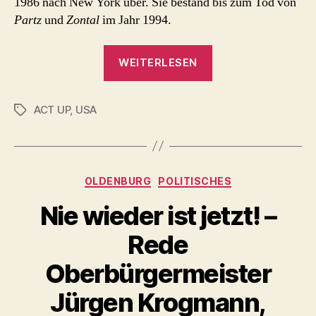
1986 nach New York über. Sie bestand bis zum Tod von
Partz
und
Zontal
im Jahr 1994.
„General
WEITERLESEN
Idea
(Gropius
ACT UP
,
USA
Bau
Schlagwörter
Berlin
2023)“
Kategorien
OLDENBURG
POLITISCHES
Nie wieder ist jetzt! –
Rede
Oberbürgermeister
Jürgen Krogmann,