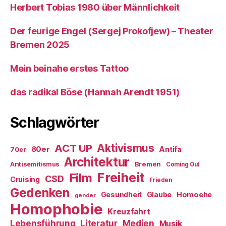
Herbert Tobias 1980 über Männlichkeit
Der feurige Engel (Sergej Prokofjew) – Theater
Bremen 2025
Mein beinahe erstes Tattoo
das radikal Böse (Hannah Arendt 1951)
Schlagwörter
ACT UP
Aktivismus
80er
Antifa
70er
Architektur
Antisemitismus
Bremen
Coming Out
Freiheit
Film
CSD
Cruising
Frieden
Gedenken
Gesundheit
Glaube
Homoehe
gender
Homophobie
Kreuzfahrt
Literatur
Medien
Lebensführung
Musik