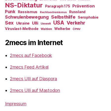
NS-Diktatur
Prävention
Paragraph 175
Punk
Rassismus
Russland
Rechtsextremismus
Selbsthilfe
Schwulenbewegung
Serophobie
USA
Verkehr
Sex
Ulli
Ukraine
Umwelt
Viruslast-Methode
Welterbe
Wahlen
ÖPNV
2mecs im Internet
2mecs auf Facebook
2mecs Feed Artikel
2mecs Ulli auf Diaspora
2mecs Ulli auf Mastodon
Impressum