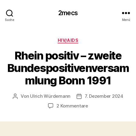
2mecs
Suche
Menü
Kategorien
HIV/AIDS
Rhein positiv – zweite
Bundespositivenversam
mlung Bonn 1991
Von
Ulrich Würdemann
7. Dezember 2024
Beitragsautor
Beitragsdatum
zu
2 Kommentare
Rhein
positiv
–
zweite