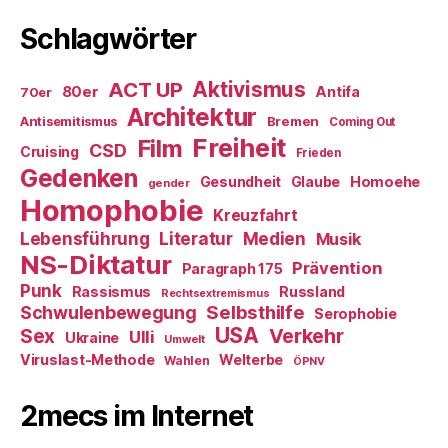
Schlagwörter
ACT UP
Aktivismus
80er
Antifa
70er
Architektur
Antisemitismus
Bremen
Coming Out
Freiheit
Film
CSD
Cruising
Frieden
Gedenken
Gesundheit
Glaube
Homoehe
gender
Homophobie
Kreuzfahrt
Literatur
Medien
Lebensführung
Musik
NS-Diktatur
Prävention
Paragraph 175
Punk
Rassismus
Russland
Rechtsextremismus
Selbsthilfe
Schwulenbewegung
Serophobie
USA
Verkehr
Sex
Ulli
Ukraine
Umwelt
Viruslast-Methode
Welterbe
Wahlen
ÖPNV
2mecs im Internet