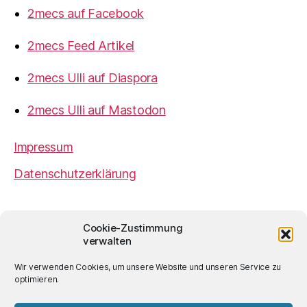
2mecs auf Facebook
2mecs Feed Artikel
2mecs Ulli auf Diaspora
2mecs Ulli auf Mastodon
Impressum
Datenschutzerklärung
2mecs
von
Ulrich Würdemann
ist sofern nicht
Cookie-Zustimmung
anders angegeben lizenziert unter einer
Creative
verwalten
Commons Namensnennung 4.0 International
Lizenz
.
Wir verwenden Cookies, um unsere Website und unseren Service zu
optimieren.