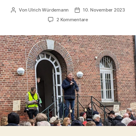
Von
Ulrich Würdemann
10. November 2023
Beitragsautor
Beitragsdatum
zu
2 Kommentare
Nie
wieder
ist
jetzt!
–
Rede
Oberbürgermeister
Jürgen
Krogmann,
Erinnerungsgang
Oldenburg
10.
November
2023