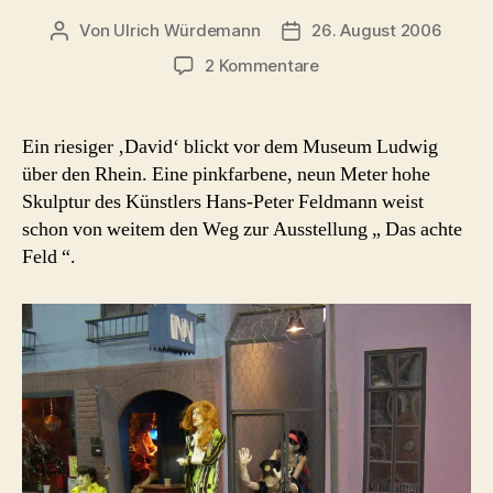
Von
Ulrich Würdemann
26. August 2006
Beitragsautor
Beitragsdatum
zu
2 Kommentare
Das
achte
Feld
Ein riesiger ‚David‘ blickt vor dem Museum Ludwig
(Museum
über den Rhein. Eine pinkfarbene, neun Meter hohe
Ludwig
Skulptur des Künstlers Hans-Peter Feldmann weist
Köln
schon von weitem den Weg zur Ausstellung „ Das achte
2006)
Feld “.