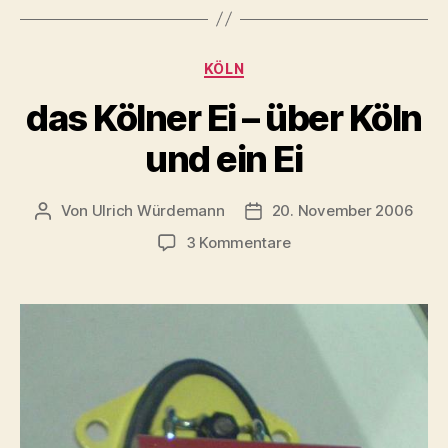
Kategorien
KÖLN
das Kölner Ei – über Köln
und ein Ei
Von
Ulrich Würdemann
20. November 2006
Beitragsautor
Beitragsdatum
zu
3 Kommentare
das
Kölner
Ei
–
über
Köln
und
ein
Ei