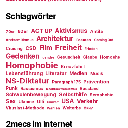
Schlagwörter
ACT UP
Aktivismus
80er
Antifa
70er
Architektur
Antisemitismus
Bremen
Coming Out
Freiheit
Film
CSD
Cruising
Frieden
Gedenken
Gesundheit
Glaube
Homoehe
gender
Homophobie
Kreuzfahrt
Literatur
Medien
Lebensführung
Musik
NS-Diktatur
Prävention
Paragraph 175
Punk
Rassismus
Russland
Rechtsextremismus
Selbsthilfe
Schwulenbewegung
Serophobie
USA
Verkehr
Sex
Ulli
Ukraine
Umwelt
Viruslast-Methode
Welterbe
Wahlen
ÖPNV
2mecs im Internet