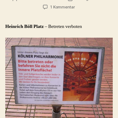
zu
1 Kommentar
Heinrich
Böll
Platz
Heinrich Böll Platz
– Betreten verboten
–
Betreten
verboten!