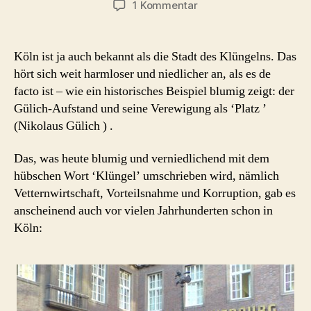
zu
1 Kommentar
Nikolaus
Gülich
–
Köln ist ja auch bekannt als die Stadt des Klüngelns. Das
Kölsche
hört sich weit harmloser und niedlicher an, als es de
Klüngel-
facto ist – wie ein historisches Beispiel blumig zeigt: der
Geschichten
Gülich-Aufstand und seine Verewigung als ‘Platz ’
(Nikolaus Gülich ) .
Das, was heute blumig und verniedlichend mit dem
hübschen Wort ‘Klüngel’ umschrieben wird, nämlich
Vetternwirtschaft, Vorteilsnahme und Korruption, gab es
anscheinend auch vor vielen Jahrhunderten schon in
Köln: