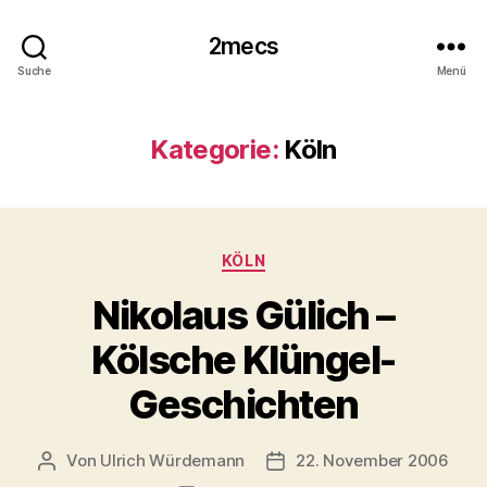
2mecs
Suche
Menü
Kategorie:
Köln
Kategorien
KÖLN
Nikolaus Gülich –
Kölsche Klüngel-
Geschichten
Von
Ulrich Würdemann
22. November 2006
Beitragsautor
Beitragsdatum