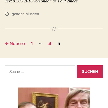
Text 01.06.2016 von ondamaris auf 2mecs
gender
,
Museen
Schlagwörter
Seitennummerierung
…
←
Neuere
1
4
5
der
Beiträge
Suche
nach: