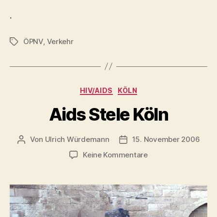
.
ÖPNV
,
Verkehr
Schlagwörter
Kategorien
HIV/AIDS
KÖLN
Aids Stele Köln
Von
Ulrich Würdemann
15. November 2006
Beitragsautor
Beitragsdatum
zu
Keine Kommentare
Aids
Stele
Köln