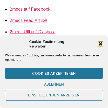
2mecs auf Facebook
2mecs Feed Artikel
2mecs Ulli auf Diaspora
Cookie-Zustimmung
2mecs Ulli auf Mastodon
verwalten
Wir verwenden Cookies, um unsere Website und unseren Service zu
Impressum
optimieren.
Datenschutzerklärung
COOKIES AKZEPTIEREN
2mecs
von
Ulrich Würdemann
ist sofern nicht
ABLEHNEN
anders angegeben lizenziert unter einer
Creative
Commons Namensnennung 4.0 International
EINSTELLUNGEN ANZEIGEN
Lizenz
.