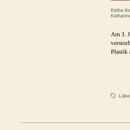
Käthe Ko
Katharin
Am 3. J
verstor
Plastik
Lübe
Schlagwö