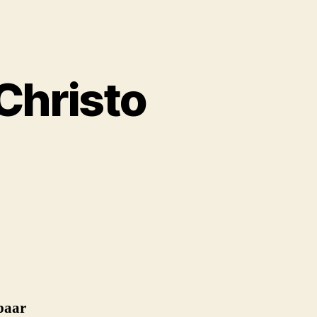
Christo
epaar