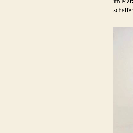
im März
schaffe