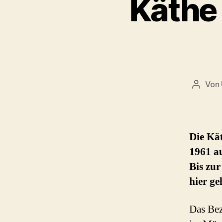
Käthe 
Von
Beitra
Die Kät
1961 au
Bis zu
hier ge
Das Bez