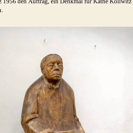
 1956 den Auftrag, ein Denkmal für Käthe Kollwitz
n.