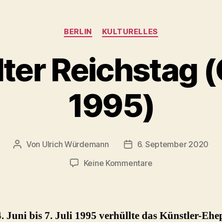
Kategorien
BERLIN
KULTURELLES
lter Reichstag (
1995)
Von
Ulrich Würdemann
6. September 2020
Beitragsautor
Beitragsdatum
zu
Keine Kommentare
Verhüllter
Reichstag
(Christo
1995)
 Juni bis 7. Juli 1995 verhüllte das Künstler-Eh