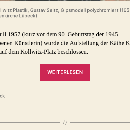
llwitz Plastik, Gustav Seitz, Gipsmodell polychromiert (195
enkirche Lübeck)
uli 1957 (kurz vor dem 90. Geburtstag der 1945
benen Künstlerin) wurde die Aufstellung der Käthe K
 auf dem Kollwitz-Platz beschlossen.
„Käthe
WEITERLESEN
Kollwitz
Plastik
(Seitz
ck
rter
1958)“