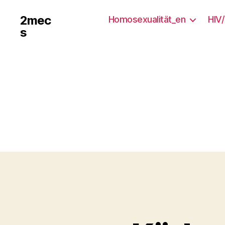
2mec
Homosexualität_en
HIV
s