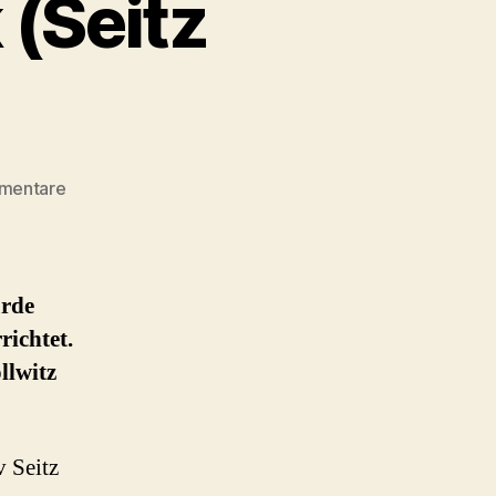
 (Seitz
zu
mentare
Käthe
Kollwitz
Plastik
(Seitz
urde
1958)
richtet.
llwitz
v Seitz