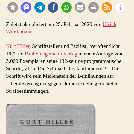
–
Die
Schmach
des
Zuletzt aktualisiert am 25. Februar 2020 von
Ulrich
Jahrhunderts
Würdemann
!“
Kurt Hiller
, Schriftsteller und Pazifist, veröffentlicht
1922 im
Paul Steegemann Verlag
in einer Auflage von
3.000 Exemplaren seine 132-seitige programmatische
Schrift „§175: Die Schmach des Jahrhunderts !“. Die
Schrift wird sein Meilenstein der Bemühungen zur
Liberalisierung der gegen Homosexuelle gerichteten
Strafbestimmungen.