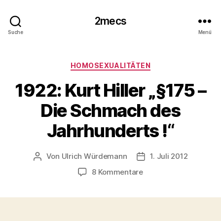
2mecs
Suche
Menü
Kategorien
HOMOSEXUALITÄTEN
1922: Kurt Hiller „§175 –
Die Schmach des
Jahrhunderts !“
Von
Ulrich Würdemann
1. Juli 2012
Beitragsautor
Beitragsdatum
zu
8 Kommentare
1922:
Kurt
Hiller
„§175