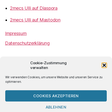
2mecs Ulli auf Diaspora
2mecs Ulli auf Mastodon
Impressum
Datenschutzerklärung
2mecs
von
Ulrich Würdemann
ist sofern nicht
Cookie-Zustimmung
anders angegeben lizenziert unter einer
Creative
verwalten
Commons Namensnennung 4.0 International
Lizenz
.
Wir verwenden Cookies, um unsere Website und unseren Service zu
optimieren.
COOKIES AKZEPTIEREN
© 2026
2mecs
Hoch
↑
ABLEHNEN