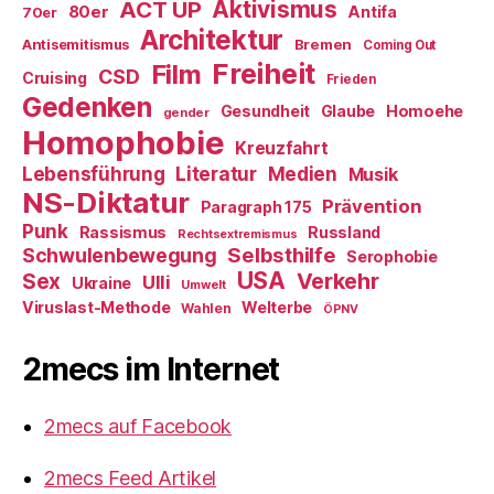
ACT UP
Aktivismus
80er
Antifa
70er
Architektur
Antisemitismus
Bremen
Coming Out
Freiheit
Film
CSD
Cruising
Frieden
Gedenken
Gesundheit
Glaube
Homoehe
gender
Homophobie
Kreuzfahrt
Literatur
Medien
Lebensführung
Musik
NS-Diktatur
Prävention
Paragraph 175
Punk
Rassismus
Russland
Rechtsextremismus
Selbsthilfe
Schwulenbewegung
Serophobie
USA
Verkehr
Sex
Ulli
Ukraine
Umwelt
Viruslast-Methode
Welterbe
Wahlen
ÖPNV
2mecs im Internet
2mecs auf Facebook
2mecs Feed Artikel