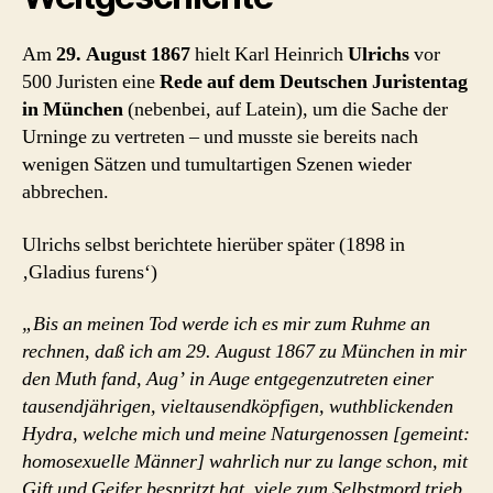
Am
29. August 1867
hielt Karl Heinrich
Ulrichs
vor
500 Juristen eine
Rede auf dem Deutschen Juristentag
in München
(nebenbei, auf Latein), um die Sache der
Urninge zu vertreten – und musste sie bereits nach
wenigen Sätzen und tumultartigen Szenen wieder
abbrechen.
Ulrichs selbst berichtete hierüber später (1898 in
‚Gladius furens‘)
„Bis an meinen Tod werde ich es mir zum Ruhme an
rechnen, daß ich am 29. August 1867 zu München in mir
den Muth fand, Aug’ in Auge entgegenzutreten einer
tausendjährigen, vieltausendköpfigen, wuthblickenden
Hydra, welche mich und meine Naturgenossen [gemeint:
homosexuelle Männer] wahrlich nur zu lange schon, mit
Gift und Geifer bespritzt hat, viele zum Selbstmord trieb,