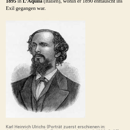
1895
in
L’Aquila
(Italien), wohin er 1890 enttäuscht ins
Exil gegangen war.
Karl Heinrich Ulrichs (Porträt zuerst erschienen in: