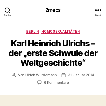
2mecs
Suche
Menü
Kategorien
BERLIN
HOMOSEXUALITÄTEN
Karl Heinrich Ulrichs –
der „erste Schwule der
Weltgeschichte“
Von
Ulrich Würdemann
31. Januar 2014
Beitragsautor
Beitragsdatum
zu
6 Kommentare
Karl
Heinrich
Ulrichs
–