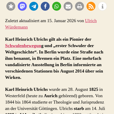
der
„erste
Schwule
der
Zuletzt aktualisiert am 15. Januar 2026 von
Ulrich
Weltgeschichte“
Würdemann
Karl Heinrich Ulrichs gilt als ein Pionier der
Schwulenbewegun
g und „erster Schwuler der
Weltgeschichte“. In Berlin wurde eine Straße nach
ihm benannt, in Bremen ein Platz. Eine mehrfach
vandalisierte Ausstellung in Berlin informierte an
verschiedenen Stationen bis August 2014 über sein
Wirken.
Karl Heinrich Ulrichs
wurde am 28. August
1825
in
Westerfeld (heute zu
Aurich
gehörend) geboren. Von
1844 bis 1864 studierte er Theologie und Jurisprudenz
an der Universität Göttingen. Ulrichs
starb
am 14. Juli